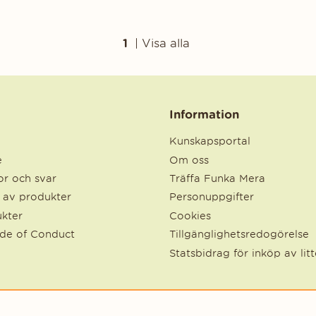
1
|
Visa alla
Information
Kunskapsportal
e
Om oss
r och svar
Träffa Funka Mera
e av produkter
Personuppgifter
kter
Cookies
ode of Conduct
Tillgänglighetsredogörelse
Statsbidrag för inköp av lit