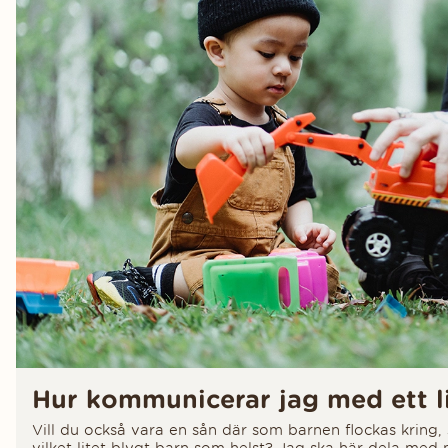
Hur kommunicerar jag med ett l
Vill du också vara en sån där som barnen flockas kring,
vilket litet blygt barn som helst? Jag ska här dela me