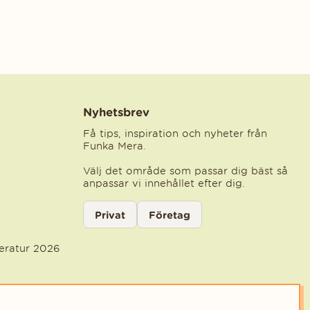
Nyhetsbrev
Få tips, inspiration och nyheter från
Funka Mera.
Välj det område som passar dig bäst så
anpassar vi innehållet efter dig.
Välj kategori för nyhetsbrev
Privat
Företag
Välj den kategori som bäst beskriver din ve
teratur 2026