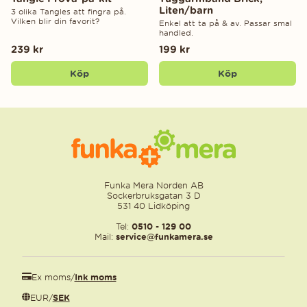
Liten/barn
3 olika Tangles att fingra på.
Vilken blir din favorit?
Enkel att ta på & av. Passar smal
handled.
239 kr
199 kr
Köp
Köp
Funka Mera Norden AB
Sockerbruksgatan 3 D
531 40 Lidköping
Tel:
0510 - 129 00
Mail:
service@funkamera.se
Ex moms
/
Ink moms
EUR
/
SEK