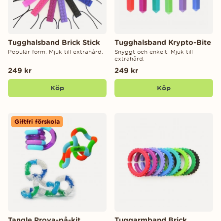
Tugghalsband Brick Stick
Tugghalsband Krypto-Bite
Populär form. Mjuk till extrahård.
Snyggt och enkelt. Mjuk till
extrahård.
249 kr
249 kr
Köp
Köp
Giftfri förskola
Tangle Prova-på-kit
Tuggarmband Brick,