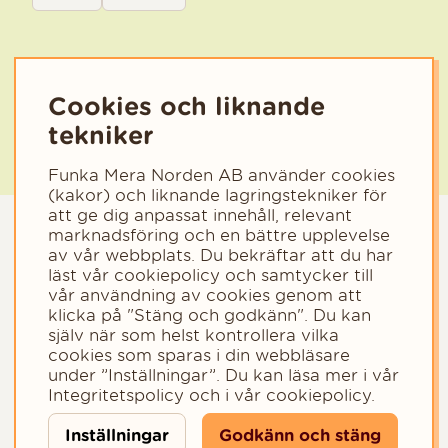
Välj den kategori som bäst beskriver din verksamhet för att få rele
Cookies och liknande
tekniker
Funka Mera Norden AB använder cookies
(kakor) och liknande lagringstekniker för
att ge dig anpassat innehåll, relevant
marknadsföring och en bättre upplevelse
av vår webbplats. Du bekräftar att du har
läst vår cookiepolicy och samtycker till
vår användning av cookies genom att
klicka på "Stäng och godkänn". Du kan
själv när som helst kontrollera vilka
cookies som sparas i din webbläsare
Copyright © 2023 - Funka Mera Norden AB
under ”Inställningar”. Du kan läsa mer i vår
Integritetspolicy
och i vår
cookiepolicy
.
Inställningar
Godkänn och stäng