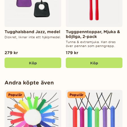
Tugghalsband Jazz, medel
Tuggpenntoppar, Mjuka &
böjliga, 2-pack
Diskret, liknar inte ett hjälpmedel.
Tunna & extramjuka. Kan dras
över pennan som penngrepp.
279 kr
179 kr
Köp
Köp
Andra köpte även
Populär
Populär