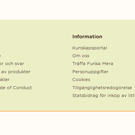
Information
Kunskapsportal
e
Om oss
r och svar
Träffa Funka Mera
e av produkter
Personuppgifter
kter
Cookies
ode of Conduct
Tillgänglighetsredogörelse
Statsbidrag för inköp av lit