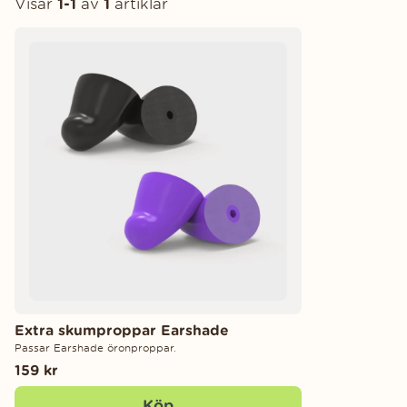
Visar
1-1
av
1
artiklar
Produkter
Extra skumproppar Earshade
Passar Earshade öronproppar.
159 kr
Köp