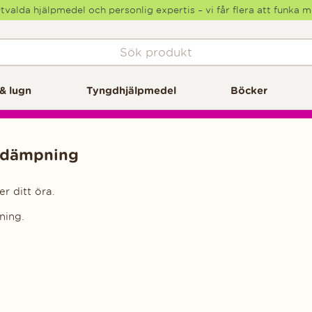
tvalda hjälpmedel och personlig expertis – vi får flera att funka 
& lugn
Tyngdhjälpmedel
Böcker
uddämpning
 ditt öra.
ning.