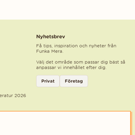
Nyhetsbrev
Få tips, inspiration och nyheter från
Funka Mera.
Välj det område som passar dig bäst så
anpassar vi innehållet efter dig.
Välj kategori för nyhetsbrev
Privat
Företag
Välj den kategori som bäst beskriver din ve
teratur 2026