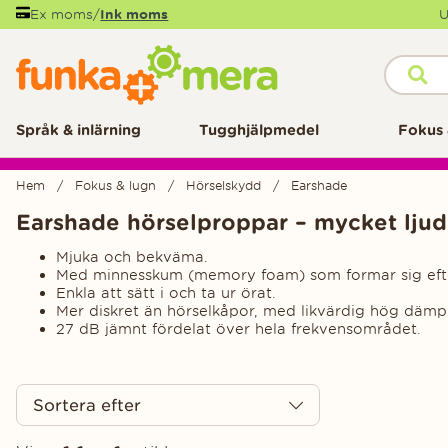
Ex moms
/
Ink moms
U
Språk & inlärning
Tugghjälpmedel
Fokus 
Hem
Fokus & lugn
Hörselskydd
Earshade
Earshade hörselproppar – mycket lj
Mjuka och bekväma.
Med minnesskum (memory foam) som formar sig efter
Enkla att sätt i och ta ur örat.
Mer diskret än hörselkåpor, med likvärdig hög dämp
27 dB jämnt fördelat över hela frekvensområdet.
Sortera efter