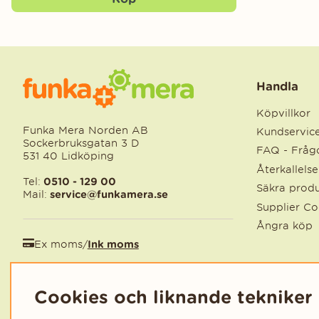
Handla
Köpvillkor
Funka Mera Norden AB
Kundservic
Sockerbruksgatan 3 D
FAQ - Frågo
531 40 Lidköping
Återkallels
Tel:
0510 - 129 00
Säkra produ
Mail:
service@funkamera.se
Supplier C
Ångra köp
Ex moms
/
Ink moms
EUR
/
SEK
Cookies och liknande tekniker