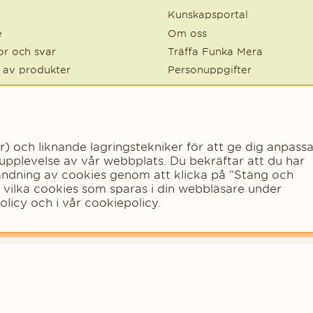
Kunskapsportal
e
Om oss
r och svar
Träffa Funka Mera
e av produkter
Personuppgifter
kter
Cookies
ode of Conduct
Tillgänglighetsredogörelse
Statsbidrag för inköp av lit
och liknande lagringstekniker för att ge dig anpassa
 upplevelse av vår webbplats. Du bekräftar att du har
vändning av cookies genom att klicka på "Stäng och
a vilka cookies som sparas i din webbläsare under
olicy
och i vår
cookiepolicy
.
Copyright © 2023 - Funka Mera Norden AB