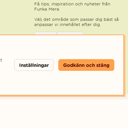
Få tips, inspiration och nyheter från
Funka Mera.
Välj det område som passar dig bäst så
anpassar vi innehållet efter dig.
Välj kategori för nyhetsbrev
Privat
Företag
Välj den kategori som bäst beskriver din ve
teratur 2026
t
Inställningar
Godkänn och stäng