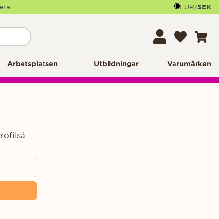
mera
EUR
/
SEK
Arbetsplatsen
Utbildningar
Varumärken
rofilså