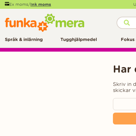
Ex moms
/
Ink moms
U
Språk & inlärning
Tugghjälpmedel
Fokus 
Har 
Skriv in
skickar v