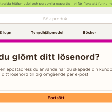
tvalda hjälpmedel och personlig expertis – vi får flera att funka 
& lugn
Tyngdhjälpmedel
Böcker
du glömt ditt lösenord?
 den epostadress du använde när du skapade din kundp
i ditt lösenord till dig omgående per e-post.
Fortsätt