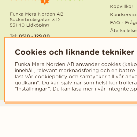
Köpvillkor
Funka Mera Norden AB
Kundservic
Sockerbruksgatan 3 D
FAQ - Frågo
531 40 Lidköping
Återkallels
Tel:
0510 - 129 00
Säkra produ
Mail:
service@funkamera.se
Supplier C
Cookies och liknande tekniker
Ångra köp
Ex moms
/
Ink moms
Funka Mera Norden AB använder cookies (kakor) 
innehåll, relevant marknadsföring och en bättre
EUR
/
SEK
läst vår cookiepolicy och samtycker till vår an
godkänn". Du kan själv när som helst kontroller
”Inställningar”. Du kan läsa mer i vår
Integritetsp