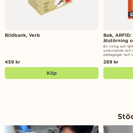
Bildbank, Verb
Bok, ARFID:
ätstörning o
En viktig och lä
undvikande och re
pedagoger och v
459 kr
289 kr
Köp
Stöd