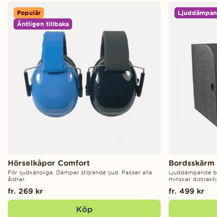
Populär
Ljuddämpa
Äntligen tillbaka
Hörselkåpor Comfort
Bordsskärm 
För ljudkänsliga. Dämpar störande ljud. Passar alla
Ljuddämpande b
åldrar.
minskar distrakti
fr. 269 kr
fr. 499 kr
Köp