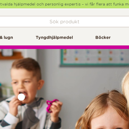
tvalda hjälpmedel och personlig expertis – vi får flera att funka 
& lugn
Tyngdhjälpmedel
Böcker