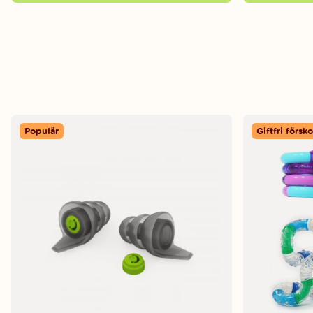
Populär
Giftfri försko