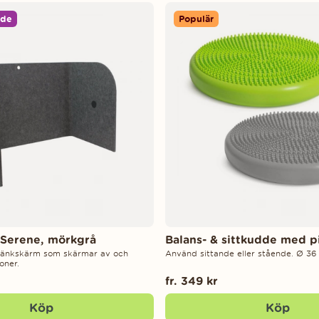
nde
Populär
Serene, mörkgrå
Balans- & sittkudde med p
änkskärm som skärmar av och
Använd sittande eller stående. Ø 36
oner.
fr. 349 kr
Köp
Köp