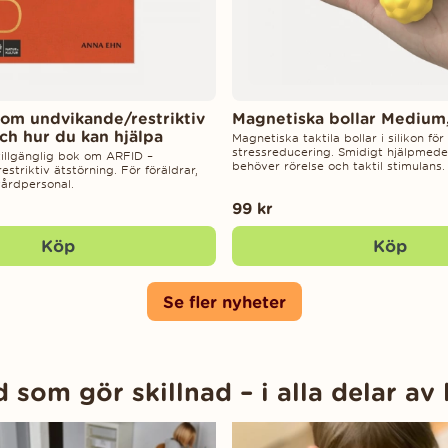
 om undvikande/restriktiv
Magnetiska bollar Medium
ch hur du kan hjälpa
Magnetiska taktila bollar i silikon fö
stressreducering. Smidigt hjälpmede
ttillgänglig bok om ARFID –
behöver rörelse och taktil stimulans.
striktiv ätstörning. För föräldrar,
årdpersonal.
99 kr
Köp
Köp
Se fler nyheter
 som gör skillnad – i alla delar av 