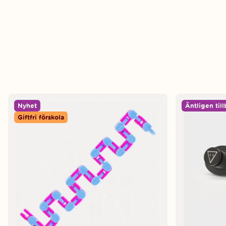
Nyhet
Äntligen til
Giftfri förskola