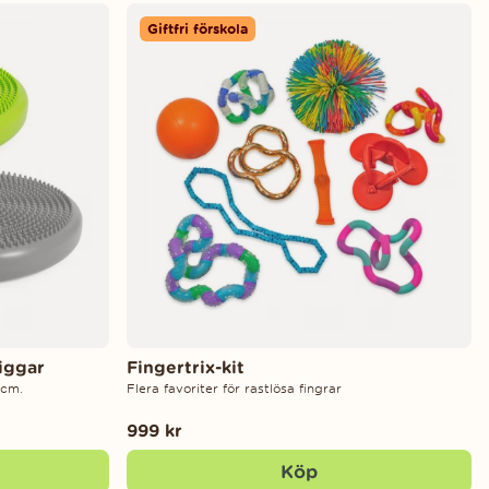
Giftfri förskola
iggar
Fingertrix-kit
 cm.
Flera favoriter för rastlösa fingrar
999 kr
Köp