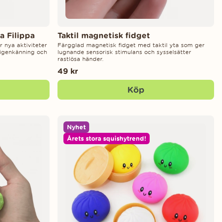
a Filippa
Taktil magnetisk fidget
r nya aktiviteter
Färgglad magnetisk fidget med taktil yta som ger
igenkänning och
lugnande sensorisk stimulans och sysselsätter
rastlösa händer.
49 kr
Köp
Nyhet
Årets stora squishytrend!