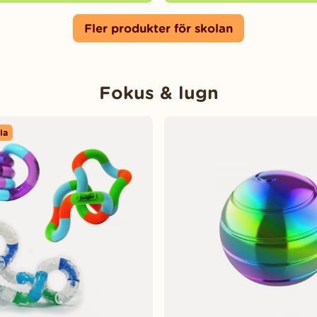
Fler produkter för skolan
Fokus & lugn
la