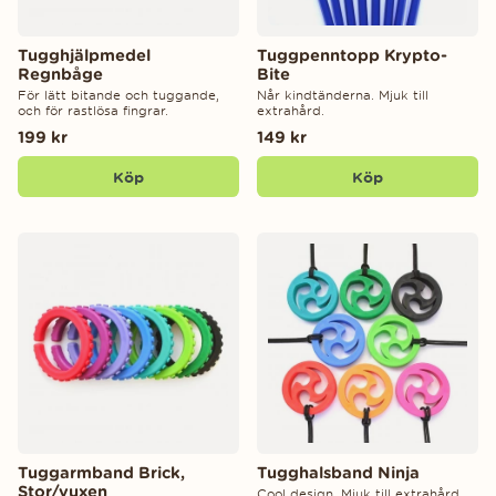
Tugghjälpmedel
Tuggpenntopp Krypto-
Regnbåge
Bite
För lätt bitande och tuggande,
Når kindtänderna. Mjuk till
och för rastlösa fingrar.
extrahård.
199 kr
149 kr
Köp
Köp
Tuggarmband Brick,
Tugghalsband Ninja
Stor/vuxen
Cool design. Mjuk till extrahård.