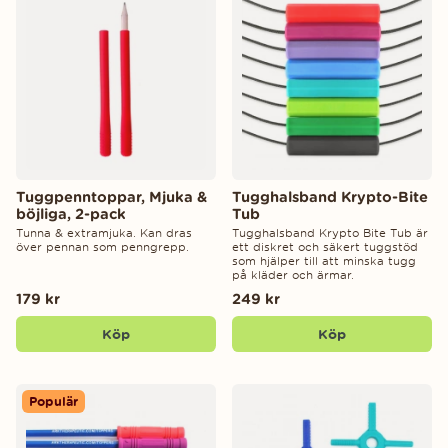
Tuggpenntoppar, Mjuka &
Tugghalsband Krypto-Bite
böjliga, 2-pack
Tub
Tunna & extramjuka. Kan dras
Tugghalsband Krypto Bite Tub är
över pennan som penngrepp.
ett diskret och säkert tuggstöd
som hjälper till att minska tugg
på kläder och ärmar.
179 kr
249 kr
Köp
Köp
Populär