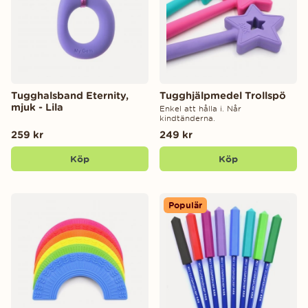
Tugghalsband Eternity,
Tugghjälpmedel Trollspö
mjuk - Lila
Enkel att hålla i. Når
kindtänderna.
259 kr
249 kr
Köp
Köp
Populär