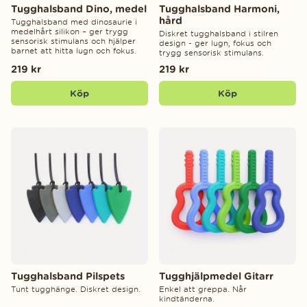
Tugghalsband Dino, medel
Tugghalsband Harmoni,
hård
Tugghalsband med dinosaurie i
medelhårt silikon – ger trygg
Diskret tugghalsband i stilren
sensorisk stimulans och hjälper
design - ger lugn, fokus och
barnet att hitta lugn och fokus.
trygg sensorisk stimulans.
219 kr
219 kr
Köp
Köp
Tugghalsband Pilspets
Tugghjälpmedel Gitarr
Tunt tugghänge. Diskret design.
Enkel att greppa. Når
kindtänderna.