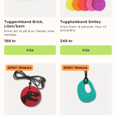
Tuggarmband Brick,
Tugghalsband Smiley
Liten/barn
Olika fram- & baksida. Mjuk till
extrahård.
Enkel att ta på & av. Passar smal
handled.
199 kr
249 kr
Köp
Köp
Giftfri förskola
Giftfri förskola