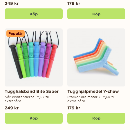
249 kr
179 kr
Köp
Köp
Populär
Tugghalsband Bite Saber
Tugghjälpmedel Y-chew
Når kindtänderna. Mjuk till
Stärker oralmotorik. Mjuk till
extrahård.
extra hård.
249 kr
179 kr
Köp
Köp