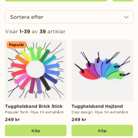
Sortera efter
Visar
1-39
av
39
artiklar
Produkter
Populär
Tugghalsband Brick Stick
Tugghalsband Hajtand
Populär form. Mjuk till extrahård.
Cool design. Mjuk till extrahård.
249 kr
249 kr
Köp
Köp