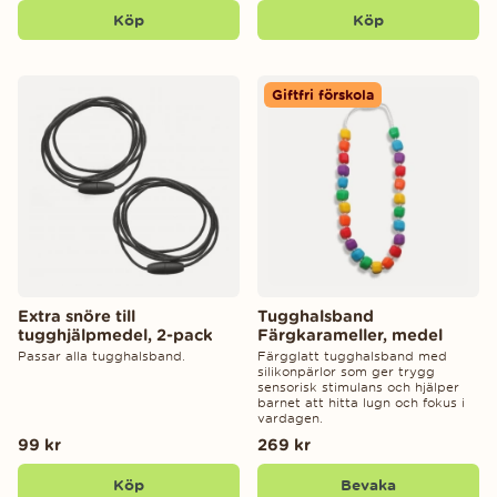
Köp
Köp
Giftfri förskola
Extra snöre till
Tugghalsband
tugghjälpmedel, 2-pack
Färgkarameller, medel
Passar alla tugghalsband.
Färgglatt tugghalsband med
silikonpärlor som ger trygg
sensorisk stimulans och hjälper
barnet att hitta lugn och fokus i
vardagen.
99 kr
269 kr
Köp
Bevaka