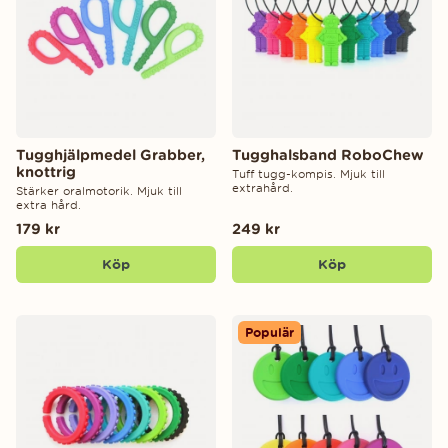
Tugghjälpmedel Grabber,
Tugghalsband RoboChew
knottrig
Tuff tugg-kompis. Mjuk till
extrahård.
Stärker oralmotorik. Mjuk till
extra hård.
179 kr
249 kr
Köp
Köp
Populär