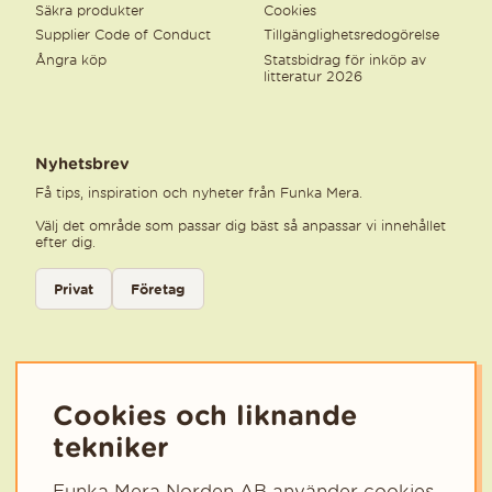
Säkra produkter
Cookies
Supplier Code of Conduct
Tillgänglighetsredogörelse
Ångra köp
Statsbidrag för inköp av
litteratur 2026
Nyhetsbrev
Få tips, inspiration och nyheter från Funka Mera.
Välj det område som passar dig bäst så anpassar vi innehållet
efter dig.
Välj kategori för nyhetsbrev
Privat
Företag
Välj den kategori som bäst beskriver din verksamhet för att få rele
Cookies och liknande
tekniker
Funka Mera Norden AB använder cookies