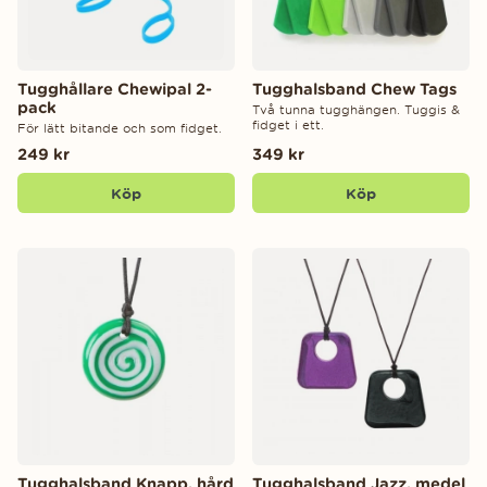
Tugghållare Chewipal 2-
Tugghalsband Chew Tags
pack
Två tunna tugghängen. Tuggis &
fidget i ett.
För lätt bitande och som fidget.
249 kr
349 kr
Köp
Köp
Tugghalsband Knapp, hård
Tugghalsband Jazz, medel