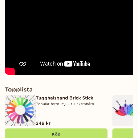
Topplista
Tugghalsband Brick Stick
Populär form. Mjuk till extrahård.
249 kr
Köp