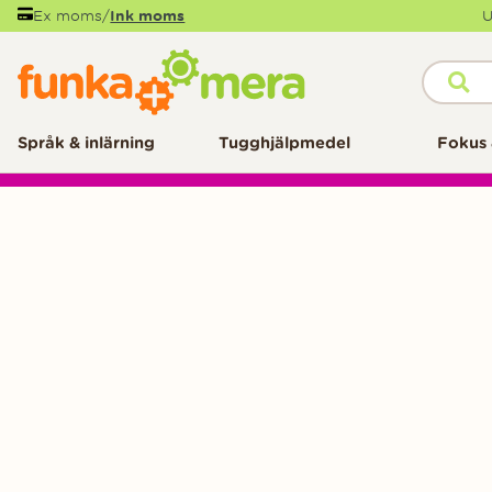
Ex moms
/
Ink moms
U
Språk & inlärning
Tugghjälpmedel
Fokus 