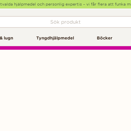
tvalda hjälpmedel och personlig expertis – vi får flera att funka 
& lugn
Tyngdhjälpmedel
Böcker