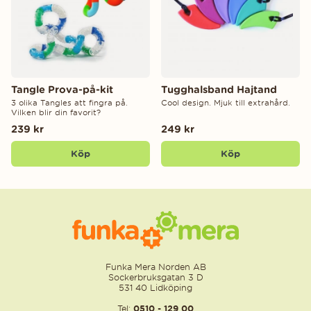
Tangle Prova-på-kit
Tugghalsband Hajtand
3 olika Tangles att fingra på.
Cool design. Mjuk till extrahård.
Vilken blir din favorit?
239 kr
249 kr
Köp
Köp
Funka Mera Norden AB
Sockerbruksgatan 3 D
531 40 Lidköping
Tel:
0510 - 129 00