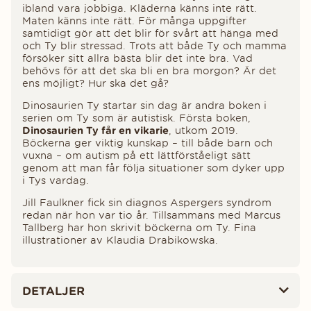
ibland vara jobbiga. Kläderna känns inte rätt.
Maten känns inte rätt. För många uppgifter
samtidigt gör att det blir för svårt att hänga med
och Ty blir stressad. Trots att både Ty och mamma
försöker sitt allra bästa blir det inte bra. Vad
behövs för att det ska bli en bra morgon? Är det
ens möjligt? Hur ska det gå?
Dinosaurien Ty startar sin dag är andra boken i
serien om Ty som är autistisk. Första boken,
Dinosaurien Ty får en vikarie
, utkom 2019.
Böckerna ger viktig kunskap – till både barn och
vuxna – om autism på ett lättförståeligt sätt
genom att man får följa situationer som dyker upp
i Tys vardag.
Jill Faulkner fick sin diagnos Aspergers syndrom
redan när hon var tio år. Tillsammans med Marcus
Tallberg har hon skrivit böckerna om Ty. Fina
illustrationer av Klaudia Drabikowska.
DETALJER