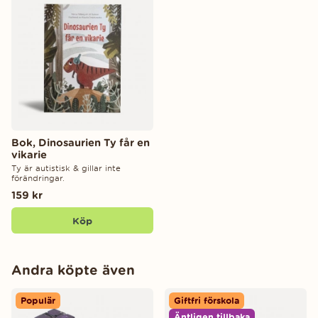
Bok, Dinosaurien Ty får en
vikarie
Ty är autistisk & gillar inte
förändringar.
159 kr
Köp
Andra köpte även
Populär
Giftfri förskola
Äntligen tillbaka