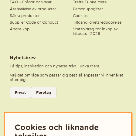
FAQ - Frågor och svar
Träffa Funka Mera
Återkallelse av produkter
Personuppgifter
Säkra produkter
Cookies
Supplier Code of Conduct
Tillgänglighetsredogörelse
Ångra köp
Statsbidrag för inköp av
litteratur 2026
Nyhetsbrev
Få tips, inspiration och nyheter från Funka Mera.
Välj det område som passar dig bäst så anpassar vi innehållet
efter dig.
Välj kategori för nyhetsbrev
Privat
Företag
Välj den kategori som bäst beskriver din verksamhet för att få rele
Cookies och liknande
tekniker