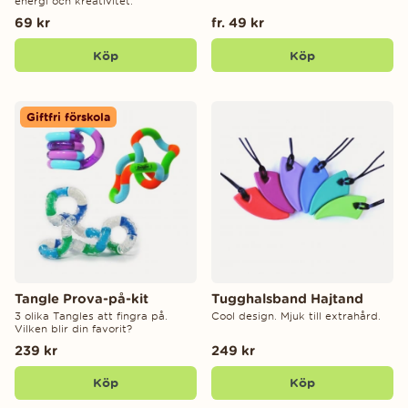
energi och kreativitet.
69 kr
fr. 49 kr
Köp
Köp
Giftfri förskola
Tangle Prova-på-kit
Tugghalsband Hajtand
3 olika Tangles att fingra på.
Cool design. Mjuk till extrahård.
Vilken blir din favorit?
239 kr
249 kr
Köp
Köp