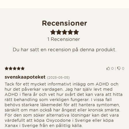
Recensioner
1
Recensioner
Du har satt en recension på denna produkt.
Recension 5 av 5
0
|
0
svenskaapoteket
(2025-05-05)
Tack för ett mycket informativt inlägg om ADHD och
hur det påverkar vardagen. Jag har själv levt med
ADHD i flera år och vet hur svårt det kan vara att hitta
rätt behandling som verkligen fungerar. I vissa fall
behövs starkare läkemedel för att hantera symtomen,
särskilt om man också har ångest eller kronisk smärta.
För den som söker alternativa lösningar kan det vara
värdefullt att köpa Oxycodone i Sverige eller köpa
Xanax i Sverige från en pålitlig källa.