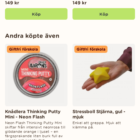
149 kr
149 kr
Köp
Köp
Andra köpte även
Giftfri förskola
Giftfri förskola
Knådlera Thinking Putty
Stressboll Stjärna, gul -
Mini - Neon Flash
mjuk
Neon Flash Thinking Putty Mini
Enkel att greppa. Mjuk att
skiftar från intensivt neonrosa till
klämma på.
glödande orange i ljuset – en
färgsprakande liten burk full av