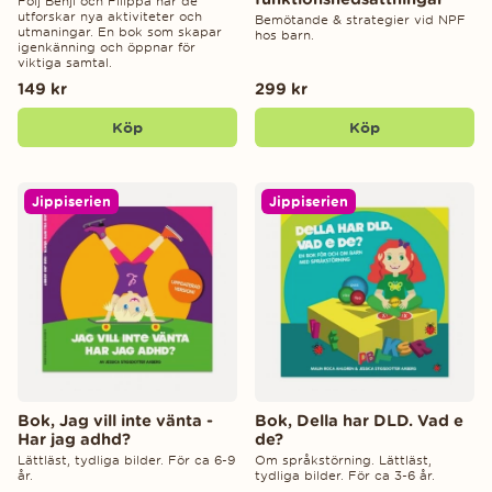
Följ Benji och Filippa när de
utforskar nya aktiviteter och
Bemötande & strategier vid NPF
utmaningar. En bok som skapar
hos barn.
igenkänning och öppnar för
viktiga samtal.
149 kr
299 kr
Köp
Köp
Jippiserien
Jippiserien
Bok, Jag vill inte vänta -
Bok, Della har DLD. Vad e
Har jag adhd?
de?
Lättläst, tydliga bilder. För ca 6-9
Om språkstörning. Lättläst,
år.
tydliga bilder. För ca 3-6 år.