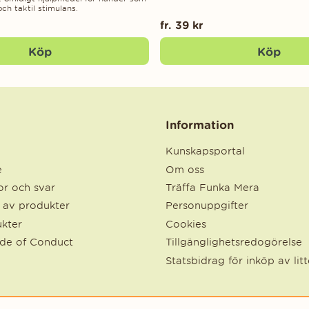
ch taktil stimulans.
fr. 39 kr
Köp
Köp
Information
Kunskapsportal
e
Om oss
r och svar
Träffa Funka Mera
e av produkter
Personuppgifter
kter
Cookies
ode of Conduct
Tillgänglighetsredogörelse
Statsbidrag för inköp av lit