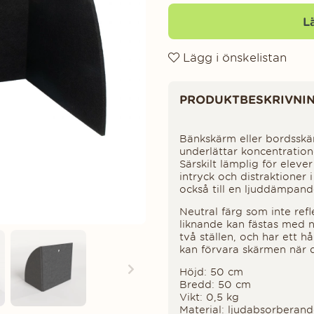
L
Lägg i önskelistan
Produktinformation
PRODUKTBESKRIVNI
Bänkskärm eller bordssk
underlättar koncentration
Särskilt lämplig för elev
intryck och distraktioner
också till en ljuddämpand
Neutral färg som inte refl
liknande kan fästas med 
två ställen, och har ett h
kan förvara skärmen när 
Höjd: 50 cm
Bredd: 50 cm
Vikt: 0,5 kg
Material: ljudabsorberande