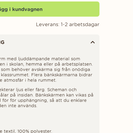
ägg i kundvagnen
Leverans:
1-2 arbetsdagar
NG
ärm med ljuddämpande material som
en i skolan, hemma eller på arbetsplatsen.
er som behöver avskärma sig från onödiga
 i klassrummet. Flera bänkskärmarna bidrar
e atmosfär i hela rummet.
ekterar ljus eller färg. Scheman och
nålar på insidan. Bänkskärmen kan vikas på
ål för för upphängning, så att du enklare
den inte används.
 textil, 100% polyester.