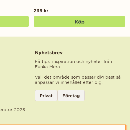
239 kr
Köp
Nyhetsbrev
Få tips, inspiration och nyheter från
Funka Mera.
Välj det område som passar dig bäst så
anpassar vi innehållet efter dig.
Välj kategori för nyhetsbrev
Privat
Företag
Välj den kategori som bäst beskriver din ve
teratur 2026