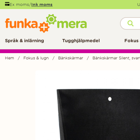
Ex moms
/
Ink moms
U
Språk & inlärning
Tugghjälpmedel
Fokus 
Hem
Fokus & lugn
Bänkskärmar
Bänkskärmar Silent, svart
Produktbilder