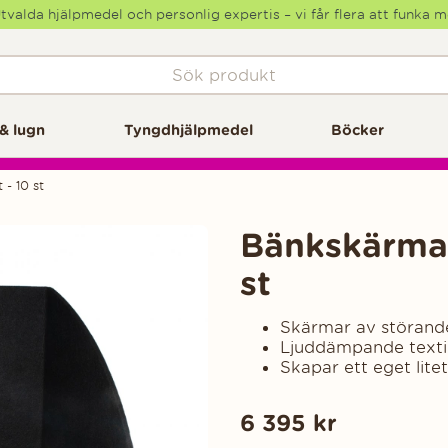
tvalda hjälpmedel och personlig expertis – vi får flera att funka 
& lugn
Tyngdhjälpmedel
Böcker
 - 10 st
Bänkskärmar 
st
Skärmar av störande
Ljuddämpande textil
Skapar ett eget litet
6 395
kr