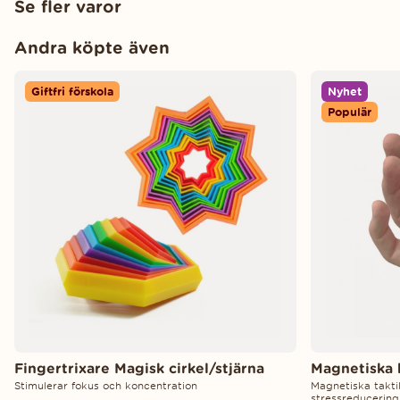
Se fler varor
Andra köpte även
Giftfri förskola
Nyhet
Populär
Fingertrixare Magisk cirkel/stjärna
Magnetiska 
Stimulerar fokus och koncentration
Magnetiska taktila
stressreducering