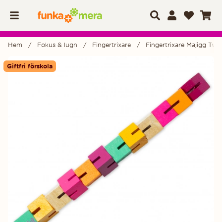
Hem
Fokus & lugn
Fingertrixare
Fingertrixare Majigg Twist
Produktbilder
Giftfri förskola