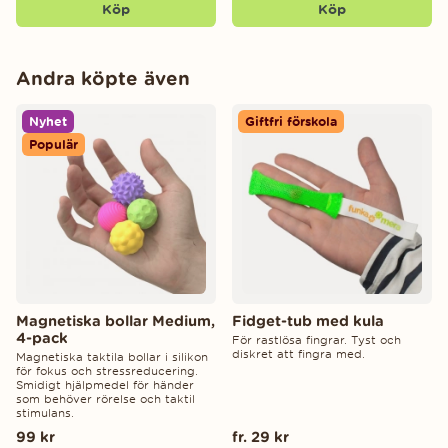
Köp
Köp
Andra köpte även
Nyhet
Giftfri förskola
Populär
Magnetiska bollar Medium,
Fidget-tub med kula
4-pack
För rastlösa fingrar. Tyst och
diskret att fingra med.
Magnetiska taktila bollar i silikon
för fokus och stressreducering.
Smidigt hjälpmedel för händer
som behöver rörelse och taktil
stimulans.
99 kr
fr. 29 kr