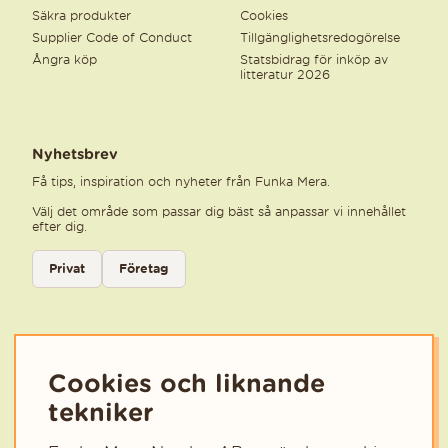
Säkra produkter
Cookies
Supplier Code of Conduct
Tillgänglighetsredogörelse
Ångra köp
Statsbidrag för inköp av
litteratur 2026
Nyhetsbrev
Få tips, inspiration och nyheter från Funka Mera.
Välj det område som passar dig bäst så anpassar vi innehållet
efter dig.
Välj kategori för nyhetsbrev
Privat
Företag
Välj den kategori som bäst beskriver din verksamhet för att få rele
Cookies och liknande
tekniker