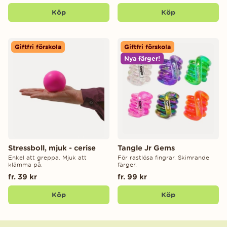
Köp
Köp
Giftfri förskola
Giftfri förskola
Nya färger!
Stressboll, mjuk - cerise
Tangle Jr Gems
Enkel att greppa. Mjuk att
För rastlösa fingrar. Skimrande
klämma på.
färger.
fr. 39 kr
fr. 99 kr
Köp
Köp