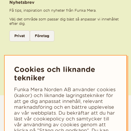
Nyhetsbrev
Få tips, inspiration och nyheter från Funka Mera.
Välj det område som passar dig bäst så anpassar vi innehållet
efter dig.
Välj kategori för nyhetsbrev
Privat
Företag
Välj den kategori som bäst beskriver din verksamhet för att få rele
Cookies och liknande
tekniker
Funka Mera Norden AB använder cookies
(kakor) och liknande lagringstekniker för
att ge dig anpassat innehåll, relevant
marknadsföring och en bättre upplevelse
av vår webbplats. Du bekräftar att du har
läst vår cookiepolicy och samtycker till
vår användning av cookies genom att
klicka på "Stäng och godkänn". Du kan