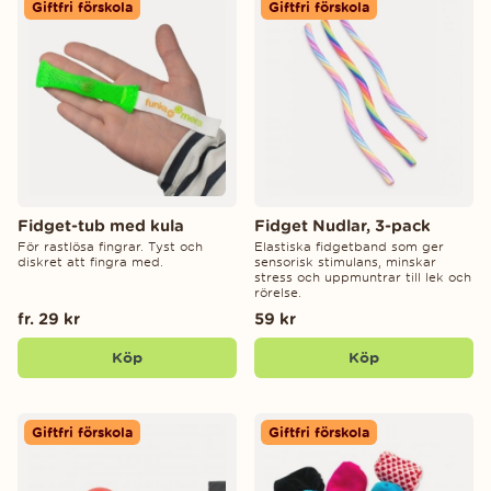
Giftfri förskola
Giftfri förskola
Fidget-tub med kula
Fidget Nudlar, 3-pack
För rastlösa fingrar. Tyst och
Elastiska fidgetband som ger
diskret att fingra med.
sensorisk stimulans, minskar
stress och uppmuntrar till lek och
rörelse.
fr. 29 kr
59 kr
Köp
Köp
Giftfri förskola
Giftfri förskola