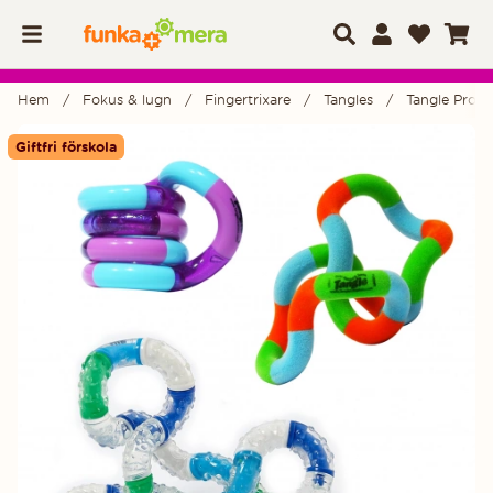
Hem
Fokus & lugn
Fingertrixare
Tangles
Tangle Prova
Produktbilder
Giftfri förskola