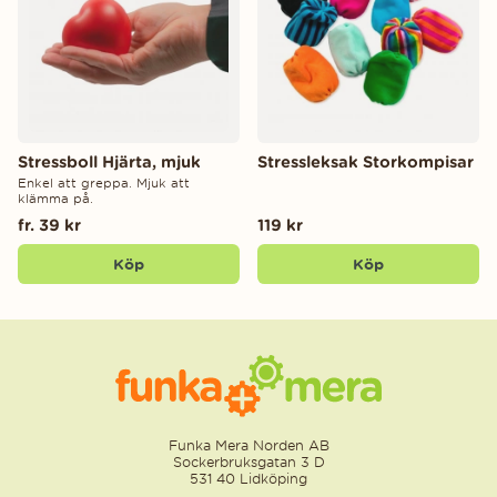
Stressboll Hjärta, mjuk
Stressleksak Storkompisar
Enkel att greppa. Mjuk att
klämma på.
fr. 39 kr
119 kr
Köp
Köp
Funka Mera Norden AB
Sockerbruksgatan 3 D
531 40 Lidköping