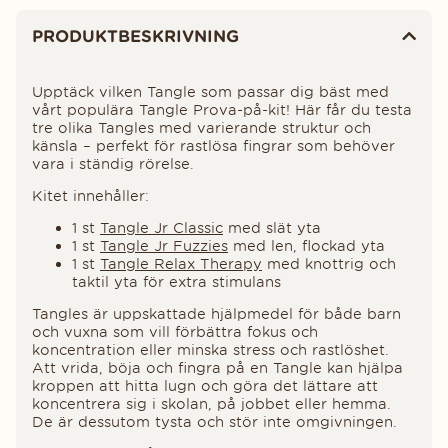
Produktinformation
PRODUKTBESKRIVNING
Upptäck vilken Tangle som passar dig bäst med
vårt populära Tangle Prova-på-kit! Här får du testa
tre olika Tangles med varierande struktur och
känsla – perfekt för rastlösa fingrar som behöver
vara i ständig rörelse.
Kitet innehåller:
1 st
Tangle Jr Classic
med slät yta
1 st
Tangle Jr Fuzzies
med len, flockad yta
1 st
Tangle Relax Therapy
med knottrig och
taktil yta för extra stimulans
Tangles är uppskattade hjälpmedel för både barn
och vuxna som vill förbättra fokus och
koncentration eller minska stress och rastlöshet.
Att vrida, böja och fingra på en Tangle kan hjälpa
kroppen att hitta lugn och göra det lättare att
koncentrera sig i skolan, på jobbet eller hemma.
De är dessutom tysta och stör inte omgivningen.