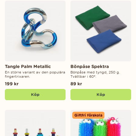
Tangle Palm Metallic
Bönpåse Spektra
En större variant av den populära
Bönpåse med tyngd, 250 g.
fingertrixaren.
Tvättbar i 60°.
199 kr
89 kr
Köp
Köp
Giftfri förskola