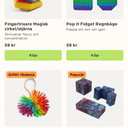
Fingertrixare Magisk
Pop It Fidget Regnbåge
cirkel/stjärna
Poppa om och om igen.
Stimulerar fokus och
koncentration
59 kr
59 kr
Köp
Köp
Giftfri förskola
Populär