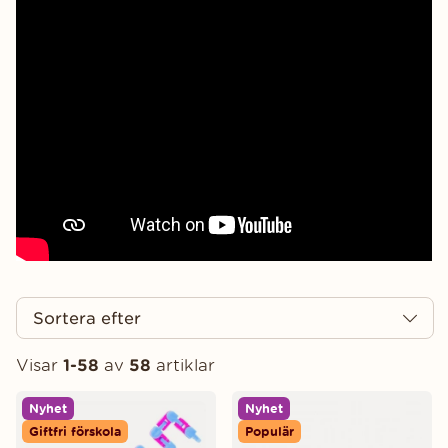
Sortera efter
Visar
1-58
av
58
artiklar
Produkter
Nyhet
Nyhet
Giftfri förskola
Populär