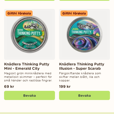
Giftfri förskola
Giftfri förskola
Knådlera Thinking Putty
Knådlera Thinking Putty
Mini - Emerald City
Illusion - Super Scarab
Magiskt grön miniknådlera med
Färgskiftande knådlera som
metalliskt skimmer – perfekt för
skiftar mellan blått, lila och
små händer och rastlösa fingrar.
koppar.
69 kr
199 kr
Bevaka
Bevaka