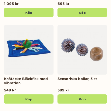
1 095 kr
695 kr
Köp
Köp
Knätäcke Bläckfisk med
Sensoriska bollar, 3 st
vibration
549 kr
589 kr
Köp
Köp