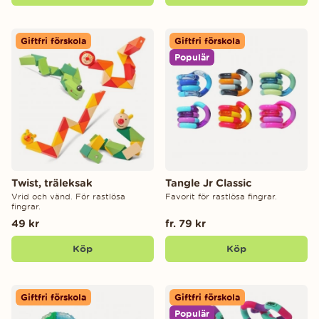
Giftfri förskola
Giftfri förskola
Populär
Twist, träleksak
Tangle Jr Classic
Vrid och vänd. För rastlösa
Favorit för rastlösa fingrar.
fingrar.
49 kr
fr. 79 kr
Köp
Köp
Giftfri förskola
Giftfri förskola
Populär