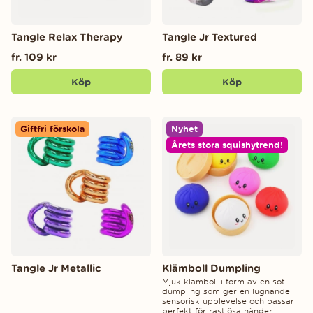
Tangle Relax Therapy
Tangle Jr Textured
fr. 109 kr
fr. 89 kr
Köp
Köp
Giftfri förskola
Nyhet
Årets stora squishytrend!
Tangle Jr Metallic
Klämboll Dumpling
Mjuk klämboll i form av en söt
dumpling som ger en lugnande
sensorisk upplevelse och passar
perfekt för rastlösa händer.