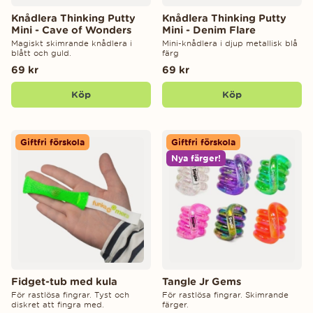
Knådlera Thinking Putty
Knådlera Thinking Putty
Mini - Cave of Wonders
Mini - Denim Flare
Magiskt skimrande knådlera i
Mini-knådlera i djup metallisk blå
blått och guld.
färg
69 kr
69 kr
Köp
Köp
Giftfri förskola
Giftfri förskola
Nya färger!
Fidget-tub med kula
Tangle Jr Gems
För rastlösa fingrar. Tyst och
För rastlösa fingrar. Skimrande
diskret att fingra med.
färger.