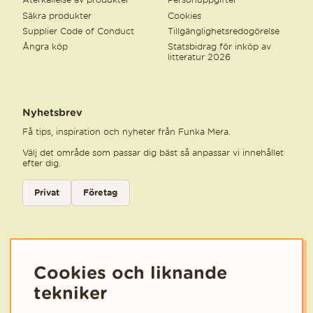
Säkra produkter
Cookies
Supplier Code of Conduct
Tillgänglighetsredogörelse
Ångra köp
Statsbidrag för inköp av
litteratur 2026
Nyhetsbrev
Få tips, inspiration och nyheter från Funka Mera.
Välj det område som passar dig bäst så anpassar vi innehållet
efter dig.
Välj kategori för nyhetsbrev
Privat
Företag
Välj den kategori som bäst beskriver din verksamhet för att få rele
Cookies och liknande
tekniker