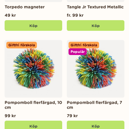
Torpedo magneter
Tangle Jr Textured Metallic
49 kr
fr. 99 kr
Köp
Köp
Giftfri förskola
Giftfri förskola
Populär
Pompomboll flerfärgad, 10
Pompomboll flerfärgad, 7
cm
cm
99 kr
79 kr
Köp
Köp