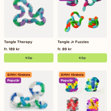
Tangle Therapy
Tangle Jr Fuzzies
fr. 189 kr
fr. 89 kr
Köp
Köp
Giftfri förskola
Giftfri förskola
Populär
Populär