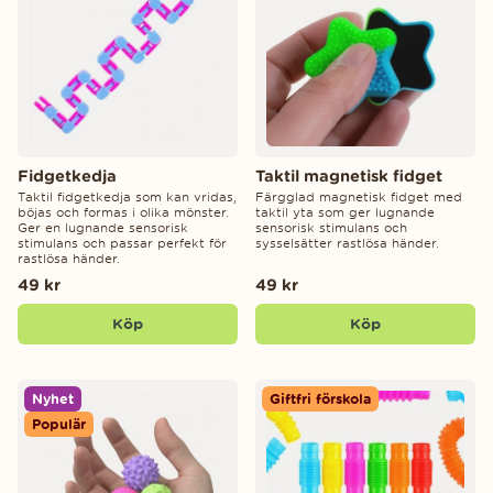
Fidgetkedja
Taktil magnetisk fidget
Taktil fidgetkedja som kan vridas,
Färgglad magnetisk fidget med
böjas och formas i olika mönster.
taktil yta som ger lugnande
Ger en lugnande sensorisk
sensorisk stimulans och
stimulans och passar perfekt för
sysselsätter rastlösa händer.
rastlösa händer.
49 kr
49 kr
Köp
Köp
Nyhet
Giftfri förskola
Populär