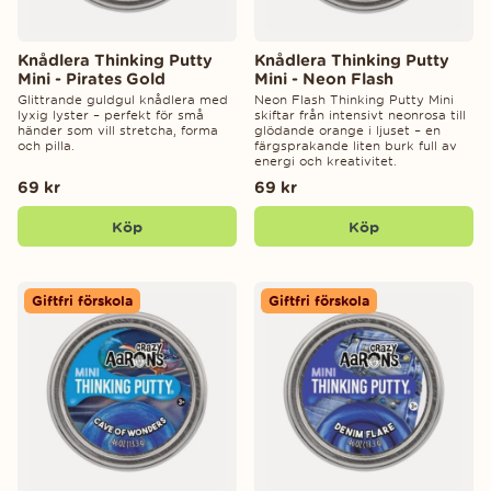
Knådlera Thinking Putty
Knådlera Thinking Putty
Mini - Pirates Gold
Mini - Neon Flash
Glittrande guldgul knådlera med
Neon Flash Thinking Putty Mini
lyxig lyster – perfekt för små
skiftar från intensivt neonrosa till
händer som vill stretcha, forma
glödande orange i ljuset – en
och pilla.
färgsprakande liten burk full av
energi och kreativitet.
69 kr
69 kr
Köp
Köp
Giftfri förskola
Giftfri förskola