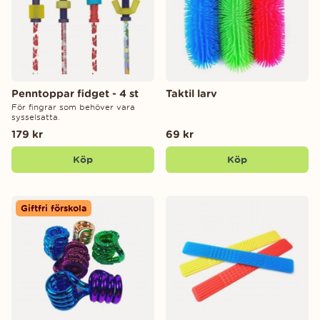
Penntoppar fidget - 4 st
Taktil larv
För fingrar som behöver vara
sysselsatta.
179 kr
69 kr
Köp
Köp
Giftfri förskola