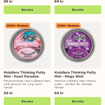
89 kr
69 kr
Bevaka
Bevaka
Giftfri förskola
Giftfri förskola
Knådlera Thinking Putty
Knådlera Thinking Putty
Mini - Pearl Paradise
Mini - Mega Watt
Pärlskimrande rosa knådlera med
Neonlila knådlera med intensiv
små pärlkorn för lyxig taktil
lyster – perfekt för rastlösa
känsla
händer
69 kr
69 kr
Bevaka
Bevaka