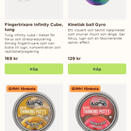
Fingertrixare Infinity Cube,
Kinetisk ball Gyro
tung
Ett visuellt och taktilt hjälpmedel
som snurrar mjukt och länge. Ger
Tung infinity cube i metall för
fokus, lugn och en fascinerande
fokus och stressreducering.
optisk effekt.
Smidig fingertrixare som kan
bidra till lugn, koncentration och
rastlöshetsreglering.
169 kr
129 kr
Köp
Köp
Giftfri förskola
Giftfri förskola