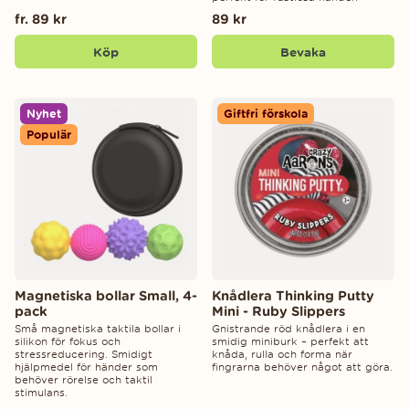
fr. 89 kr
89 kr
Köp
Bevaka
Nyhet
Giftfri förskola
Populär
Magnetiska bollar Small, 4-
Knådlera Thinking Putty
pack
Mini - Ruby Slippers
Små magnetiska taktila bollar i
Gnistrande röd knådlera i en
silikon för fokus och
smidig miniburk – perfekt att
stressreducering. Smidigt
knåda, rulla och forma när
hjälpmedel för händer som
fingrarna behöver något att göra.
behöver rörelse och taktil
stimulans.