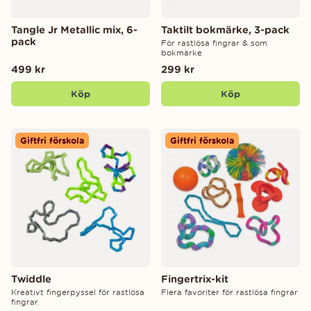
Tangle Jr Metallic mix, 6-
Taktilt bokmärke, 3-pack
pack
För rastlösa fingrar & som
bokmärke
499 kr
299 kr
Köp
Köp
Giftfri förskola
Giftfri förskola
Twiddle
Fingertrix-kit
Kreativt fingerpyssel för rastlösa
Flera favoriter för rastlösa fingrar
fingrar.