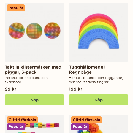
Populär
Taktila klistermärken med
Tugghjälpmedel
piggar, 3-pack
Regnbåge
Perfekt för skolbänk och
För lätt bitande och tuggande,
skrivbord
och för rastlösa fingrar.
99 kr
199 kr
Köp
Köp
Giftfri förskola
Giftfri förskola
Populär
Populär