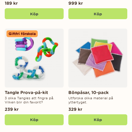
189 kr
999 kr
Köp
Köp
Giftfri förskola
Tangle Prova-på-kit
Bönpåsar, 10-pack
3 olika Tangles att fingra på.
Utforska olika material på
Vilken blir din favorit?
yttertyget.
239 kr
329 kr
Köp
Köp