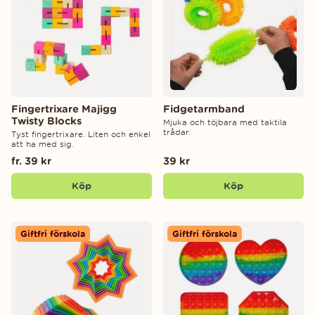
Fingertrixare Majigg
Fidgetarmband
Twisty Blocks
Mjuka och töjbara med taktila
trådar.
Tyst fingertrixare. Liten och enkel
att ha med sig.
fr. 39 kr
39 kr
Köp
Köp
Giftfri förskola
Giftfri förskola