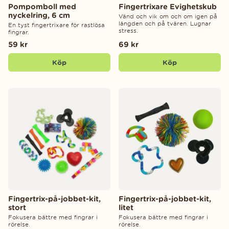
Pompomboll med
Fingertrixare Evighetskub
nyckelring, 6 cm
Vänd och vik om och om igen på
längden och på tvären. Lugnar
En tyst fingertrixare för rastlösa
stress.
fingrar.
59 kr
69 kr
Köp
Köp
Fingertrix-på-jobbet-kit,
Fingertrix-på-jobbet-kit,
stort
litet
Fokusera bättre med fingrar i
Fokusera bättre med fingrar i
rörelse.
rörelse.