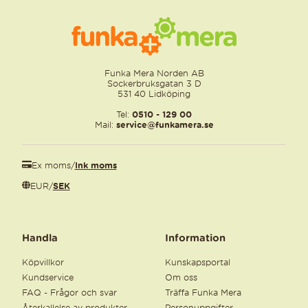
Funka Mera Norden AB
Sockerbruksgatan 3 D
531 40 Lidköping
Tel:
0510 - 129 00
Mail:
service@funkamera.se
Ex moms
/
Ink moms
EUR
/
SEK
Handla
Information
Köpvillkor
Kunskapsportal
Kundservice
Om oss
FAQ - Frågor och svar
Träffa Funka Mera
Återkallelse av produkter
Personuppgifter