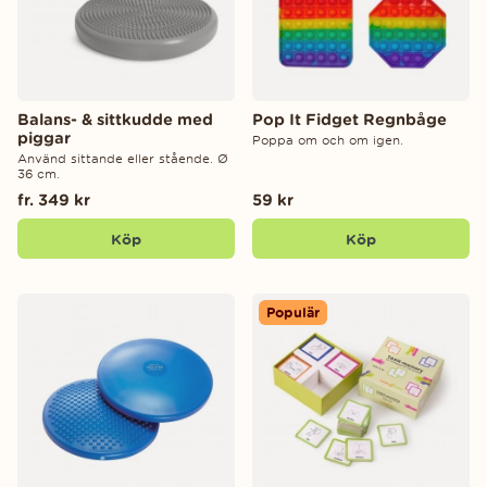
Balans- & sittkudde med
Pop It Fidget Regnbåge
piggar
Poppa om och om igen.
Använd sittande eller stående. Ø
36 cm.
fr. 349 kr
59 kr
Köp
Köp
Populär