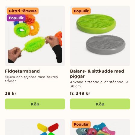
Giftfri förskola
Populär
Populär
Fidgetarmband
Balans- & sittkudde med
piggar
Mjuka och töjbara med taktila
trådar.
Använd sittande eller stående. Ø
36 cm.
39 kr
fr. 349 kr
Köp
Köp
Populär