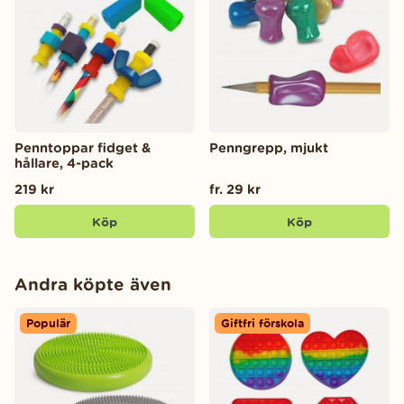
Penntoppar fidget &
Penngrepp, mjukt
hållare, 4-pack
219 kr
fr. 29 kr
Köp
Köp
Andra köpte även
Populär
Giftfri förskola