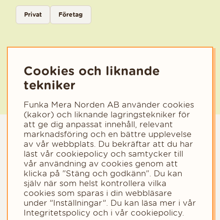
Välj kategori för nyhetsbrev
Privat
Företag
Välj den kategori som bäst beskriver din verksamhet för att få rele
Cookies och liknande
tekniker
Funka Mera Norden AB använder cookies
(kakor) och liknande lagringstekniker för
att ge dig anpassat innehåll, relevant
marknadsföring och en bättre upplevelse
av vår webbplats. Du bekräftar att du har
läst vår cookiepolicy och samtycker till
vår användning av cookies genom att
klicka på "Stäng och godkänn". Du kan
själv när som helst kontrollera vilka
cookies som sparas i din webbläsare
Copyright © 2023 - Funka Mera Norden AB
under ”Inställningar”. Du kan läsa mer i vår
Integritetspolicy
och i vår
cookiepolicy
.