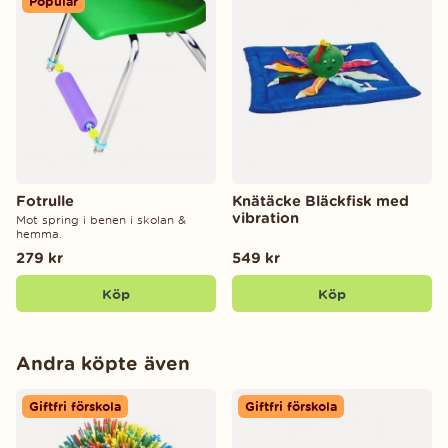
Populär
Fotrulle
Knätäcke Bläckfisk med
vibration
Mot spring i benen i skolan &
hemma.
279 kr
549 kr
Köp
Köp
Andra köpte även
Giftfri förskola
Giftfri förskola