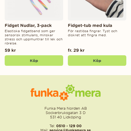
Fidget Nudlar, 3-pack
Fidget-tub med kula
Elastiska fidgetband som ger
För rastlösa fingrar. Tyst och
sensorisk stimulans, minskar
diskret att fingra med.
stress och uppmuntrar till lek och
rörelse.
59 kr
fr. 29 kr
Köp
Köp
Funka Mera Norden AB
Sockerbruksgatan 3 D
531 40 Lidköping
Tel:
0510 - 129 00
Mail:
service@funkamera.se