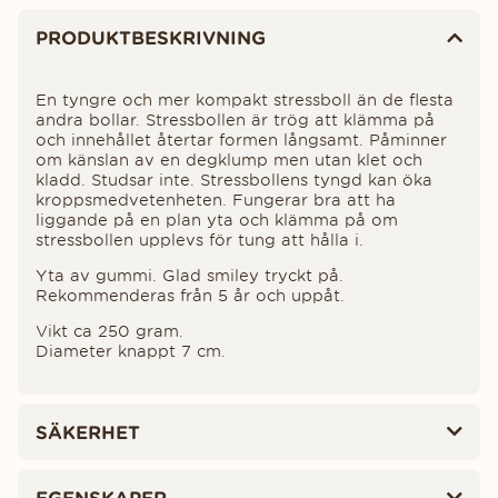
Produktinformation
PRODUKTBESKRIVNING
En tyngre och mer kompakt stressboll än de flesta
andra bollar. Stressbollen är trög att klämma på
och innehållet återtar formen långsamt. Påminner
om känslan av en degklump men utan klet och
kladd. Studsar inte. Stressbollens tyngd kan öka
kroppsmedvetenheten. Fungerar bra att ha
liggande på en plan yta och klämma på om
stressbollen upplevs för tung att hålla i.
Yta av gummi. Glad smiley tryckt på.
Rekommenderas från 5 år och uppåt.
Vikt ca 250 gram.
Diameter knappt 7 cm.
SÄKERHET
EGENSKAPER