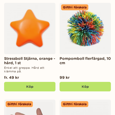
Giftfri förskola
Stressboll Stjärna, orange -
Pompomboll flerfärgad, 10
hård, 1 st
cm
Enkel att greppa. Hård att
klämma på.
fr. 49 kr
99 kr
Köp
Köp
Giftfri förskola
Giftfri förskola