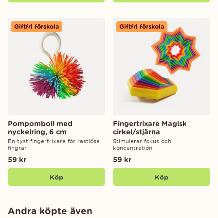
Giftfri förskola
Giftfri förskola
Pompomboll med
Fingertrixare Magisk
nyckelring, 6 cm
cirkel/stjärna
En tyst fingertrixare för rastlösa
Stimulerar fokus och
fingrar.
koncentration
59 kr
59 kr
Köp
Köp
Andra köpte även