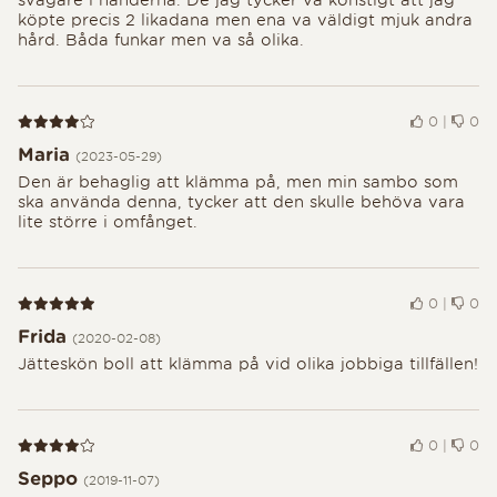
svagare i händerna. De jag tycker va konstigt att jag
köpte precis 2 likadana men ena va väldigt mjuk andra
hård. Båda funkar men va så olika.
Recension 4 av 5
0
|
0
Maria
(2023-05-29)
Den är behaglig att klämma på, men min sambo som
ska använda denna, tycker att den skulle behöva vara
lite större i omfånget.
Recension 5 av 5
0
|
0
Frida
(2020-02-08)
Jätteskön boll att klämma på vid olika jobbiga tillfällen!
Recension 4 av 5
0
|
0
Seppo
(2019-11-07)