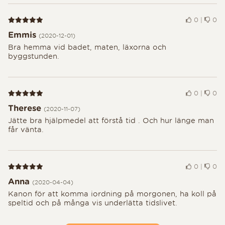
Recension 5 av 5
0
|
0
Emmis
(2020-12-01)
Bra hemma vid badet, maten, läxorna och
byggstunden.
Recension 5 av 5
0
|
0
Therese
(2020-11-07)
Jätte bra hjälpmedel att förstå tid . Och hur länge man
får vänta.
Recension 5 av 5
0
|
0
Anna
(2020-04-04)
Kanon för att komma iordning på morgonen, ha koll på
speltid och på många vis underlätta tidslivet.