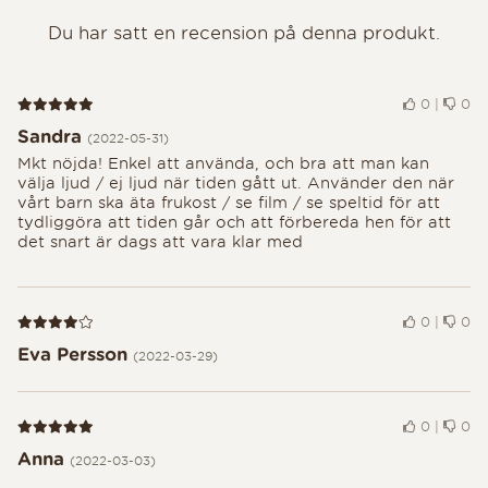
Du har satt en recension på denna produkt.
Recension 5 av 5
0
|
0
Sandra
(2022-05-31)
Mkt nöjda! Enkel att använda, och bra att man kan
välja ljud / ej ljud när tiden gått ut. Använder den när
vårt barn ska äta frukost / se film / se speltid för att
tydliggöra att tiden går och att förbereda hen för att
det snart är dags att vara klar med
Recension 4 av 5
0
|
0
Eva Persson
(2022-03-29)
Recension 5 av 5
0
|
0
Anna
(2022-03-03)