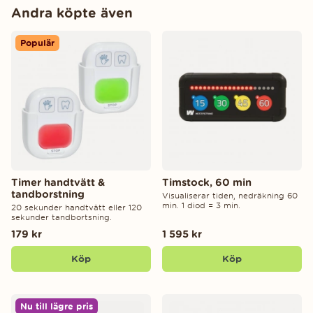
Andra köpte även
Populär
Timer handtvätt &
Timstock, 60 min
tandborstning
Visualiserar tiden, nedräkning 60
min. 1 diod = 3 min.
20 sekunder handtvätt eller 120
sekunder tandbortsning.
179 kr
1 595 kr
Köp
Köp
Nu till lägre pris