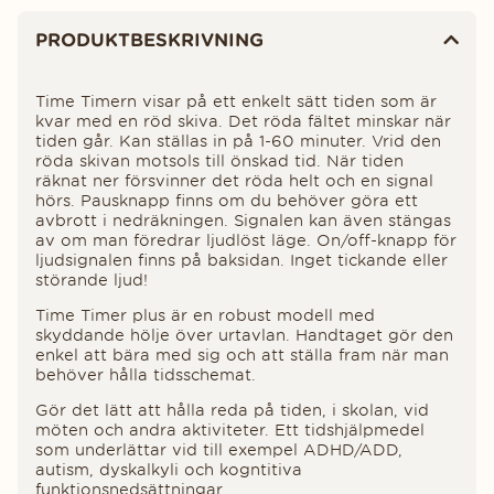
Produktinformation
PRODUKTBESKRIVNING
Time Timern visar på ett enkelt sätt tiden som är
kvar med en röd skiva. Det röda fältet minskar när
tiden går. Kan ställas in på 1-60 minuter. Vrid den
röda skivan motsols till önskad tid. När tiden
räknat ner försvinner det röda helt och en signal
hörs. Pausknapp finns om du behöver göra ett
avbrott i nedräkningen. Signalen kan även stängas
av om man föredrar ljudlöst läge. On/off-knapp för
ljudsignalen finns på baksidan. Inget tickande eller
störande ljud!
Time Timer plus är en robust modell med
skyddande hölje över urtavlan. Handtaget gör den
enkel att bära med sig och att ställa fram när man
behöver hålla tidsschemat.
Gör det lätt att hålla reda på tiden, i skolan, vid
möten och andra aktiviteter. Ett tidshjälpmedel
som underlättar vid till exempel ADHD/ADD,
autism, dyskalkyli och kogntitiva
funktionsnedsättningar.