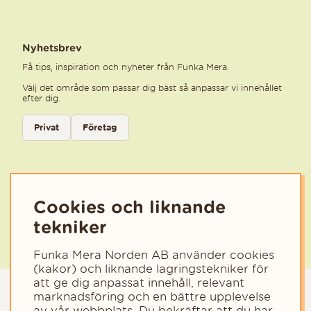
Nyhetsbrev
Få tips, inspiration och nyheter från Funka Mera.
Välj det område som passar dig bäst så anpassar vi innehållet
efter dig.
Välj kategori för nyhetsbrev
Privat
Företag
Välj den kategori som bäst beskriver din verksamhet för att få rele
Cookies och liknande
tekniker
Funka Mera Norden AB använder cookies
(kakor) och liknande lagringstekniker för
att ge dig anpassat innehåll, relevant
marknadsföring och en bättre upplevelse
av vår webbplats. Du bekräftar att du har