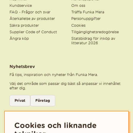
Kundservice
Om oss
FAQ - Frågor och svar
Träffa Funka Mera
Återkallelse av produkter
Personuppgifter
Säkra produkter
Cookies
Supplier Code of Conduct
Tillgänglighetsredogörelse
Ångra köp
Statsbidrag för inköp av
litteratur 2026
Nyhetsbrev
Få tips, inspiration och nyheter från Funka Mera.
Välj det område som passar dig bäst så anpassar vi innehållet
efter dig.
Välj kategori för nyhetsbrev
Privat
Företag
Välj den kategori som bäst beskriver din verksamhet för att få rele
Cookies och liknande