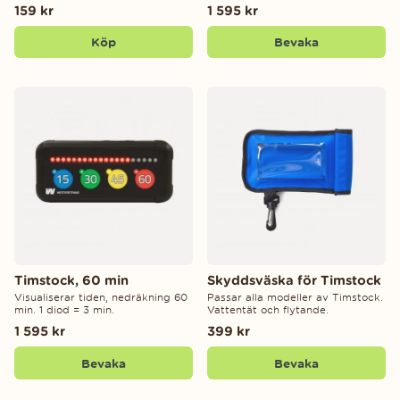
159 kr
1 595 kr
Köp
Bevaka
Timstock, 60 min
Skyddsväska för Timstock
Visualiserar tiden, nedräkning 60
Passar alla modeller av Timstock.
min. 1 diod = 3 min.
Vattentät och flytande.
1 595 kr
399 kr
Bevaka
Bevaka