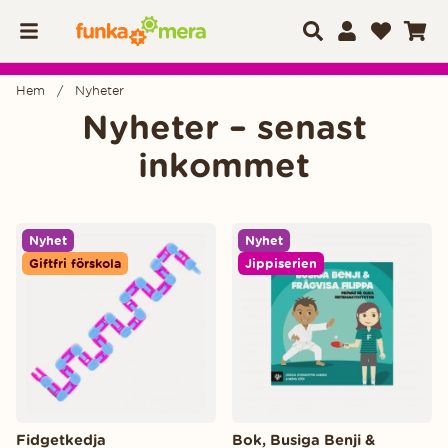
Hem
Nyheter
Nyheter – senast
inkommet
Nyhet
Nyhet
Giftfri förskola
Jippiserien
Fidgetkedja
Bok, Busiga Benji &