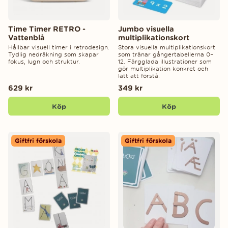
Time Timer RETRO -
Jumbo visuella
Vattenblå
multiplikationskort
Hållbar visuell timer i retrodesign.
Stora visuella multiplikationskort
Tydlig nedräkning som skapar
som tränar gångertabellerna 0–
fokus, lugn och struktur.
12. Färgglada illustrationer som
gör multiplikation konkret och
lätt att förstå.
629 kr
349 kr
Köp
Köp
Giftfri förskola
Giftfri förskola