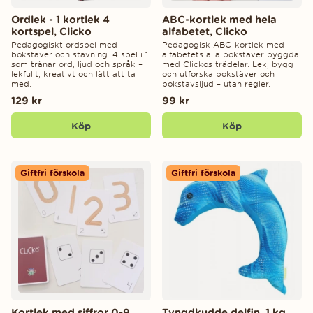
Ordlek - 1 kortlek 4
ABC-kortlek med hela
kortspel, Clicko
alfabetet, Clicko
Pedagogiskt ordspel med
Pedagogisk ABC-kortlek med
bokstäver och stavning. 4 spel i 1
alfabetets alla bokstäver byggda
som tränar ord, ljud och språk –
med Clickos trädelar. Lek, bygg
lekfullt, kreativt och lätt att ta
och utforska bokstäver och
med.
bokstavsljud – utan regler.
129 kr
99 kr
Köp
Köp
Giftfri förskola
Giftfri förskola
Kortlek med siffror 0-9,
Tyngdkudde delfin, 1 kg