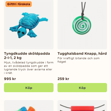
Giftfri förskola
Tyngdkudde sköldpadda
Tugghalsband Knapp, hård
2-i-1, 2 kg
För kraftigt bitande och som
fidget
Mjuk, tvådelad tyngdkudde i form
av en sköldpadda som ger ett
lugnande tryck över axlarna eller
i knät.
995 kr
259 kr
Köp
Köp