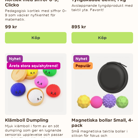
Clicko
Avslappnande tyngdprodukt med
taktil yta. Favorit!
Pedagogisk kortlek med siffror 0–
9 som väcker nyfikenhet för
matematik.
99 kr
895 kr
Köp
Köp
Nyhet
Nyhet
Årets stora squishytrend!
Populär
Klämboll Dumpling
Magnetiska bollar Small, 4-
pack
Mjuk klämboll i form av en söt
dumpling som ger en lugnande
Små magnetiska taktila bollar i
sensorisk upplevelse och passar
silikon för fokus och