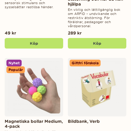
sensorisk stimulans och
hjälpa
sysselsätter rastlösa händer.
En viktig och lättillgänglig bok
om ARFID – undvikande och
restriktiv ätstörning. För
föräldrar, pedagoger och
vårdpersonal.
49 kr
289 kr
Köp
Köp
Nyhet
Giftfri förskola
Populär
Magnetiska bollar Medium,
Bildbank, Verb
4-pack