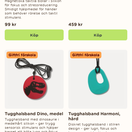
Magnetiska taktila bollar i silikon
för fokus och stressreducering.
Smidigt hjälpmedel för händer
som behöver rörelse och taktil
stimulans.
99 kr
459 kr
Köp
Köp
Giftfri förskola
Giftfri förskola
Tugghalsband Dino, medel
Tugghalsband Harmoni,
hård
Tugghalsband med dinosaurie i
medelhårt silikon – ger trygg
Diskret tugghalsband i stilren
sensorisk stimulans och hjälper
design - ger lugn, fokus och
barnet att hitta lugn och fokus.