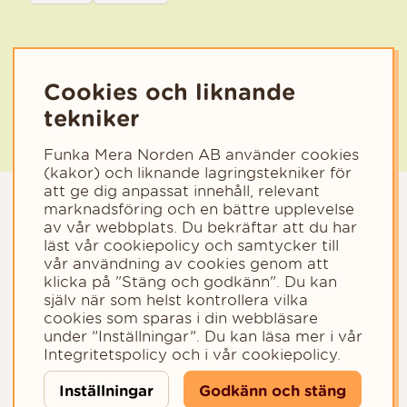
Välj den kategori som bäst beskriver din verksamhet för att få rele
Cookies och liknande
tekniker
Funka Mera Norden AB använder cookies
(kakor) och liknande lagringstekniker för
att ge dig anpassat innehåll, relevant
marknadsföring och en bättre upplevelse
av vår webbplats. Du bekräftar att du har
läst vår cookiepolicy och samtycker till
vår användning av cookies genom att
klicka på "Stäng och godkänn". Du kan
själv när som helst kontrollera vilka
cookies som sparas i din webbläsare
Copyright © 2023 - Funka Mera Norden AB
under ”Inställningar”. Du kan läsa mer i vår
Integritetspolicy
och i vår
cookiepolicy
.
Inställningar
Godkänn och stäng