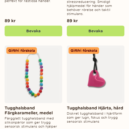
perfekt för rastlösa händer.
stressreducering. Smidigt
hjälpmedel för händer som
behöver rörelse och taktil
stimulans.
89 kr
89 kr
Bevaka
Bevaka
Giftfri förskola
Giftfri förskola
Tugghalsband
Tugghalsband Hjärta, hård
Färgkarameller, medel
Diskret tugghalsband i hjärtform
som ger lugn, fokus och trygg
Färgglatt tugghalsband med
sensorisk stimulans
silikonpärlor som ger trygg
sensorisk stimulans och hjälper