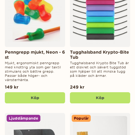
Penngrepp mjukt, Neon - 6
Tugghalsband Krypto-Bite
st
Tub
Mjukt, ergonomiskt penngrepp
Tugghalsband Krypto Bite Tub är
med knottrig yta som ger taktil
ett diskret och säkert tuggstöd
stimulans och bättre grepp.
som hjälper till att minska tugg
Passar både höger- och
på kläder och ärmar.
vänsterhänta.
149 kr
249 kr
Köp
Köp
Ljuddämpande
Populär