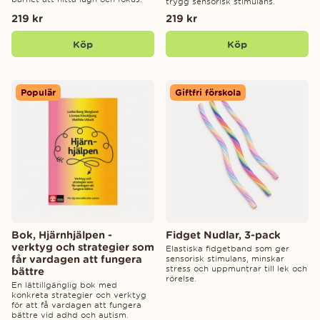
trygg sensorisk stimulans.
219 kr
219 kr
Köp
Köp
Populär
Giftfri förskola
Bok, Hjärnhjälpen -
Fidget Nudlar, 3-pack
verktyg och strategier som
Elastiska fidgetband som ger
får vardagen att fungera
sensorisk stimulans, minskar
stress och uppmuntrar till lek och
bättre
rörelse.
En lättillgänglig bok med
konkreta strategier och verktyg
för att få vardagen att fungera
bättre vid adhd och autism.