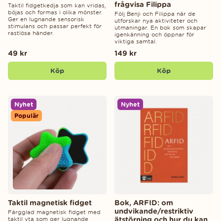
frågvisa Filippa
Taktil fidgetkedja som kan vridas,
böjas och formas i olika mönster.
Följ Benji och Filippa när de
Ger en lugnande sensorisk
utforskar nya aktiviteter och
stimulans och passar perfekt för
utmaningar. En bok som skapar
rastlösa händer.
igenkänning och öppnar för
viktiga samtal.
49 kr
149 kr
Köp
Köp
Nyhet
Nyhet
Populär
Taktil magnetisk fidget
Bok, ARFID: om
undvikande/restriktiv
Färgglad magnetisk fidget med
ätstörning och hur du kan
taktil yta som ger lugnande