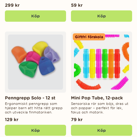
299 kr
59 kr
Köp
Köp
Giftfri förskola
Penngrepp Solo - 12 st
Mini Pop Tube, 12-pack
Ergonomiskt penngrepp som
Sensoriska rör som böjs, dras ut
hjälper barn att hitta rätt grepp
och poppar – perfekt för lek,
och utveckla finmotoriken.
fokus och motorik.
129 kr
79 kr
Köp
Köp