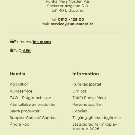
Funka Mera Norden AB
Sockerbruksgatan 3 D
531 40 Lidköping
Tel:
0510 - 129 00
Mail:
service@funkamera.se
Ex moms
/
Ink moms
EUR
/
SEK
Handla
Information
Köpvillkor
Kunskapsportal
Kundservice
Om oss
FAQ - Frågor och svar
Träffa Funka Mera
Återkallelse av produkter
Personuppgifter
Säkra produkter
Cookies
Supplier Code of Conduct
Tillgänglighetsredogörelse
Ångra köp
Statsbidrag för inköp av
litteratur 2026