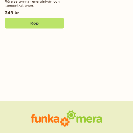
Rörelse gynnar energinivån och
koncentrationen.
349 kr
Köp