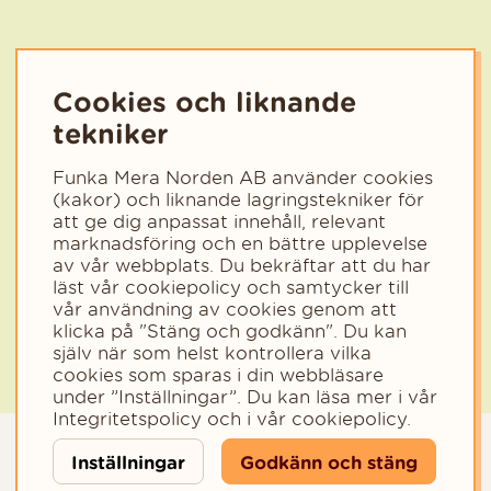
Nyhetsbrev
Cookies och liknande
Få tips, inspiration och nyheter från Funka Mera.
tekniker
Välj det område som passar dig bäst så anpassar vi innehållet
efter dig.
Funka Mera Norden AB använder cookies
Välj kategori för nyhetsbrev
Privat
Företag
(kakor) och liknande lagringstekniker för
att ge dig anpassat innehåll, relevant
Välj den kategori som bäst beskriver din verksamhet för att få rele
marknadsföring och en bättre upplevelse
av vår webbplats. Du bekräftar att du har
läst vår cookiepolicy och samtycker till
vår användning av cookies genom att
klicka på "Stäng och godkänn". Du kan
själv när som helst kontrollera vilka
cookies som sparas i din webbläsare
under ”Inställningar”. Du kan läsa mer i vår
Integritetspolicy
och i vår
cookiepolicy
.
Inställningar
Godkänn och stäng