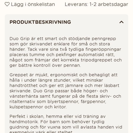
Lägg i önskelistan
Leverans:
1-2 arbetsdagar
Produktinformation
PRODUKTBESKRIVNING
Duo Grip är ett smart och stödjande penngrepp
som gör skrivandet enklare för små och stora
händer. Tack vare sina två tydliga fingeröppningar
placeras tumme och pekfinger automatiskt rätt,
något som främjar det korrekta tripodgreppet och
ger bättre kontroll över pennan.
Greppet är mjukt, ergonomiskt och behagligt att
hålla i under längre stunder, vilket minskar
handtrötthet och ger ett jämnare och mer läsbart
skrivande. Duo Grip passar både höger- och
vänsterhänta samt fungerar på de flesta skriv- och
ritalternativ som blyertspennor, färgpennor,
kulspetspennor och kritor.
Perfekt i skolan, hemma eller vid träning av
handmotorik. För barn som behöver tydlig
guidning och för vuxna som vill avlasta handen vid
exempelvis värk eller stelhet.