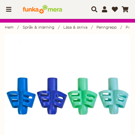
Hem
Språk & inlärning
Läsa & skriva
Penngrepp
Penn
Produktbilder