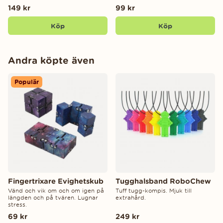
149 kr
99 kr
Köp
Köp
Andra köpte även
Populär
Fingertrixare Evighetskub
Tugghalsband RoboChew
Vänd och vik om och om igen på
Tuff tugg-kompis. Mjuk till
längden och på tvären. Lugnar
extrahård.
stress.
69 kr
249 kr