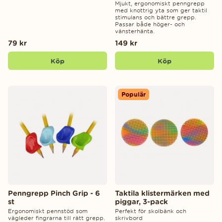
Mjukt, ergonomiskt penngrepp
med knottrig yta som ger taktil
stimulans och bättre grepp.
Passar både höger- och
vänsterhänta.
79 kr
149 kr
Köp
Köp
Populär
Penngrepp Pinch Grip - 6
Taktila klistermärken med
st
piggar, 3-pack
Ergonomiskt pennstöd som
Perfekt för skolbänk och
vägleder fingrarna till rätt grepp.
skrivbord