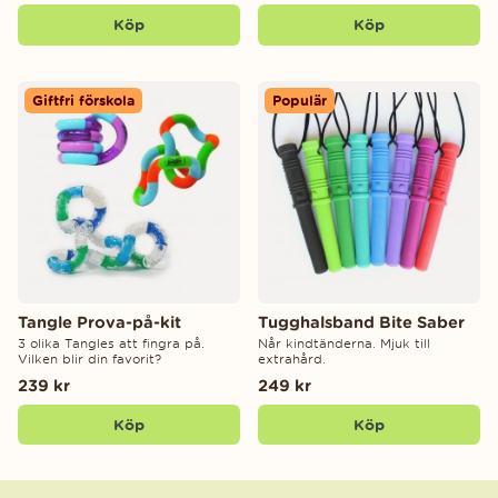
Köp
Köp
Giftfri förskola
Populär
Tangle Prova-på-kit
Tugghalsband Bite Saber
3 olika Tangles att fingra på.
Når kindtänderna. Mjuk till
Vilken blir din favorit?
extrahård.
239 kr
249 kr
Köp
Köp