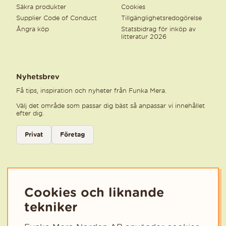
Säkra produkter
Cookies
Supplier Code of Conduct
Tillgänglighetsredogörelse
Ångra köp
Statsbidrag för inköp av
litteratur 2026
Nyhetsbrev
Få tips, inspiration och nyheter från Funka Mera.
Välj det område som passar dig bäst så anpassar vi innehållet
efter dig.
Välj kategori för nyhetsbrev
Privat
Företag
Välj den kategori som bäst beskriver din verksamhet för att få rele
Cookies och liknande
tekniker