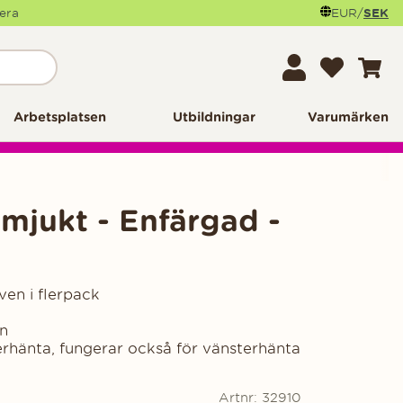
mera
EUR
/
SEK
Arbetsplatsen
Utbildningar
Varumärken
mjukt - Enfärgad -
n i flerpack
an
erhänta, fungerar också för vänsterhänta
Artnr:
32910