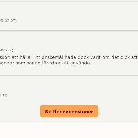
 5
23-02-27)
 5
-04-22)
skön att hålla. Ett önskemål hade dock varit om det gick att
pennor som sonen föredrar att använda.
 5
0-13)
Se fler recensioner