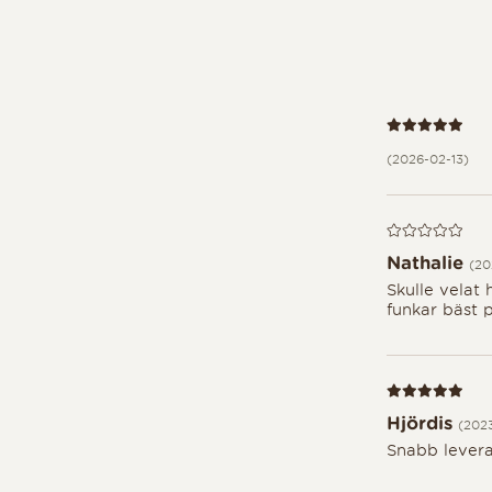
Recension 5 av
(2026-02-13)
Recension 0 av
Nathalie
(20
Skulle velat 
funkar bäst 
Recension 5 av
Hjördis
(202
Snabb levera