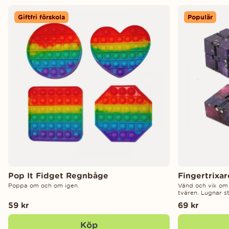
Giftfri förskola
Populär
Pop It Fidget Regnbåge
Fingertrixa
Poppa om och om igen.
Vänd och vik om
tvären. Lugnar st
59 kr
69 kr
Köp