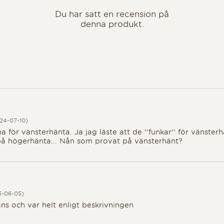
Du har satt en recension på
denna produkt.
 5
 5
24-07-10)
ha för vänsterhänta. Ja jag läste att de ''funkar'' för vänster
på högerhänta... Nån som provat på vänsterhänt?
 5
3-06-05)
ns och var helt enligt beskrivningen