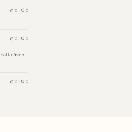
0
|
0
0
|
0
 sätta även
0
|
0