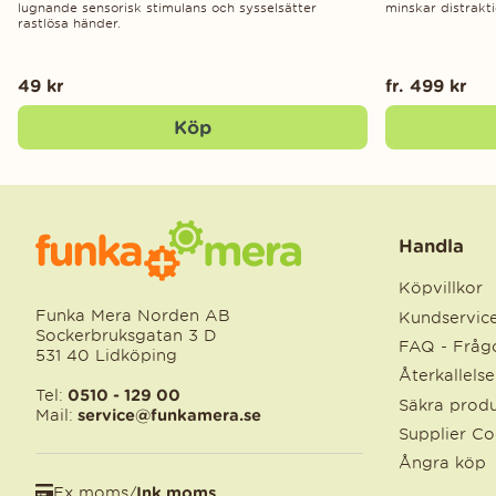
lugnande sensorisk stimulans och sysselsätter
minskar distrakti
rastlösa händer.
49 kr
fr. 499 kr
Köp
Handla
Köpvillkor
Funka Mera Norden AB
Kundservic
Sockerbruksgatan 3 D
FAQ - Frågo
531 40 Lidköping
Återkallels
Tel:
0510 - 129 00
Säkra produ
Mail:
service@funkamera.se
Supplier C
Ångra köp
Ex moms
/
Ink moms