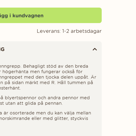
ägg i kundvagnen
Leverans:
1-2 arbetsdagar
NG
enngrepp. Behagligt stöd av den breda
ör högerhänta men fungerar också för
nngreppet med den tjocka delen uppåt. Är
en på sidan märkt med R. Håll tummen på
sterhänt.
på blyertspennor och andra pennor med
fast utan att glida på pennan.
na är osorterade men du kan välja mellan
orskimrande eller med glitter, styckvis