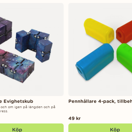
re Evighetskub
Pennhållare 4-pack, tillbe
 och om igen på längden och på
ress.
49 kr
Köp
Köp