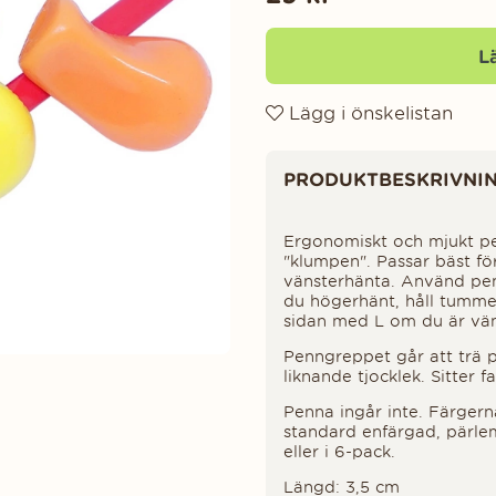
L
Lägg i önskelistan
Produktinformation
PRODUKTBESKRIVNI
Ergonomiskt och mjukt p
"klumpen". Passar bäst f
vänsterhänta. Använd pe
du högerhänt, håll tumm
sidan med L om du är vän
Penngreppet går att trä 
liknande tjocklek. Sitter 
Penna ingår inte. Färger
standard enfärgad, pärlem
eller i 6-pack.
Längd: 3,5 cm