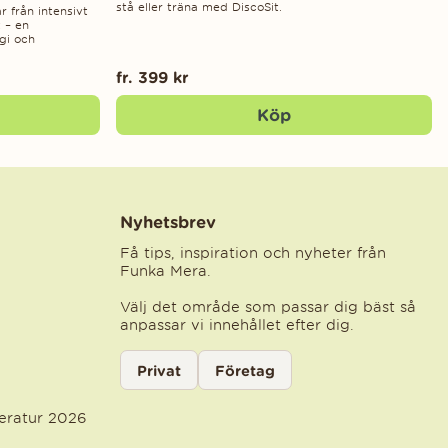
stå eller träna med DiscoSit.
r från intensivt
t – en
gi och
fr. 399 kr
Köp
Nyhetsbrev
Få tips, inspiration och nyheter från
Funka Mera.
Välj det område som passar dig bäst så
anpassar vi innehållet efter dig.
Välj kategori för nyhetsbrev
Privat
Företag
Välj den kategori som bäst beskriver din ve
teratur 2026