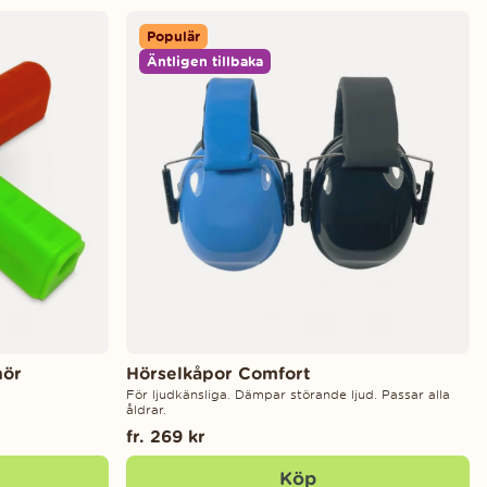
Populär
Äntligen tillbaka
hör
Hörselkåpor Comfort
För ljudkänsliga. Dämpar störande ljud. Passar alla
åldrar.
fr. 269 kr
Köp