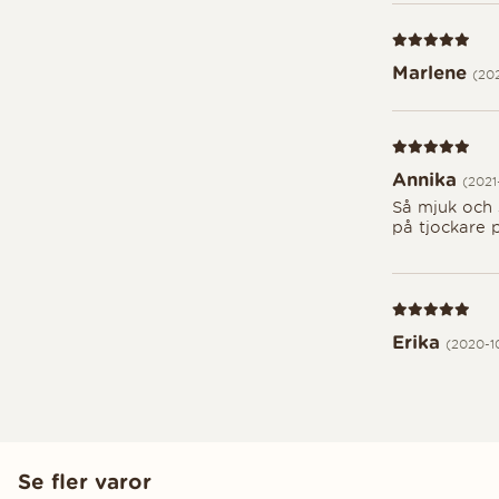
Recension 5 av
Marlene
(20
Recension 5 av
Annika
(2021
Så mjuk och 
på tjockare 
Recension 5 av
Erika
(2020-1
Se fler varor