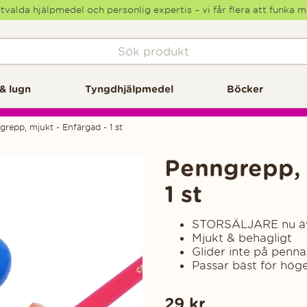
tvalda hjälpmedel och personlig expertis – vi får flera att funka 
& lugn
Tyngdhjälpmedel
Böcker
repp, mjukt - Enfärgad - 1 st
Penngrepp, 
1 st
STORSÄLJARE nu äve
Mjukt & behagligt
Glider inte på penn
Passar bäst för hög
29
kr