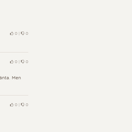
0
|
0
0
|
0
hänta. Men
0
|
0