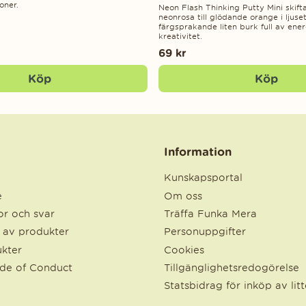
oner.
Neon Flash Thinking Putty Mini skifta
neonrosa till glödande orange i ljuse
färgsprakande liten burk full av ener
kreativitet.
69 kr
Köp
Köp
Information
Kunskapsportal
e
Om oss
r och svar
Träffa Funka Mera
e av produkter
Personuppgifter
kter
Cookies
ode of Conduct
Tillgänglighetsredogörelse
Statsbidrag för inköp av lit