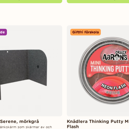
nde
Giftfri förskola
Serene, mörkgrå
Knådlera Thinking Putty M
Flash
änkskärm som skärmar av och