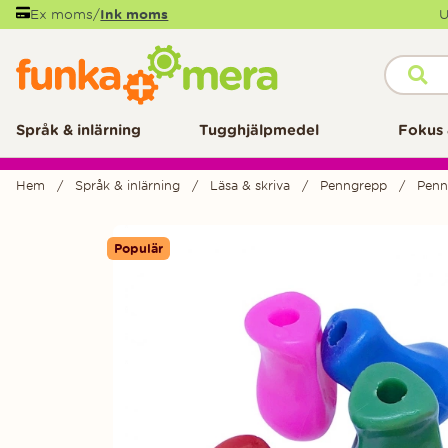
Ex moms
/
Ink moms
U
Språk & inlärning
Tugghjälpmedel
Fokus 
Hem
Språk & inlärning
Läsa & skriva
Penngrepp
Penng
Produktbilder
Populär