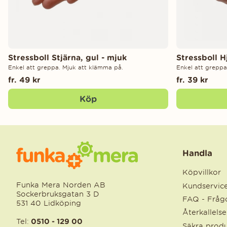
Stressboll Stjärna, gul - mjuk
Stressboll H
Enkel att greppa. Mjuk att klämma på.
Enkel att greppa
fr. 49 kr
fr. 39 kr
Köp
Handla
Köpvillkor
Funka Mera Norden AB
Kundservic
Sockerbruksgatan 3 D
FAQ - Frågo
531 40 Lidköping
Återkallels
Tel:
0510 - 129 00
Säkra produ