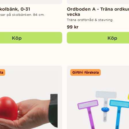
skolbänk, 0-31
Ordboden A - Träna ordku
vecka
assar på skolbänken. 84 cm.
Träna ordförråd & stavning.
99 kr
Köp
Köp
la
Giftfri förskola