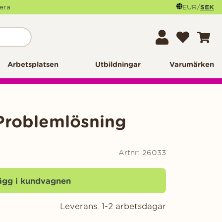
mera
EUR
/
SEK
Arbetsplatsen
Utbildningar
Varumärken
Problemlösning
Artnr:
26033
ägg i kundvagnen
Leverans:
1-2 arbetsdagar