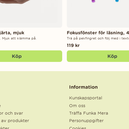
järta, mjuk
Fokusfönster för läsning, 
. Mjuk att klämma på.
Trä på pekfingret och följ med i text
119 kr
Köp
Köp
Information
Kunskapsportal
e
Om oss
r och svar
Träffa Funka Mera
e av produkter
Personuppgifter
kter
Cookies