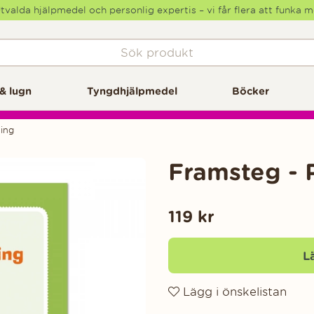
tvalda hjälpmedel och personlig expertis – vi får flera att funka 
& lugn
Tyngdhjälpmedel
Böcker
ning
Framsteg - 
119
kr
L
Lägg i önskelistan