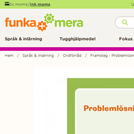
Ex moms
/
Ink moms
U
Språk & inlärning
Tugghjälpmedel
Fokus 
Hem
Språk & inlärning
Ordförråd
Framsteg - Problemlös
Produktbilder