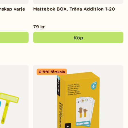
nskap varje
Mattebok BOX, Träna Addition 1-20
79 kr
Köp
Giftfri förskola