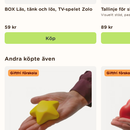
BOX Läs, tänk och lös, TV-spelet Zolo
Tallinje för 
Visuellt stöd, p
59 kr
89 kr
Köp
Andra köpte även
Giftfri förskola
Giftfri försko