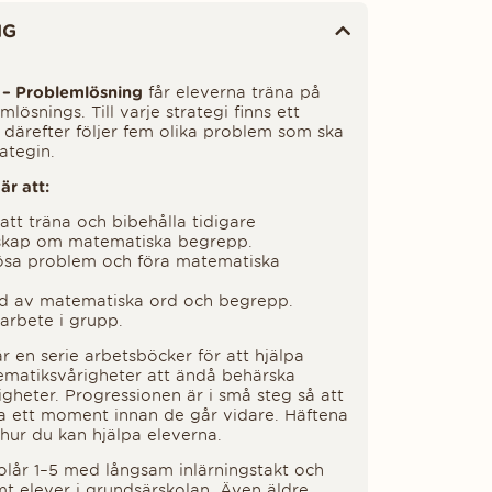
NG
 – Problemlösning
får eleverna träna på
mlösnings. Till varje strategi finns ett
ärefter följer fem olika problem som ska
ategin.
är att:
att träna och bibehålla tidigare
nskap om matematiska begrepp.
ösa problem och föra matematiska
åd av matematiska ord och begrepp.
rbete i grupp.
r en serie arbetsböcker för att hjälpa
ematiksvårigheter att ändå behärska
heter. Progressionen är i små steg så att
ta ett moment innan de går vidare. Häftena
 hur du kan hjälpa eleverna.
olår 1–5 med långsam inlärningstakt och
mt elever i grundsärskolan. Även äldre