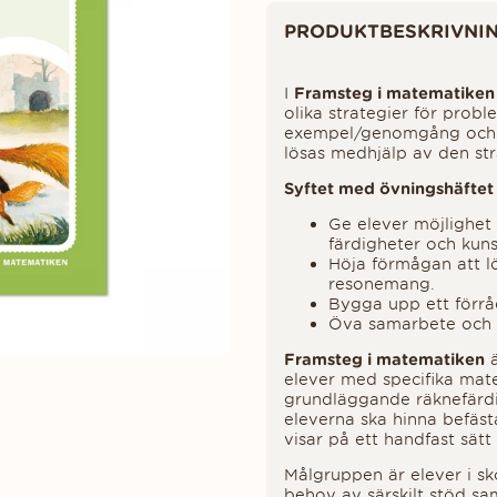
Produktinformation
PRODUKTBESKRIVNI
I
Framsteg i matematiken
olika strategier för proble
exempel/genomgång och d
lösas medhjälp av den str
Syftet med övningshäftet 
Ge elever möjlighet 
färdigheter och ku
Höja förmågan att l
resonemang.
Bygga upp ett förr
Öva samarbete och a
Framsteg i matematiken
ä
elever med specifika mat
grundläggande räknefärdig
eleverna ska hinna befäs
visar på ett handfast sätt
Målgruppen är elever i sk
behov av särskilt stöd sa