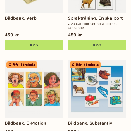
Bildbank, Verb
Språkträning, En ska bort
Öva kategorisering & logiskt
tänkande.
459 kr
459 kr
Köp
Köp
Giftfri förskola
Giftfri förskola
Bildbank, E-Motion
Bildbank, Substantiv