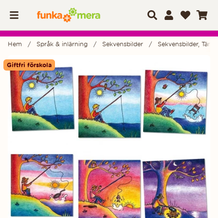
Hem
Språk & inlärning
Sekvensbilder
Sekvensbilder, Tänka
Produktbilder
Giftfri förskola