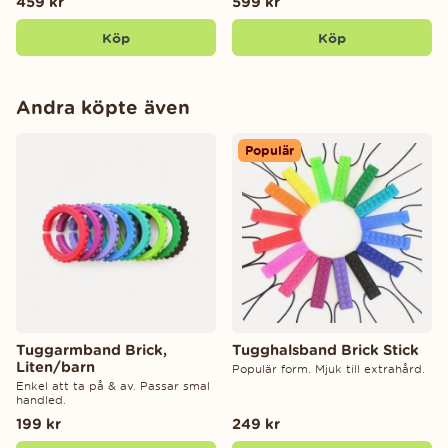
459 kr
599 kr
Köp
Köp
Andra köpte även
Populär
Tuggarmband Brick,
Tugghalsband Brick Stick
Liten/barn
Populär form. Mjuk till extrahård.
Enkel att ta på & av. Passar smal
handled.
199 kr
249 kr