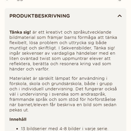
Produktinformation
PRODUKTBESKRIVNING
Tänka sig!
är ett kreativt och språkutvecklande
bildmaterial som främjar barns förmåga att tänka
flexibelt, lösa problem och uttrycka sig både
muntligt och skriftligt. I Sekvensbilder, Tänka sig!
ingår sekvenser av vardagliga händelser med en
liten oväntad twist som uppmuntrar elever att
reflektera, berätta och resonera kring vad som
händer och varför.
Materialet är särskilt lämpat för användning i
förskola, skola och grundsärskola, både i grupp
och i individuell undervisning. Det fungerar också
väl i undervisning i svenska som andraspråk,
främmande språk och som stöd för hörförståelse
när barnet/eleven får beskriva en bild som sedan
pekas ut.
Innehåll
13 bildserier med 4-8 bilder i varje serie.