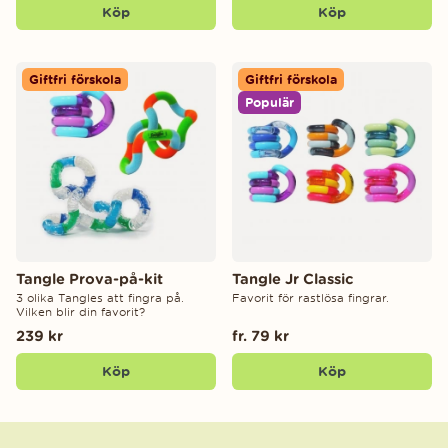
Köp
Köp
Giftfri förskola
Giftfri förskola
Populär
Tangle Prova-på-kit
Tangle Jr Classic
3 olika Tangles att fingra på.
Favorit för rastlösa fingrar.
Vilken blir din favorit?
239 kr
fr. 79 kr
Köp
Köp