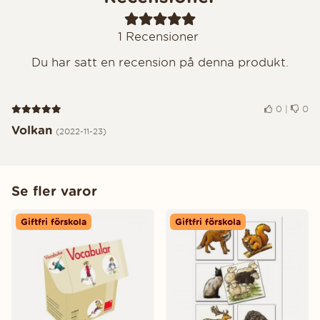
1
Recensioner
Du har satt en recension på denna produkt.
Recension 5 av 5
0
|
0
Volkan
(2022-11-23)
Se fler varor
Giftfri förskola
Giftfri förskola