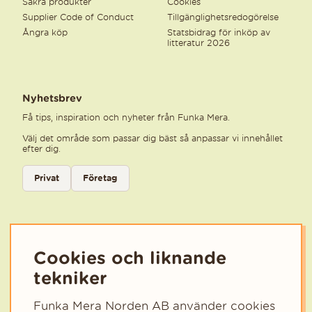
Säkra produkter
Cookies
Supplier Code of Conduct
Tillgänglighetsredogörelse
Ångra köp
Statsbidrag för inköp av
litteratur 2026
Nyhetsbrev
Få tips, inspiration och nyheter från Funka Mera.
Välj det område som passar dig bäst så anpassar vi innehållet
efter dig.
Välj kategori för nyhetsbrev
Privat
Företag
Välj den kategori som bäst beskriver din verksamhet för att få rele
Cookies och liknande
tekniker
Funka Mera Norden AB använder cookies