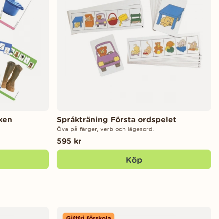
ken
Språkträning Första ordspelet
Öva på färger, verb och lägesord.
595 kr
Köp
Giftfri förskola