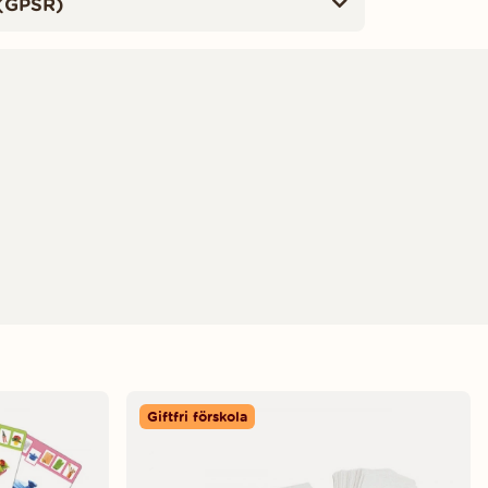
(GPSR)
Giftfri förskola