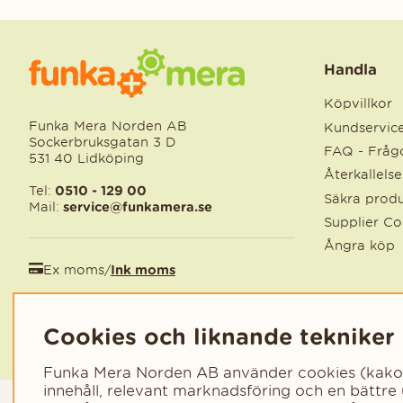
Handla
Köpvillkor
Funka Mera Norden AB
Kundservic
Sockerbruksgatan 3 D
FAQ - Frågo
531 40 Lidköping
Återkallels
Tel:
0510 - 129 00
Säkra produ
Mail:
service@funkamera.se
Supplier C
Ångra köp
Ex moms
/
Ink moms
EUR
/
SEK
Cookies och liknande tekniker
Funka Mera Norden AB använder cookies (kakor) 
innehåll, relevant marknadsföring och en bättre