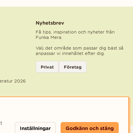
Nyhetsbrev
Få tips, inspiration och nyheter från
Funka Mera.
Välj det område som passar dig bäst så
anpassar vi innehållet efter dig.
Välj kategori för nyhetsbrev
Privat
Företag
Välj den kategori som bäst beskriver din ve
teratur 2026
t
Inställningar
Godkänn och stäng