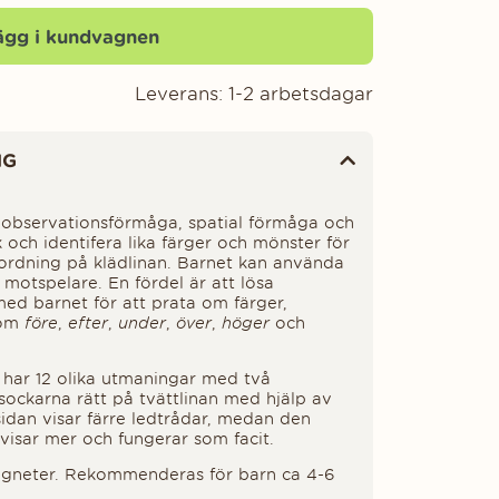
ägg i kundvagnen
Leverans:
1-2 arbetsdagar
NG
 observationsförmåga, spatial förmåga och
 och identifera lika färger och mönster för
 ordning på klädlinan. Barnet kan använda
motspelare. En fördel är att lösa
ed barnet för att prata om färger,
som
före
,
efter
,
under
,
över
,
höger
och
har 12 olika utmaningar med två
 sockarna rätt på tvättlinan med hjälp av
sidan visar färre ledtrådar, medan den
 visar mer och fungerar som facit.
magneter. Rekommenderas för barn ca 4-6