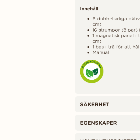
Innehåll
6 dubbelsidiga aktivi
cm).
16 strumpor (8 par) 
1 magnetisk panel i t
cm)
1 bas i trä för att h
Manual
SÄKERHET
EGENSKAPER