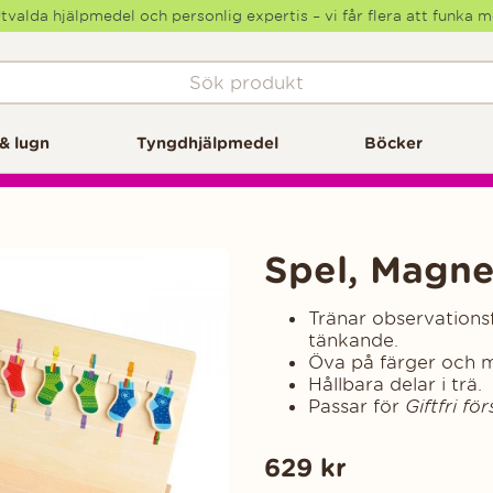
tvalda hjälpmedel och personlig expertis – vi får flera att funka 
& lugn
Tyngdhjälpmedel
Böcker
Spel, Magne
Tränar observations
tänkande.
Öva på färger och m
Hållbara delar i trä.
Passar för
Giftfri fö
629
kr