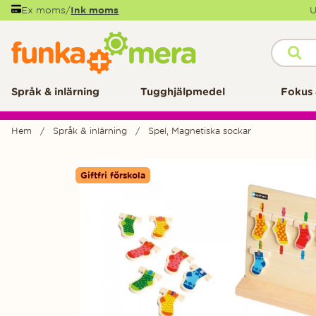
Ex moms
/
Ink moms
U
Språk & inlärning
Tugghjälpmedel
Fokus 
Hem
Språk & inlärning
Spel, Magnetiska sockar
Produktbilder
Giftfri förskola