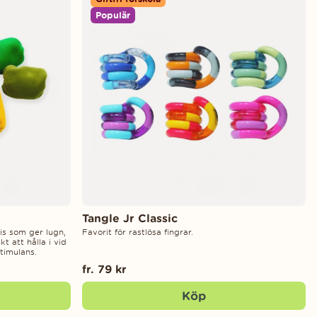
Populär
Tangle Jr Classic
is som ger lugn,
Favorit för rastlösa fingrar.
t att hålla i vid
stimulans.
fr. 79 kr
Köp