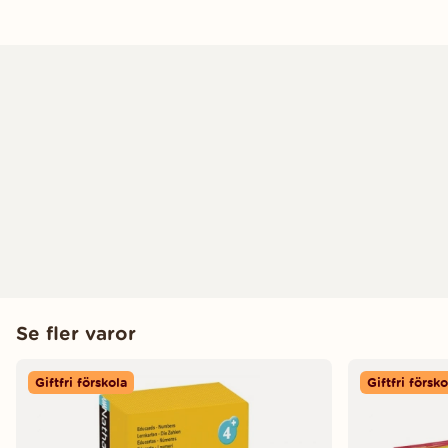
Se fler varor
Giftfri förskola
Giftfri försko