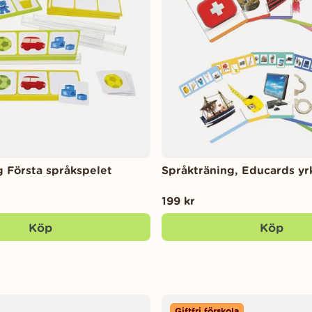
g Första språkspelet
Språkträning, Educards yr
199 kr
Köp
Köp
Giftfri förskola