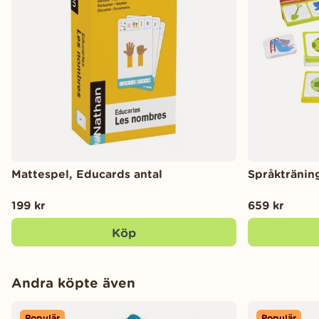
Mattespel, Educards antal
Språktränin
199 kr
659 kr
Köp
Andra köpte även
Populär
Populär