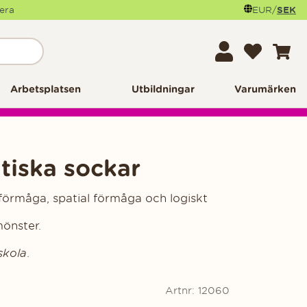
mera
EUR
/
SEK
Arbetsplatsen
Utbildningar
Varumärken
tiska sockar
förmåga, spatial förmåga och logiskt
önster.
rskola
.
Artnr:
12060