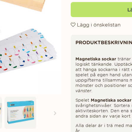
L
Lägg i önskelistan
Produktinformation
PRODUKTBESKRIVNI
Magnetiska sockar
tränar
logiskt tänkande. Upptäck
att hänga sockarna i rätt
spelet på egen hand utan 
uppgifterna tillsammans m
mönster och positioner 
vänster
.
Spelet
Magnetiska sockar
svårighetsnivåer. Sortera
aktiviteskorten. Den ena 
andra sidan av varje kort
Alla delar är i trä med 
år.