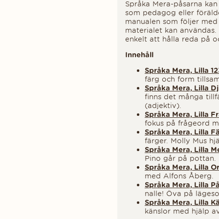
Språka Mera­-påsarna kan
som pedagog eller förälde
manualen som följer med v
materialet kan användas. 
enkelt att hålla reda på 
Innehåll
Språka Mera, Lilla 1
färg och form tills
Språka Mera, Lilla 
finns det många till
(adjektiv).
Språka Mera, Lilla 
fokus på frågeord 
Språka Mera, Lilla 
färger. Molly Mus hjä
Språka Mera, Lilla 
Pino går på pottan
Språka Mera, Lilla 
med Alfons Åberg.
Språka Mera, Lilla 
nalle! Öva på läge
Språka Mera, Lilla K
känslor med hjälp 