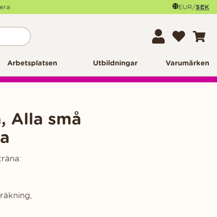
mera
EUR
/
SEK
Arbetsplatsen
Utbildningar
Varumärken
, Alla små
na
träna:
räkning,