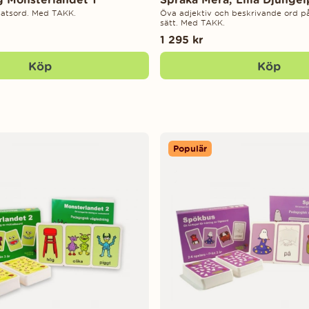
satsord. Med TAKK.
Öva adjektiv och beskrivande ord på 
sätt. Med TAKK.
1 295 kr
Köp
Köp
Populär