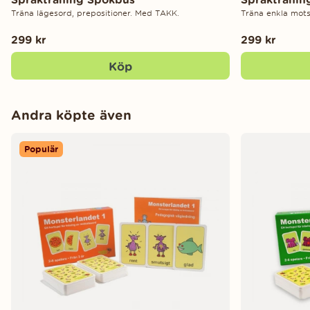
Träna lägesord, prepositioner. Med TAKK.
Träna enkla mot
299 kr
299 kr
Köp
Andra köpte även
Populär