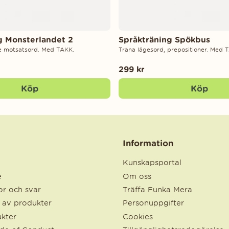
g Monsterlandet 2
Språkträning Spökbus
re motsatsord. Med TAKK.
Träna lägesord, prepositioner. Med 
299 kr
Köp
Köp
Information
Kunskapsportal
e
Om oss
r och svar
Träffa Funka Mera
e av produkter
Personuppgifter
kter
Cookies