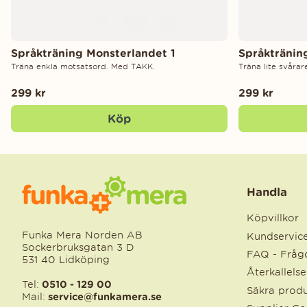
Språkträning Monsterlandet 1
Språktränin
Träna enkla motsatsord. Med TAKK.
Träna lite svåra
299 kr
299 kr
Köp
Handla
Köpvillkor
Funka Mera Norden AB
Kundservic
Sockerbruksgatan 3 D
FAQ - Frågo
531 40 Lidköping
Återkallels
Tel:
0510 - 129 00
Säkra produ
Mail:
service@funkamera.se