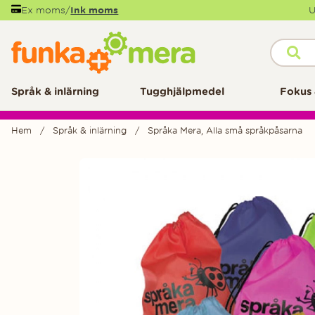
Ex moms
/
Ink moms
U
Språk & inlärning
Tugghjälpmedel
Fokus 
Hem
Språk & inlärning
Språka Mera, Alla små språkpåsarna
Produktbilder