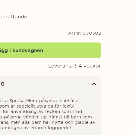
erättande.
Artnr:
600302
ägg i kundvagnen
Leverans:
3-4 veckor
NG
 åtta Språka Mera­-påsarna innehåller
som är speciellt utvalda för lekfull
er för användning av tecken som stöd
-­påsarna vänder sig främst till barn som
ans, men alla barn har nytta och glädje av
 framtagna av erfarna logopeder.