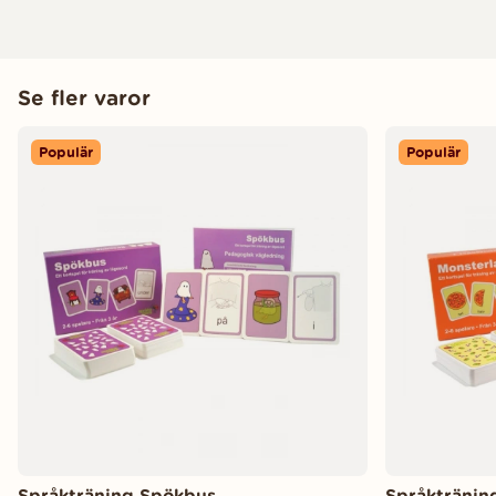
Se fler varor
Populär
Populär
Språkträning Spökbus
Språktränin