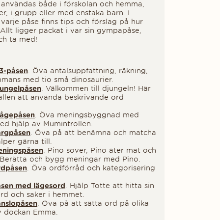
 användas både i förskolan och hemma,
r, i grupp eller med enstaka barn. I
arje påse finns tips och förslag på hur
Allt ligger packat i var sin gympapåse,
och ta med!
23-påsen
. Öva antalsuppfattning, räkning,
ammans med tio små dinosaurier.
Djungelpåsen
. Välkommen till djungeln! Här
fällen att använda beskrivande ord
Frågepåsen
. Öva meningsbyggnad med
med hjälp av Mumintrollen.
Färgpåsen
. Öva på att benämna och matcha
lper gärna till.
Meningspåsen
. Pino sover, Pino äter mat och
. Berätta och bygg meningar med Pino.
Ordpåsen
. Öva ordförråd och kategorisering
Påsen med lägesord
. Hjälp Totte att hitta sin
sord och saker i hemmet.
änslopåsen
. Ö
va på att sätta ord på olika
av dockan Emma.