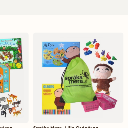
lpåsen
Språka Mera, Lilla Ordpåsen