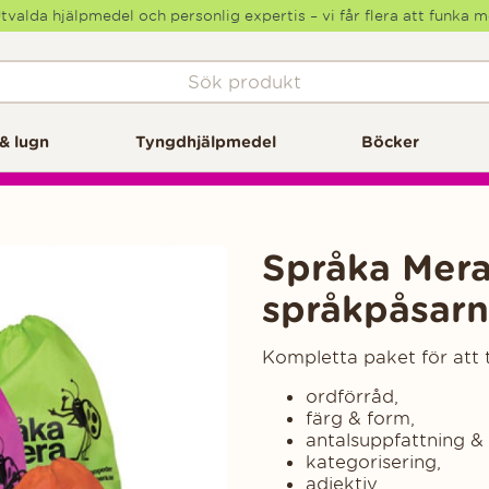
tvalda hjälpmedel och personlig expertis – vi får flera att funka 
& lugn
Tyngdhjälpmedel
Böcker
Språka Mera
språkpåsar
Kompletta paket för att 
ordförråd,
färg & form,
antalsuppfattning & 
kategorisering,
adjektiv,