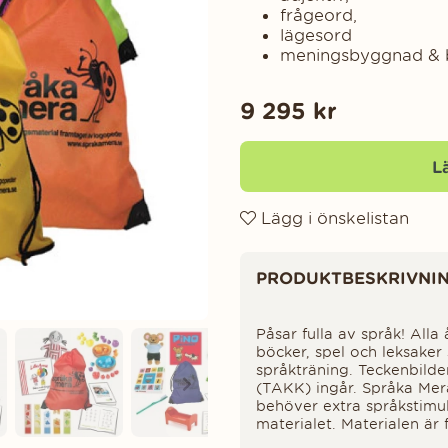
frågeord,
lägesord
meningsbyggnad & b
9 295
kr
L
Lägg i önskelistan
Produktinformation
PRODUKTBESKRIVNI
Påsar fulla av språk! Alla
böcker, spel och leksaker 
språkträning. Teckenbild
(TAKK) ingår. Språka Mera
behöver extra språkstimul
materialet. Materialen är