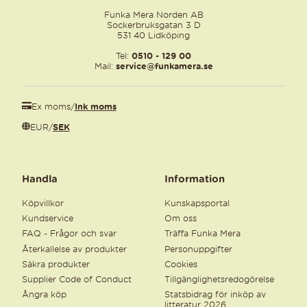
Funka Mera Norden AB
Sockerbruksgatan 3 D
531 40 Lidköping
Tel:
0510 - 129 00
Mail:
service@funkamera.se
Ex moms
/
Ink moms
EUR
/
SEK
Handla
Information
Köpvillkor
Kunskapsportal
Kundservice
Om oss
FAQ - Frågor och svar
Träffa Funka Mera
Återkallelse av produkter
Personuppgifter
Säkra produkter
Cookies
Supplier Code of Conduct
Tillgänglighetsredogörelse
Ångra köp
Statsbidrag för inköp av
litteratur 2026