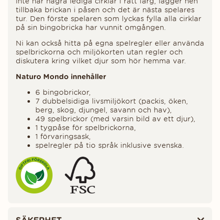
inte har några lediga cirklar i rätt färg, lägger hen
tillbaka brickan i påsen och det är nästa spelares
tur. Den förste spelaren som lyckas fylla alla cirklar
på sin bingobricka har vunnit omgången.
Ni kan också hitta på egna spelregler eller använda
spelbrickorna och miljökorten utan regler och
diskutera kring vilket djur som hör hemma var.
Naturo Mondo innehåller
6 bingobrickor,
7 dubbelsidiga livsmiljökort (packis, öken,
berg, skog, djungel, savann och hav),
49 spelbrickor (med varsin bild av ett djur),
1 tygpåse för spelbrickorna,
1 förvaringsask,
spelregler på tio språk inklusive svenska.
SÄKERHET