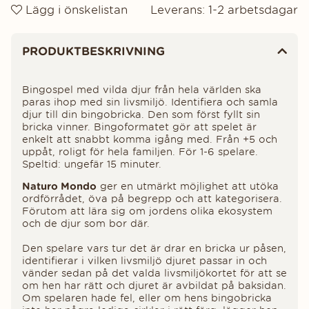
Lägg i önskelistan
Leverans:
1-2 arbetsdagar
Produktinformation
PRODUKTBESKRIVNING
Bingospel med vilda djur från hela världen ska
paras ihop med sin livsmiljö. Identifiera och samla
djur till din bingobricka. Den som först fyllt sin
bricka vinner. Bingoformatet gör att spelet är
enkelt att snabbt komma igång med. Från +5 och
uppåt, roligt för hela familjen. För 1-6 spelare.
Speltid: ungefär 15 minuter.
Naturo Mondo
ger en utmärkt möjlighet att utöka
ordförrådet, öva på begrepp och att kategorisera.
Förutom att lära sig om jordens olika ekosystem
och de djur som bor där.
Den spelare vars tur det är drar en bricka ur påsen,
identifierar i vilken livsmiljö djuret passar in och
vänder sedan på det valda livsmiljökortet för att se
om hen har rätt och djuret är avbildat på baksidan.
Om spelaren hade fel, eller om hens bingobricka