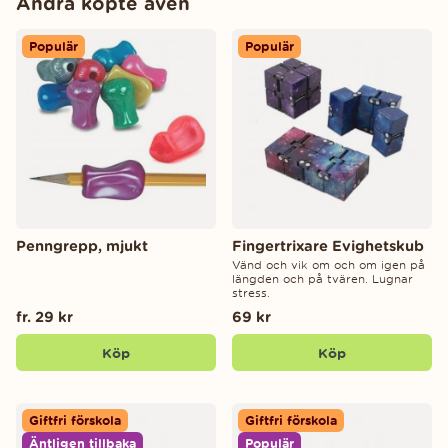
Andra köpte även
Populär
Populär
Penngrepp, mjukt
Fingertrixare Evighetskub
Vänd och vik om och om igen på
längden och på tvären. Lugnar
stress.
fr. 29 kr
69 kr
Köp
Köp
Giftfri förskola
Giftfri förskola
Äntligen tillbaka
Populär