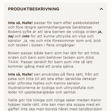
Produktinformation
PRODUKTBESKRIVNING
Inte så, Nalle!
passar för barn efter pekbokstadiet
och före längre sammanhängande berättelser.
Bokens syfte är att lära barnen de viktiga orden
ja,
nej
och
inte
för att kunna uttrycka sin vilja och
känslor. Ja, nej och inte förekommer som ord, bild
och tecken i boken i flera omgångar
Boken passar både barn som har lätt för att hitta
orden och barn som behöver tecken som stöd,
TAKK. Passar särskilt för barn som inte så lätt
kommer igång med att prata själva.
Inte så, Nalle!
kan användas på flera sätt, från att
peka och titta till att leta efter särskilda detaljer
eller utforska Nalles och Kanins känslor.
Illustrationerna är tydliga och uttrycksfulla och
leder till upptäckarglädje och samtal.
Nalle gör lite tokiga och roliga saker medan Kanin
hjälper Nalle rätt. Inte kan man äta soppa med en
gaffel! Inte ska man borsta håret med tandborsten!