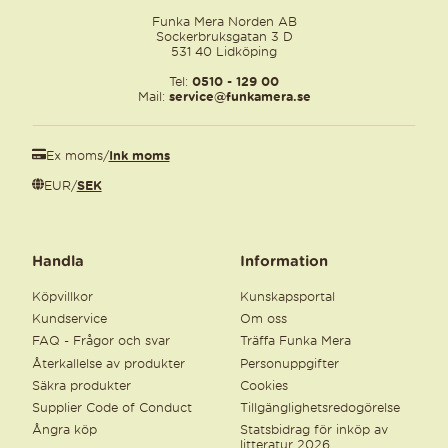
Funka Mera Norden AB
Sockerbruksgatan 3 D
531 40 Lidköping
Tel:
0510 - 129 00
Mail:
service@funkamera.se
Ex moms
/
Ink moms
EUR
/
SEK
Handla
Information
Köpvillkor
Kunskapsportal
Kundservice
Om oss
FAQ - Frågor och svar
Träffa Funka Mera
Återkallelse av produkter
Personuppgifter
Säkra produkter
Cookies
Supplier Code of Conduct
Tillgänglighetsredogörelse
Ångra köp
Statsbidrag för inköp av
litteratur 2026