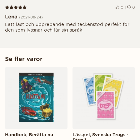
Recension 5 av 5
0
|
0
Lena
(2021-06-24)
Lätt läst och upprepande med teckenstöd perfekt för
den som lyssnar och lär sig språk
Se fler varor
Handbok, Berätta nu
Lässpel, Svenska Trugs -
Steg 1