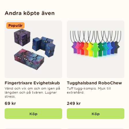
Andra köpte även
Populär
Fingertrixare Evighetskub
Tugghalsband RoboChew
Vänd och vik om och om igen på
Tuff tugg-kompis. Mjuk till
längden och på tvären. Lugnar
extrahård.
stress.
69 kr
249 kr
Köp
Köp