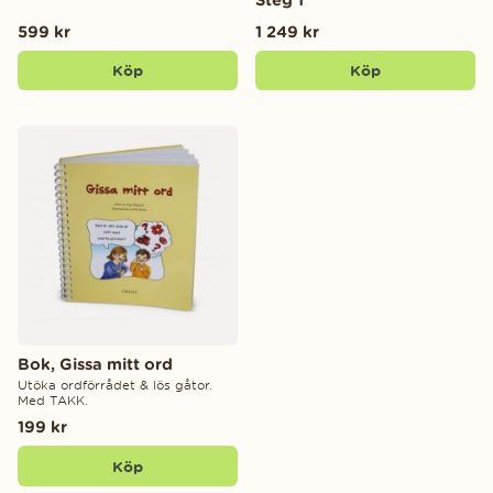
599 kr
1 249 kr
Köp
Köp
Bok, Gissa mitt ord
Utöka ordförrådet & lös gåtor.
Med TAKK.
199 kr
Köp