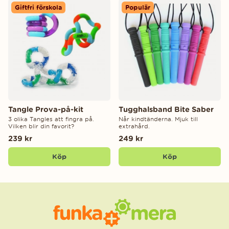
Giftfri förskola
Populär
Tangle Prova-på-kit
Tugghalsband Bite Saber
3 olika Tangles att fingra på.
Når kindtänderna. Mjuk till
Vilken blir din favorit?
extrahård.
239 kr
249 kr
Köp
Köp