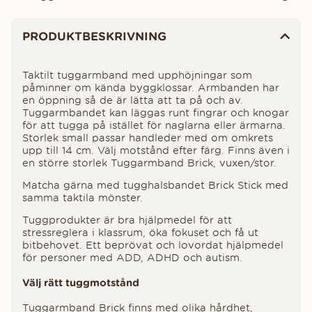
Produktinformation
PRODUKTBESKRIVNING
Taktilt tuggarmband med upphöjningar som
påminner om kända byggklossar. Armbanden har
en öppning så de är lätta att ta på och av.
Tuggarmbandet kan läggas runt fingrar och knogar
för att tugga på istället för naglarna eller ärmarna.
Storlek small passar handleder med om omkrets
upp till 14 cm. Välj motstånd efter färg. Finns även i
en större storlek
Tuggarmband Brick, vuxen/stor
.
Matcha gärna med tugghalsbandet Brick Stick med
samma taktila mönster.
Tuggprodukter är bra hjälpmedel för att
stressreglera i klassrum, öka fokuset och få ut
bitbehovet. Ett beprövat och lovordat hjälpmedel
för personer med ADD, ADHD och autism.
Välj rätt tuggmotstånd
Tuggarmband Brick finns med olika hårdhet,