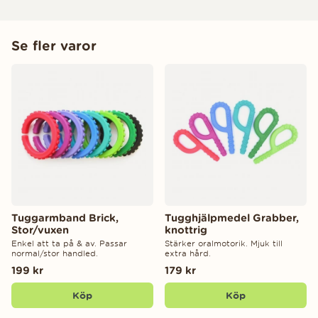
Se fler varor
Tuggarmband Brick,
Tugghjälpmedel Grabber,
Stor/vuxen
knottrig
Enkel att ta på & av. Passar
Stärker oralmotorik. Mjuk till
normal/stor handled.
extra hård.
199 kr
179 kr
Köp
Köp