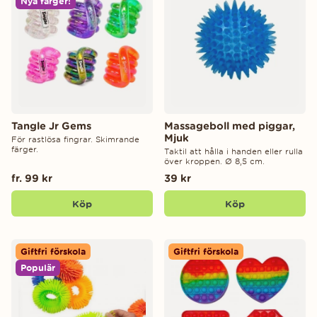
Nya färger!
Tangle Jr Gems
Massageboll med piggar,
Mjuk
För rastlösa fingrar. Skimrande
färger.
Taktil att hålla i handen eller rulla
över kroppen. Ø 8,5 cm.
fr. 99 kr
39 kr
Köp
Köp
Giftfri förskola
Giftfri förskola
Populär