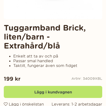
Tuggarmband Brick,
liten/barn -
Extrahård/blå
Enkelt att ta av och på
Passar smal handled
Taktilt, fungerar även som fidget
199
kr
Artnr:
34009XBL
Lägg i kundvagnen
Lägg i önskelistan
Leverans:
1-2 arbetsdagar