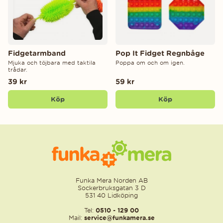
Fidgetarmband
Pop It Fidget Regnbåge
Mjuka och töjbara med taktila
Poppa om och om igen.
trådar.
39 kr
59 kr
Köp
Köp
Funka Mera Norden AB
Sockerbruksgatan 3 D
531 40 Lidköping
Tel:
0510 - 129 00
Mail:
service@funkamera.se