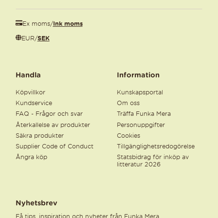
Ex moms
/
Ink moms
EUR
/
SEK
Handla
Information
Köpvillkor
Kunskapsportal
Kundservice
Om oss
FAQ - Frågor och svar
Träffa Funka Mera
Återkallelse av produkter
Personuppgifter
Säkra produkter
Cookies
Supplier Code of Conduct
Tillgänglighetsredogörelse
Ångra köp
Statsbidrag för inköp av
litteratur 2026
Nyhetsbrev
Få tips, inspiration och nyheter från Funka Mera.