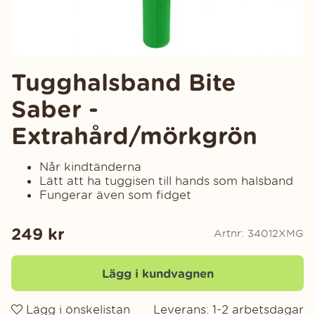
Tugghalsband Bite
Saber -
Extrahård/mörkgrön
Når kindtänderna
Lätt att ha tuggisen till hands som halsband
Fungerar även som fidget
249
kr
Artnr:
34012XMG
Lägg i kundvagnen
Lägg i önskelistan
Leverans:
1-2 arbetsdagar