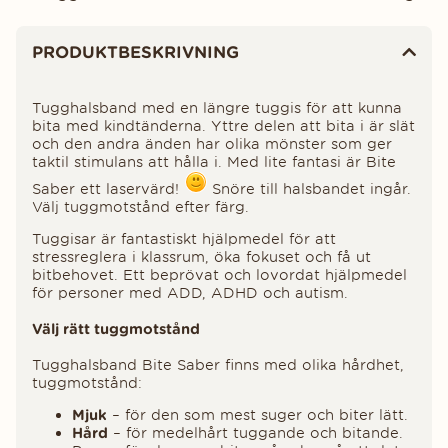
Produktinformation
PRODUKTBESKRIVNING
Tugghalsband med en längre tuggis för att kunna
bita med kindtänderna. Yttre delen att bita i är slät
och den andra änden har olika mönster som ger
taktil stimulans att hålla i. Med lite fantasi är Bite
Saber ett laservärd!
Snöre till halsbandet ingår.
Välj tuggmotstånd efter färg.
Tuggisar är fantastiskt hjälpmedel för att
stressreglera i klassrum, öka fokuset och få ut
bitbehovet. Ett beprövat och lovordat hjälpmedel
för personer med ADD, ADHD och autism.
Välj rätt tuggmotstånd
Tugghalsband Bite Saber finns med olika hårdhet,
tuggmotstånd:
Mjuk
– för den som mest suger och biter lätt.
Hård
– för medelhårt tuggande och bitande.