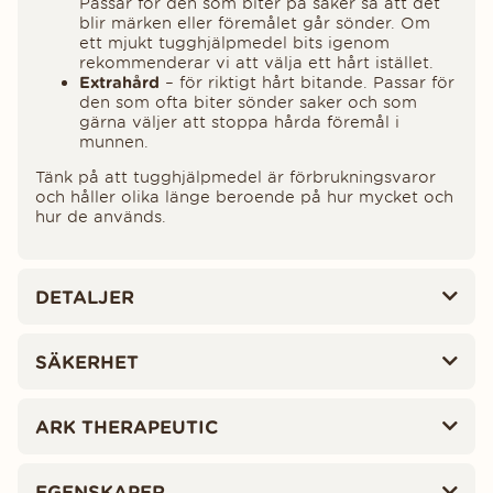
Passar för den som biter på saker så att det
blir märken eller föremålet går sönder. Om
ett mjukt tugghjälpmedel bits igenom
rekommenderar vi att välja ett hårt istället.
Extrahård
– för riktigt hårt bitande. Passar för
den som ofta biter sönder saker och som
gärna väljer att stoppa hårda föremål i
munnen.
Tänk på att tugghjälpmedel är förbrukningsvaror
och håller olika länge beroende på hur mycket och
hur de används.
DETALJER
SÄKERHET
ARK THERAPEUTIC
EGENSKAPER