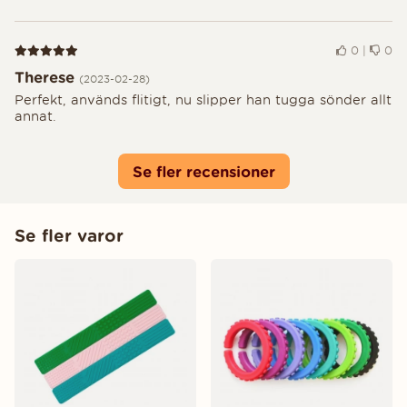
Recension 5 av 5
0
|
0
Therese
(2023-02-28)
Perfekt, används flitigt, nu slipper han tugga sönder allt
annat.
Se fler recensioner
Se fler varor