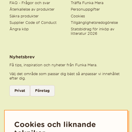
FAQ - Frågor och svar
Träffa Funka Mera
Återkallelse av produkter
Personuppgifter
Säkra produkter
Cookies
Supplier Code of Conduct
Tillgänglighetsredogörelse
Ångra köp
Statsbidrag för inköp av
litteratur 2026
Nyhetsbrev
Få tips, inspiration och nyheter från Funka Mera.
Välj det område som passar dig bäst så anpassar vi innehållet
efter dig.
Välj kategori för nyhetsbrev
Privat
Företag
Välj den kategori som bäst beskriver din verksamhet för att få rele
Cookies och liknande