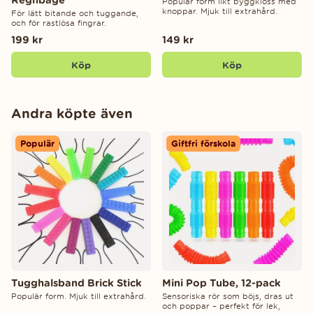
Populär form likt byggkloss med
knoppar. Mjuk till extrahård.
För lätt bitande och tuggande,
och för rastlösa fingrar.
199 kr
149 kr
Köp
Köp
Andra köpte även
Populär
Giftfri förskola
Tugghalsband Brick Stick
Mini Pop Tube, 12-pack
Populär form. Mjuk till extrahård.
Sensoriska rör som böjs, dras ut
och poppar – perfekt för lek,