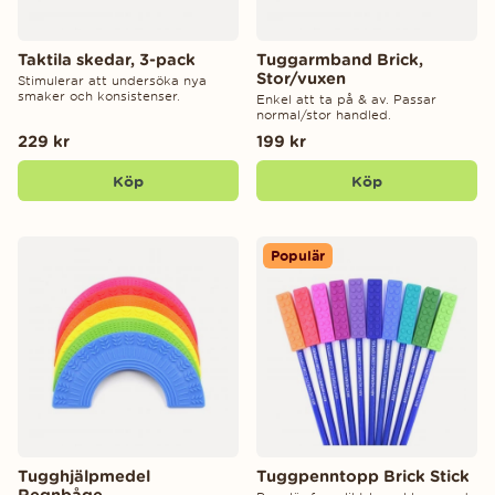
Taktila skedar, 3-pack
Tuggarmband Brick,
Stor/vuxen
Stimulerar att undersöka nya
smaker och konsistenser.
Enkel att ta på & av. Passar
normal/stor handled.
229 kr
199 kr
Köp
Köp
Populär
Tugghjälpmedel
Tuggpenntopp Brick Stick
Regnbåge