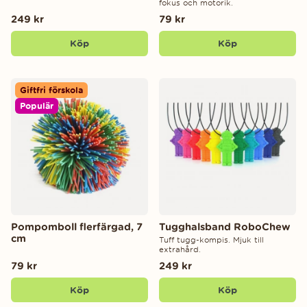
fokus och motorik.
249 kr
79 kr
Köp
Köp
Giftfri förskola
Populär
Pompomboll flerfärgad, 7
Tugghalsband RoboChew
cm
Tuff tugg-kompis. Mjuk till
extrahård.
79 kr
249 kr
Köp
Köp