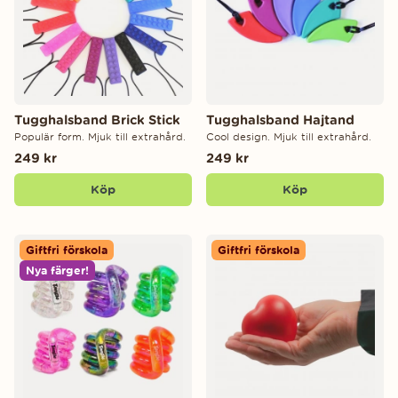
Tugghalsband Brick Stick
Tugghalsband Hajtand
Populär form. Mjuk till extrahård.
Cool design. Mjuk till extrahård.
249 kr
249 kr
Köp
Köp
Giftfri förskola
Giftfri förskola
Nya färger!