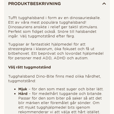
PRODUKTBESKRIVNING
Tufft tugghalsband i form av en dinosaurieskalle.
Ett av våra mest populära tugghalsband!
Dinosauriens ansikte i relief ger taktil stimulans.
Perfekt som fidget också. Snöre till halsbandet
ingår. Välj tuggmotstånd efter färg.
Tuggisar är fantastiskt hjälpmedel för att
stressreglera i klassrum, öka fokuset och få ut
bitbehovet. Ett beprövat och lovordat hjälpmedel
för personer med ADD, ADHD och autism.
Välj rätt tuggmotstånd
Tugghalsband Dino-Bite finns med olika hårdhet,
tuggmotstånd:
Mjuk
– för den som mest suger och biter lätt.
Hård
– för medelhårt tuggande och bitande.
Passar för den som biter på saker så att det
blir märken eller föremålet går sönder. Om
ett mjukt tugghjälpmedel bits igenom
rekommenderar vi att välja ett hårt istället.