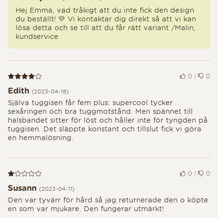
Hej Emma, vad tråkigt att du inte fick den design
du beställt! 💛 Vi kontaktar dig direkt så att vi kan
lösa detta och se till att du får rätt variant /Malin,
kundservice
Recension 4 av 5
0
|
0
Edith
(2023-04-18)
Själva tuggisen får fem plus: supercool tycker
sexåringen och bra tuggmotstånd. Men spännet till
halsbandet sitter för löst och håller inte för tyngden på
tuggisen. Det släppte konstant och tillslut fick vi göra
en hemmalösning.
Recension 1 av 5
0
|
0
Susann
(2023-04-11)
Den var tyvärr för hård så jag returnerade den o köpte
en som var mjukare. Den fungerar utmärkt!