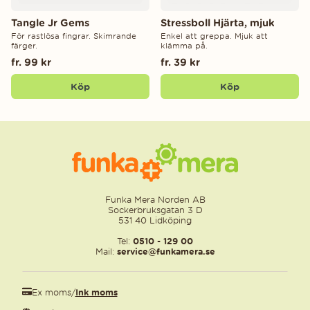
Tangle Jr Gems
Stressboll Hjärta, mjuk
För rastlösa fingrar. Skimrande
Enkel att greppa. Mjuk att
färger.
klämma på.
fr. 99 kr
fr. 39 kr
Köp
Köp
Funka Mera Norden AB
Sockerbruksgatan 3 D
531 40 Lidköping
Tel:
0510 - 129 00
Mail:
service@funkamera.se
Ex moms
/
Ink moms