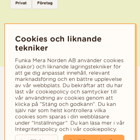
Privat
Företag
Välj den kategori som bäst beskriver din verksamhet för att få rele
Cookies och liknande
tekniker
Funka Mera Norden AB använder cookies
(kakor) och liknande lagringstekniker för
att ge dig anpassat innehåll, relevant
marknadsföring och en bättre upplevelse
av vår webbplats. Du bekräftar att du har
läst vår cookiepolicy och samtycker till
vår användning av cookies genom att
klicka på "Stäng och godkänn". Du kan
själv när som helst kontrollera vilka
cookies som sparas i din webbläsare
Copyright © 2023 - Funka Mera Norden AB
under ”Inställningar”. Du kan läsa mer i vår
Integritetspolicy
och i vår
cookiepolicy
.