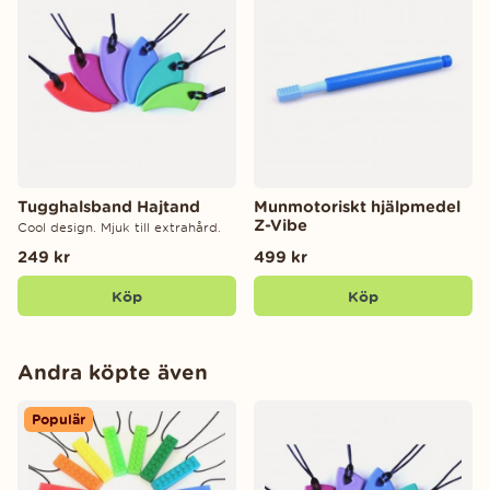
Tugghalsband Hajtand
Munmotoriskt hjälpmedel
Z-Vibe
Cool design. Mjuk till extrahård.
249 kr
499 kr
Köp
Köp
Andra köpte även
Populär