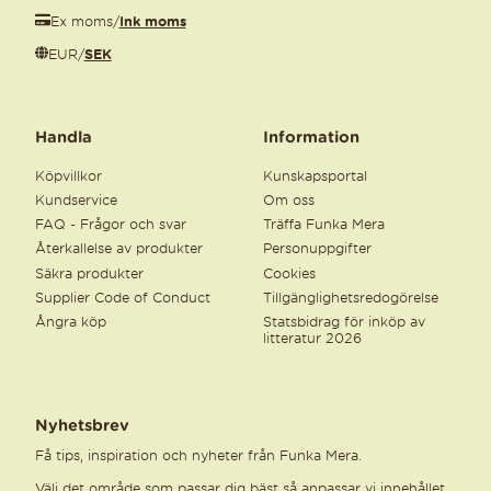
Ex moms
/
Ink moms
EUR
/
SEK
Handla
Information
Köpvillkor
Kunskapsportal
Kundservice
Om oss
FAQ - Frågor och svar
Träffa Funka Mera
Återkallelse av produkter
Personuppgifter
Säkra produkter
Cookies
Supplier Code of Conduct
Tillgänglighetsredogörelse
Ångra köp
Statsbidrag för inköp av
litteratur 2026
Nyhetsbrev
Få tips, inspiration och nyheter från Funka Mera.
Välj det område som passar dig bäst så anpassar vi innehållet