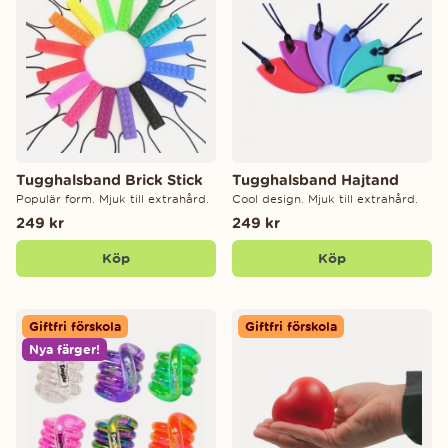
Tugghalsband Brick Stick
Tugghalsband Hajtand
Populär form. Mjuk till extrahård.
Cool design. Mjuk till extrahård.
249 kr
249 kr
Köp
Köp
Giftfri förskola
Giftfri förskola
Nya färger!