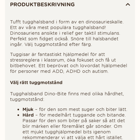
PRODUKTBESKRIVNING
Tufft tugghalsband i form av en dinosaurieskalle.
Ett av våra mest populära tugghalsband!
Dinosauriens ansikte i relief ger taktil stimulans.
Perfekt som fidget också. Snöre till halsbandet
ingår. Välj tuggmotstånd efter färg.
Tuggisar är fantastiskt hjälpmedel för att
stressreglera i klassrum, öka fokuset och få ut
bitbehovet. Ett beprövat och lovordat hjälpmedel
för personer med ADD, ADHD och autism.
Välj rätt tuggmotstånd
Tugghalsband Dino-Bite finns med olika hårdhet,
tuggmotstånd:
Mjuk
– för den som mest suger och biter lätt.
Hård
– för medelhårt tuggande och bitande.
Passar för den som biter på saker så att det
blir märken eller föremålet går sönder. Om
ett mjukt tugghjälpmedel bits igenom
rekommenderar vi att välja ett hårt istället.