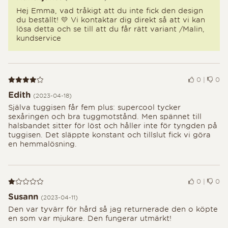
Hej Emma, vad tråkigt att du inte fick den design
du beställt! 💛 Vi kontaktar dig direkt så att vi kan
lösa detta och se till att du får rätt variant /Malin,
kundservice
Recension 4 av 5
0
|
0
Edith
(2023-04-18)
Själva tuggisen får fem plus: supercool tycker
sexåringen och bra tuggmotstånd. Men spännet till
halsbandet sitter för löst och håller inte för tyngden på
tuggisen. Det släppte konstant och tillslut fick vi göra
en hemmalösning.
Recension 1 av 5
0
|
0
Susann
(2023-04-11)
Den var tyvärr för hård så jag returnerade den o köpte
en som var mjukare. Den fungerar utmärkt!