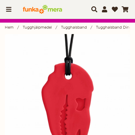
Hem
Tugghjälpmedel
Tugghalsband
Tugghalsband Dino-B
Produktbilder