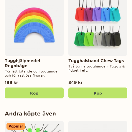
Tugghjälpmedel
Tugghalsband Chew Tags
Regnbåge
Två tunna tugghängen. Tuggis &
fidget i ett.
För lätt bitande och tuggande,
och för rastlösa fingrar.
199 kr
349 kr
Köp
Köp
Andra köpte även
Populär