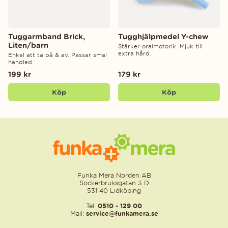
Tuggarmband Brick,
Tugghjälpmedel Y-chew
Liten/barn
Stärker oralmotorik. Mjuk till
extra hård.
Enkel att ta på & av. Passar smal
handled.
199 kr
179 kr
Köp
Köp
Funka Mera Norden AB
Sockerbruksgatan 3 D
531 40 Lidköping
Tel:
0510 - 129 00
Mail:
service@funkamera.se