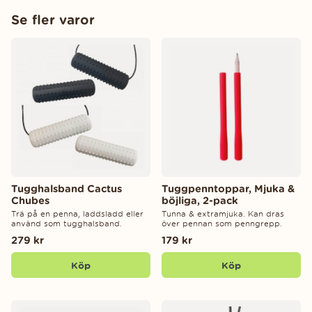
Se fler varor
Tugghalsband Cactus
Tuggpenntoppar, Mjuka &
Chubes
böjliga, 2-pack
Trä på en penna, laddsladd eller
Tunna & extramjuka. Kan dras
använd som tugghalsband.
över pennan som penngrepp.
279 kr
179 kr
Köp
Köp