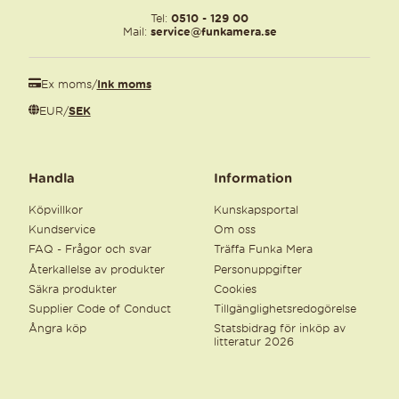
Tel:
0510 - 129 00
Mail:
service@funkamera.se
Ex moms
/
Ink moms
EUR
/
SEK
Handla
Information
Köpvillkor
Kunskapsportal
Kundservice
Om oss
FAQ - Frågor och svar
Träffa Funka Mera
Återkallelse av produkter
Personuppgifter
Säkra produkter
Cookies
Supplier Code of Conduct
Tillgänglighetsredogörelse
Ångra köp
Statsbidrag för inköp av
litteratur 2026