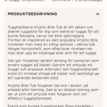
Produktinformation
PRODUKTBESKRIVNING
Tugghalsband Krypto Bite Tub är ett säkert och
diskret tuggstöd för dig som behöver tugga för att
kunna fokusera, varva ner eller självreglera.
Formen är inspirerad av den populära Krypto Bite
modellen men med en viktig skillnad - denna tub
hänger horisontellt, som efterliknar rörelsen när
man drar upp en tröjkrage eller ärm för att tugga.
Det gör modellen särskilt lämplig för personer som
annars tuggar på kläder. Genom att erbjuda ett
tryggt och anpassat alternativ kan tugghalsbandet
bidra till minskat slitage på kläder och samtidigt ge
ett lugnande sensoriskt stöd.
Krypto Bite Tub fungerar lika bra i skolan, på
arbetet eller hemma. Det är en diskret lösning som
ser ut som ett smycke men fungerar som ett
effektivt tugghjälpmedel.
Precis som övriga tuggsmycken finns modellen i