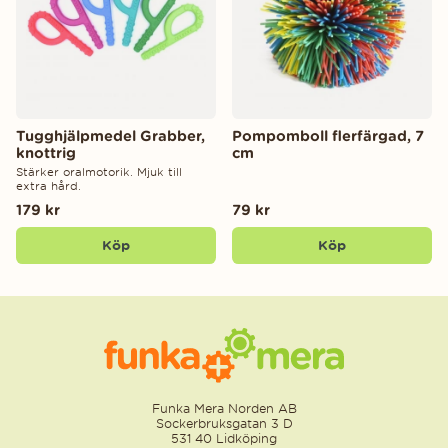
Tugghjälpmedel Grabber,
Pompomboll flerfärgad, 7
knottrig
cm
Stärker oralmotorik. Mjuk till
extra hård.
179 kr
79 kr
Köp
Köp
Funka Mera Norden AB
Sockerbruksgatan 3 D
531 40 Lidköping