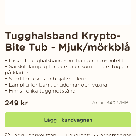
Tugghalsband Krypto-
Bite Tub - Mjuk/mörkblå
• Diskret tugghalsband som hänger horisontellt
• Särskilt lämplig för personer som annars tuggar
på kläder
• Stöd för fokus och självreglering
• Lämplig för barn, ungdomar och vuxna
• Finns i olika tuggmotstånd
249
kr
Artnr:
34077MBL
Lägg i kundvagnen
Lägg i önskelistan
Leverans:
1-2 arbetsdagar