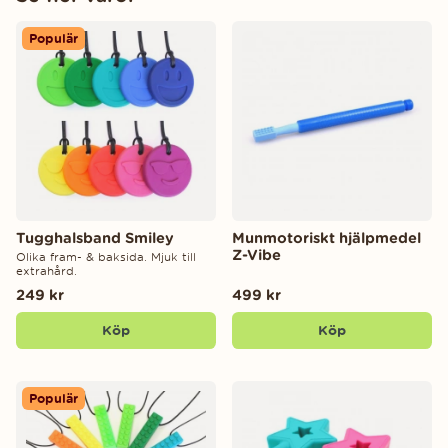
Populär
Tugghalsband Smiley
Munmotoriskt hjälpmedel
Z-Vibe
Olika fram- & baksida. Mjuk till
extrahård.
249 kr
499 kr
Köp
Köp
Populär