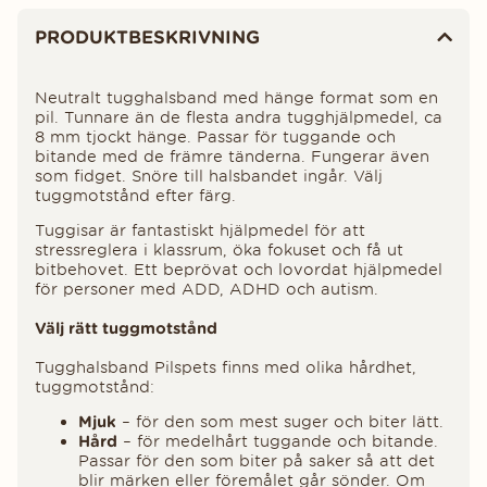
Produktinformation
PRODUKTBESKRIVNING
Neutralt tugghalsband med hänge format som en
pil. Tunnare än de flesta andra tugghjälpmedel, ca
8 mm tjockt hänge. Passar för tuggande och
bitande med de främre tänderna. Fungerar även
som fidget. Snöre till halsbandet ingår. Välj
tuggmotstånd efter färg.
Tuggisar är fantastiskt hjälpmedel för att
stressreglera i klassrum, öka fokuset och få ut
bitbehovet. Ett beprövat och lovordat hjälpmedel
för personer med ADD, ADHD och autism.
Välj rätt tuggmotstånd
Tugghalsband Pilspets finns med olika hårdhet,
tuggmotstånd:
Mjuk
– för den som mest suger och biter lätt.
Hård
– för medelhårt tuggande och bitande.
Passar för den som biter på saker så att det
blir märken eller föremålet går sönder. Om