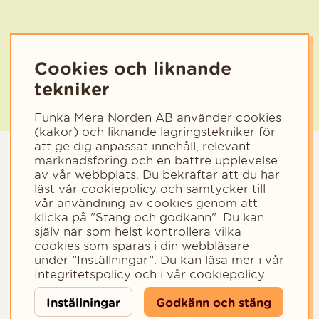
Välj den kategori som bäst beskriver din verksamhet för att få rele
Cookies och liknande
tekniker
Funka Mera Norden AB använder cookies
(kakor) och liknande lagringstekniker för
att ge dig anpassat innehåll, relevant
marknadsföring och en bättre upplevelse
av vår webbplats. Du bekräftar att du har
läst vår cookiepolicy och samtycker till
vår användning av cookies genom att
klicka på "Stäng och godkänn". Du kan
själv när som helst kontrollera vilka
cookies som sparas i din webbläsare
Copyright © 2023 - Funka Mera Norden AB
under ”Inställningar”. Du kan läsa mer i vår
Integritetspolicy
och i vår
cookiepolicy
.
Inställningar
Godkänn och stäng