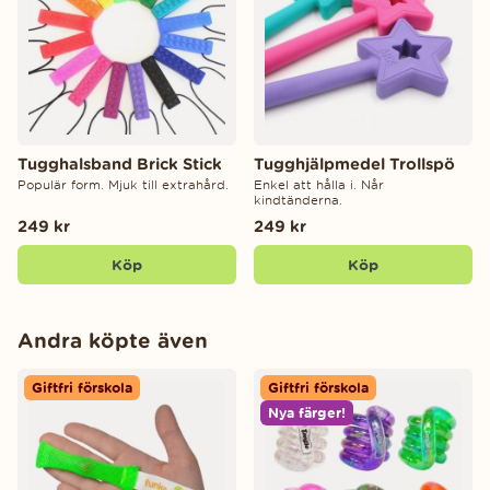
Tugghalsband Brick Stick
Tugghjälpmedel Trollspö
Populär form. Mjuk till extrahård.
Enkel att hålla i. Når
kindtänderna.
249 kr
249 kr
Köp
Köp
Andra köpte även
Giftfri förskola
Giftfri förskola
Nya färger!