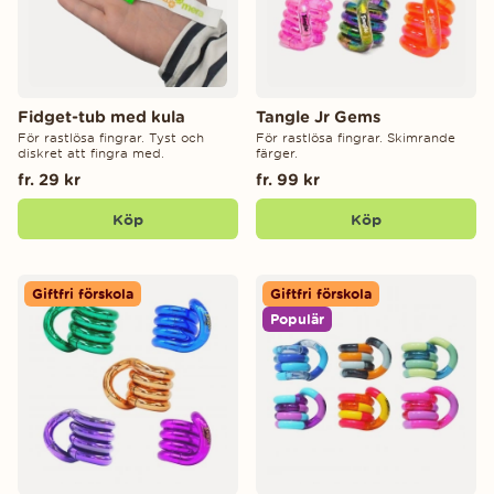
Fidget-tub med kula
Tangle Jr Gems
För rastlösa fingrar. Tyst och
För rastlösa fingrar. Skimrande
diskret att fingra med.
färger.
fr. 29 kr
fr. 99 kr
Köp
Köp
Giftfri förskola
Giftfri förskola
Populär