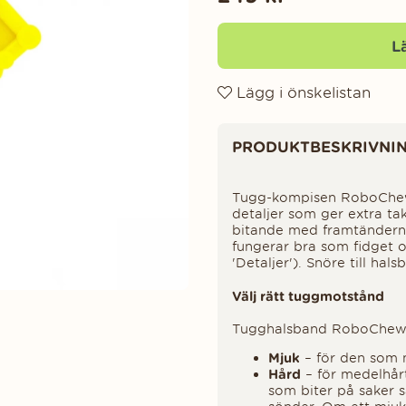
L
Lägg i önskelistan
Produktinformation
PRODUKTBESKRIVNI
Tugg-kompisen RoboChew
detaljer som ger extra ta
bitande med framtänderna
fungerar bra som fidget 
'Detaljer'). Snöre till hal
Välj rätt tuggmotstånd
Tugghalsband RoboChew f
Mjuk
– för den som m
Hård
– för medelhår
som biter på saker s