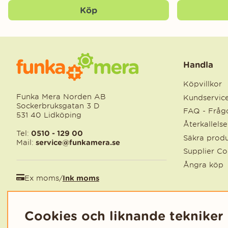
Köp
Handla
Köpvillkor
Funka Mera Norden AB
Kundservic
Sockerbruksgatan 3 D
FAQ - Frågo
531 40 Lidköping
Återkallels
Tel:
0510 - 129 00
Säkra produ
Mail:
service@funkamera.se
Supplier C
Ångra köp
Ex moms
/
Ink moms
EUR
/
SEK
Cookies och liknande tekniker