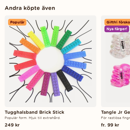
Andra köpte även
Populär
Giftfri försko
Nya färger!
Tugghalsband Brick Stick
Tangle Jr G
Populär form. Mjuk till extrahård.
För rastlösa fing
249 kr
fr. 99 kr