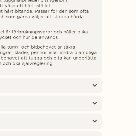
t tugghjälpmedel bits igenom
välja ett hårt istället.
igt hårt bitande. Passar för den som ofta
och som gärna väljer att stoppa hårda
l är förbrukningsvaror och håller olika
ycket och hur de används.
illa tugg- och bitbehovet är säkra
 fingrar, kläder, pennor eller andra olämpliga
r behovet att tugga och bita kan underlätta
s och öka självreglering.