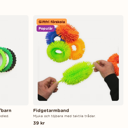
Giftfri förskola
Populär
/barn
Fidgetarmband
ndled.
Mjuka och töjbara med taktila trådar.
39 kr