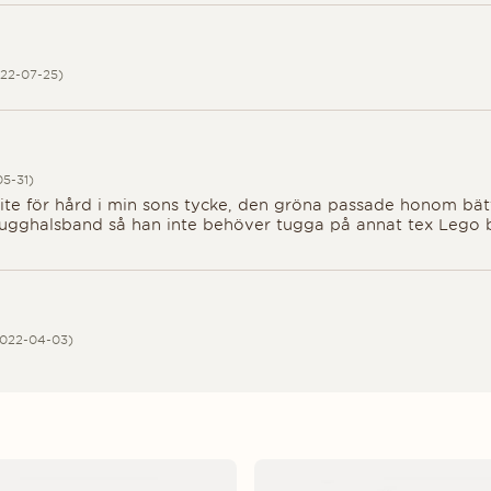
 5
22-07-25)
 5
5-31)
lite för hård i min sons tycke, den gröna passade honom bätt
ugghalsband så han inte behöver tugga på annat tex Lego 
 5
2022-04-03)