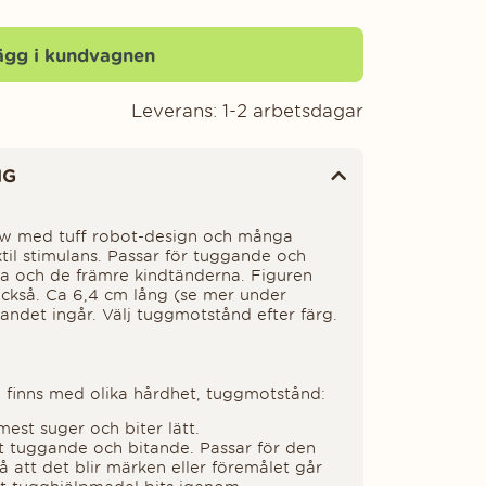
ägg i kundvagnen
Leverans:
1-2 arbetsdagar
NG
 med tuff robot-design och många
ktil stimulans. Passar för tuggande och
 och de främre kindtänderna. Figuren
också. Ca 6,4 cm lång (se mer under
sbandet ingår. Välj tuggmotstånd efter färg.
inns med olika hårdhet, tuggmotstånd:
est suger och biter lätt.
t tuggande och bitande. Passar för den
å att det blir märken eller föremålet går