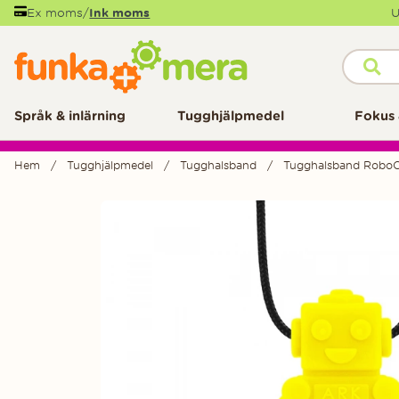
Ex moms
/
Ink moms
U
Språk & inlärning
Tugghjälpmedel
Fokus 
Hem
Tugghjälpmedel
Tugghalsband
Tugghalsband RoboC
Produktbilder