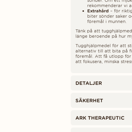
sönder. Om ett mjuk
rekommenderar vi att 
Extrahård
– för rikt
biter sönder saker 
föremål i munnen.
Tänk på att tugghjälpmede
länge beroende på hur m
Tugghjälpmedel för att st
alternativ till att bita på
föremål. Att få utlopp fö
att fokusera, minska stres
DETALJER
SÄKERHET
ARK THERAPEUTIC