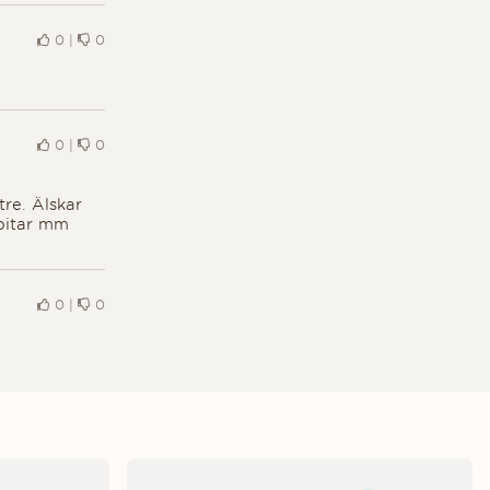
0
|
0
0
|
0
re. Älskar
bitar mm
0
|
0