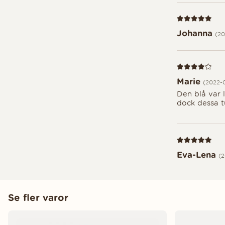
Recension 5 av
Johanna
(20
Recension 4 av
Marie
(2022-0
Den blå var 
dock dessa t
Recension 5 av
Eva-Lena
(
Se fler varor