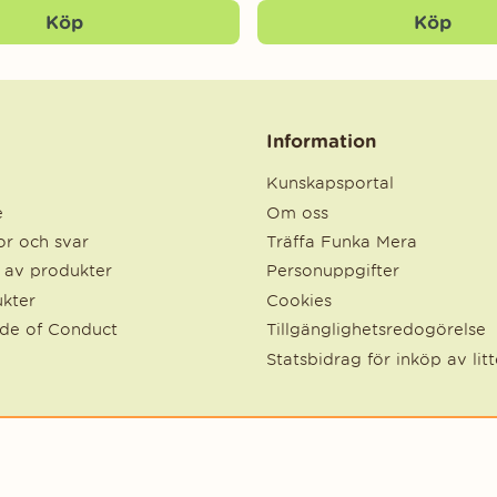
Köp
Köp
Information
Kunskapsportal
e
Om oss
r och svar
Träffa Funka Mera
e av produkter
Personuppgifter
kter
Cookies
ode of Conduct
Tillgänglighetsredogörelse
Statsbidrag för inköp av lit