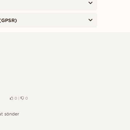
(GPSR)
0
|
0
at sönder