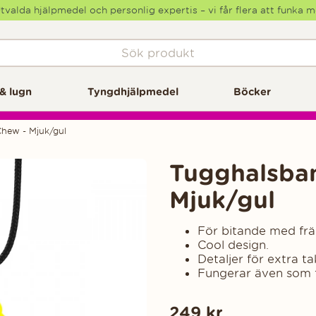
tvalda hjälpmedel och personlig expertis – vi får flera att funka 
& lugn
Tyngdhjälpmedel
Böcker
hew - Mjuk/gul
Tugghalsba
Mjuk/gul
För bitande med frä
Cool design.
Detaljer för extra ta
Fungerar även som f
249
kr