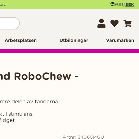
mera
EUR
/
SEK
Arbetsplatsen
Utbildningar
Varumärken
nd RoboChew -
mre delen av tänderna.
ktil stimulans.
idget.
Artnr:
34065MGU