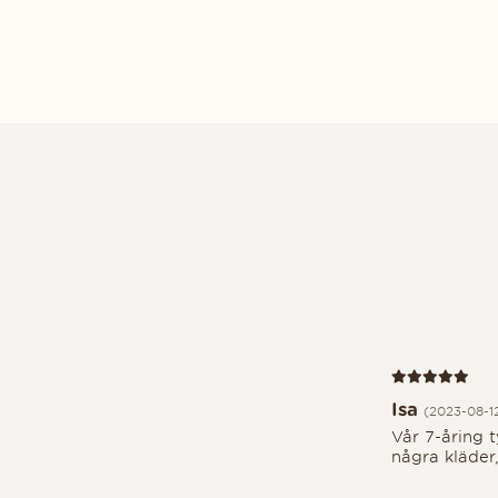
Recension 5 av
Isa
(2023-08-1
Vår 7-åring 
några kläder,