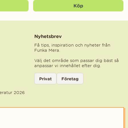
Köp
Nyhetsbrev
Få tips, inspiration och nyheter från
Funka Mera.
Välj det område som passar dig bäst så
anpassar vi innehållet efter dig.
Välj kategori för nyhetsbrev
Privat
Företag
Välj den kategori som bäst beskriver din ve
teratur 2026