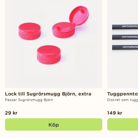
Lock till Sugrörsmugg Björn, extra
Tuggpenntop
Passar Sugrörsmugg Björn
Diskret som tug
29 kr
149 kr
Köp