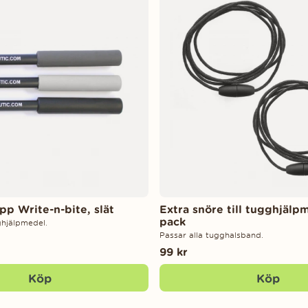
p Write-n-bite, slät
Extra snöre till tugghjälp
pack
ghjälpmedel.
Passar alla tugghalsband.
99 kr
Köp
Köp