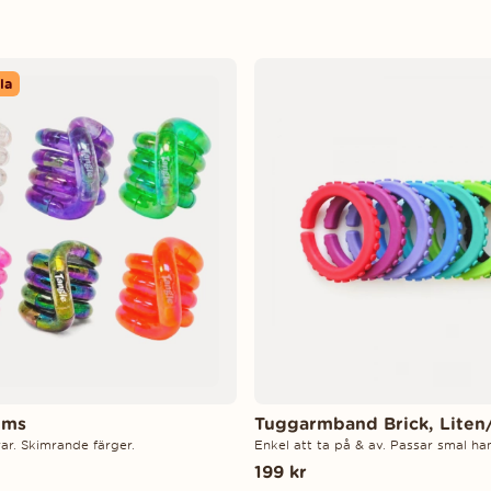
la
ems
Tuggarmband Brick, Liten
rar. Skimrande färger.
Enkel att ta på & av. Passar smal ha
199 kr