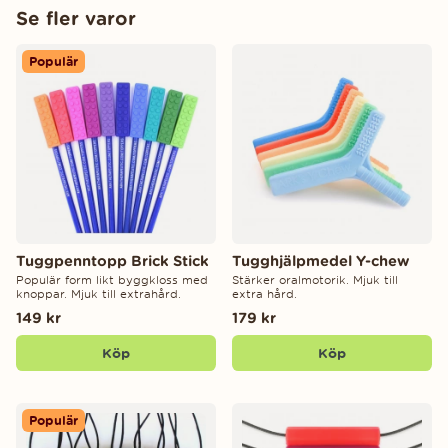
Se fler varor
Populär
Tuggpenntopp Brick Stick
Tugghjälpmedel Y-chew
Populär form likt byggkloss med
Stärker oralmotorik. Mjuk till
knoppar. Mjuk till extrahård.
extra hård.
149 kr
179 kr
Köp
Köp
Populär