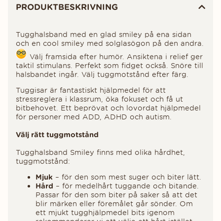
PRODUKTBESKRIVNING
Tugghalsband med en glad smiley på ena sidan
och en cool smiley med solglasögon på den andra.
Välj framsida efter humör. Ansiktena i relief ger
taktil stimulans. Perfekt som fidget också. Snöre till
halsbandet ingår. Välj tuggmotstånd efter färg.
Tuggisar är fantastiskt hjälpmedel för att
stressreglera i klassrum, öka fokuset och få ut
bitbehovet. Ett beprövat och lovordat hjälpmedel
för personer med ADD, ADHD och autism.
Välj rätt tuggmotstånd
Tugghalsband Smiley finns med olika hårdhet,
tuggmotstånd:
Mjuk
– för den som mest suger och biter lätt.
Hård
– för medelhårt tuggande och bitande.
Passar för den som biter på saker så att det
blir märken eller föremålet går sönder. Om
ett mjukt tugghjälpmedel bits igenom