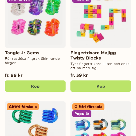
Tangle Jr Gems
Fingertrixare Majigg
Twisty Blocks
För rastlösa fingrar. Skimrande
färger.
Tyst fingertrixare. Liten och enkel
att ha med sig.
fr. 99 kr
fr. 39 kr
Köp
Köp
Giftfri förskola
Giftfri förskola
Populär