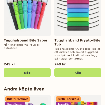
Tugghalsband Bite Saber
Tugghalsband Krypto-Bite
Tub
Når kindtänderna. Mjuk till
extrahård.
Tugghalsband Krypto Bite Tub är
ett diskret och säkert tuggstöd
som hjälper till att minska tugg
på kläder och ärmar.
249 kr
249 kr
Köp
Köp
Andra köpte även
Giftfri förskola
Giftfri förskola
Nya färger!
Populär