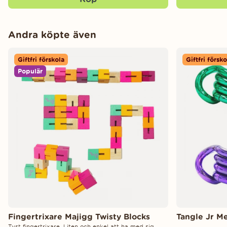
Andra köpte även
Giftfri förskola
Giftfri försko
Populär
Fingertrixare Majigg Twisty Blocks
Tangle Jr Me
Tyst fingertrixare. Liten och enkel att ha med sig.