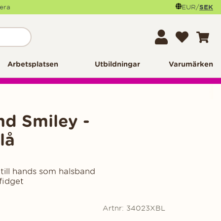
mera
EUR
/
SEK
Arbetsplatsen
Utbildningar
Varumärken
d Smiley -
lå
a
 till hands som halsband
fidget
Artnr:
34023XBL