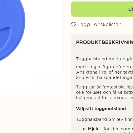
L
Lägg i önskelistan
Produktinformation
PRODUKTBESKRIVNI
Tugghalsband med en glad
med solglasögon på den 
Ansiktena i relief ger takt
Snöre till halsbandet ingå
Tuggisar är fantastiskt hj
öka fokuset och få ut bit
hjälpmedel för personer
Välj rätt tuggmotstånd
Tugghalsband Smiley finn
Mjuk
– för den som m