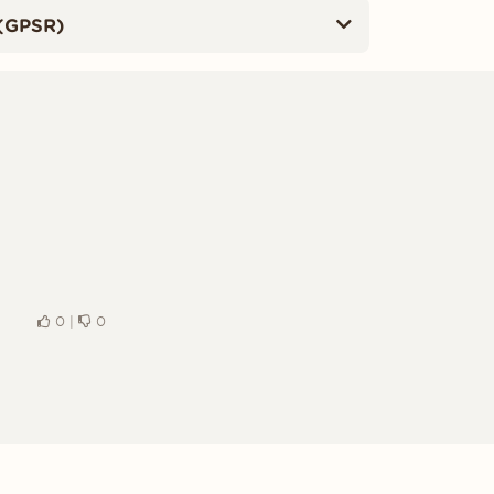
(GPSR)
0
|
0