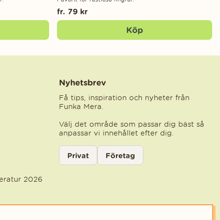
fr. 79 kr
Köp
Nyhetsbrev
Få tips, inspiration och nyheter från
Funka Mera.
Välj det område som passar dig bäst så
anpassar vi innehållet efter dig.
Välj kategori för nyhetsbrev
Privat
Företag
Välj den kategori som bäst beskriver din ve
teratur 2026