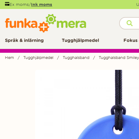
Ex moms
/
Ink moms
U
Språk & inlärning
Tugghjälpmedel
Fokus 
Hem
Tugghjälpmedel
Tugghalsband
Tugghalsband Smiley 
Produktbilder