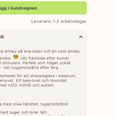
ägg i kundvagnen
Leverans:
1-2 arbetsdagar
NG
 smiley på ena sidan och en cool smiley
andra.
Välj framsida efter humör.
il stimulans. Perfekt som fidget också.
r. Välj tuggmotstånd efter färg.
älpmedel för att stressreglera i klassrum,
behovet. Ett beprövat och lovordat
 med ADD, ADHD och autism.
s med olika hårdhet, tuggmotstånd:
est suger och biter lätt.