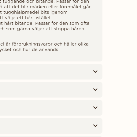
t tuggande och bitande. Passar för den
å att det blir märken eller föremålet går
t tugghjälpmedel bits igenom
välja ett hårt istället.
igt hårt bitande. Passar för den som ofta
och som gärna väljer att stoppa hårda
l är förbrukningsvaror och håller olika
ycket och hur de används.