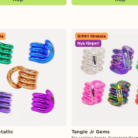
la
Giftfri förskola
Nya färger!
tallic
Tangle Jr Gems
För rastlösa fingrar. Skimrande färge