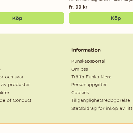
fr. 99 kr
Köp
Köp
Information
Kunskapsportal
e
Om oss
r och svar
Träffa Funka Mera
e av produkter
Personuppgifter
kter
Cookies
ode of Conduct
Tillgänglighetsredogörelse
Statsbidrag för inköp av lit