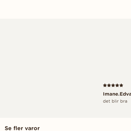
Recension 5 av
Imane.Edv
det blir bra
Se fler varor