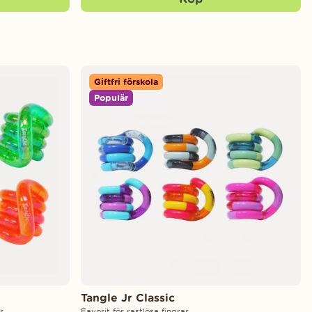
Giftfri förskola
Populär
Tangle Jr Classic
r.
Favorit för rastlösa fingrar.