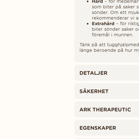
Hård
– för medelhår
som biter på saker s
sönder. Om ett mjuk
rekommenderar vi att 
Extrahård
– för rikt
biter sönder saker 
föremål i munnen.
Tänk på att tugghjälpmede
länge beroende på hur m
DETALJER
SÄKERHET
ARK THERAPEUTIC
EGENSKAPER