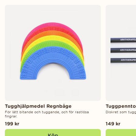
Tugghjälpmedel Regnbåge
Tuggpenntop
För lätt bitande och tuggande, och för rastlösa
Diskret som tug
fingrar.
199 kr
149 kr
Köp