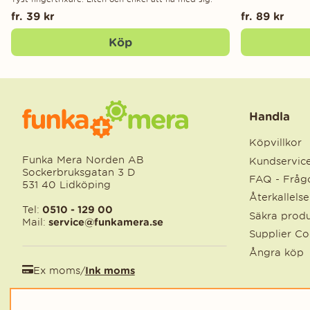
fr. 39 kr
fr. 89 kr
Köp
Handla
Köpvillkor
Funka Mera Norden AB
Kundservic
Sockerbruksgatan 3 D
FAQ - Frågo
531 40 Lidköping
Återkallels
Tel:
0510 - 129 00
Säkra produ
Mail:
service@funkamera.se
Supplier C
Ångra köp
Ex moms
/
Ink moms
EUR
/
SEK