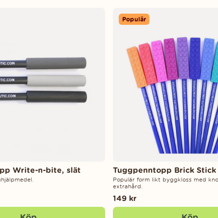
Populär
p Write-n-bite, slät
Tuggpenntopp Brick Stick
ghjälpmedel.
Populär form likt byggkloss med knop
extrahård.
149 kr
Köp
Köp