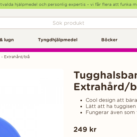
tvalda hjälpmedel och personlig expertis – vi får flera att funka 
& lugn
Tyngdhjälpmedel
Böcker
- Extrahård/blå
Tugghalsban
Extrahård/b
Cool design att bär
Lätt att ha tuggisen
Fungerar även som 
249
kr