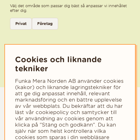
Välj det område som passar dig bäst så anpassar vi innehållet
efter dig.
Välj kategori för nyhetsbrev
Privat
Företag
Välj den kategori som bäst beskriver din verksamhet för att få rele
Cookies och liknande
tekniker
Funka Mera Norden AB använder cookies
(kakor) och liknande lagringstekniker för
att ge dig anpassat innehåll, relevant
marknadsföring och en bättre upplevelse
av vår webbplats. Du bekräftar att du har
läst vår cookiepolicy och samtycker till
vår användning av cookies genom att
klicka på "Stäng och godkänn". Du kan
själv när som helst kontrollera vilka
cookies som sparas i din webbläsare
Copyright © 2023 - Funka Mera Norden AB