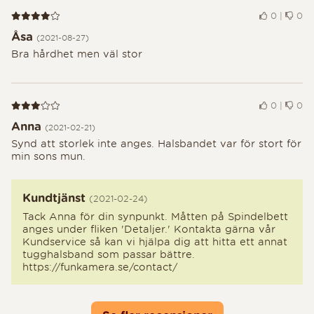
Recension 4 av 5
0
|
0
Åsa
(2021-08-27)
Bra hårdhet men väl stor
Recension 3 av 5
0
|
0
Anna
(2021-02-21)
Synd att storlek inte anges. Halsbandet var för stort för
min sons mun.
Kundtjänst
(2021-02-24)
Tack Anna för din synpunkt. Måtten på Spindelbett
anges under fliken 'Detaljer.' Kontakta gärna vår
Kundservice så kan vi hjälpa dig att hitta ett annat
tugghalsband som passar bättre.
https://funkamera.se/contact/