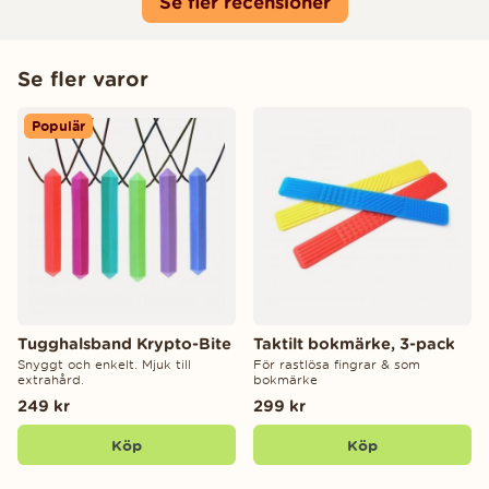
Se fler recensioner
Se fler varor
Populär
Tugghalsband Krypto-Bite
Taktilt bokmärke, 3-pack
Snyggt och enkelt. Mjuk till
För rastlösa fingrar & som
extrahård.
bokmärke
249 kr
299 kr
Köp
Köp