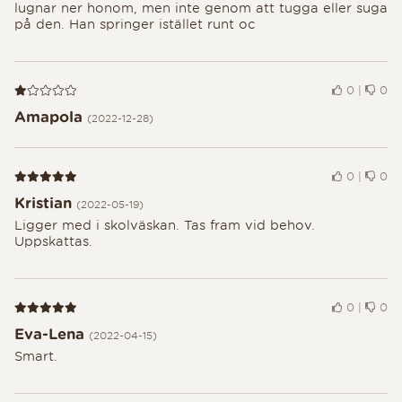
lugnar ner honom, men inte genom att tugga eller suga
på den. Han springer istället runt oc
Recension 1 av 5
0
|
0
Amapola
(2022-12-28)
Recension 5 av 5
0
|
0
Kristian
(2022-05-19)
Ligger med i skolväskan. Tas fram vid behov.
Uppskattas.
Recension 5 av 5
0
|
0
Eva-Lena
(2022-04-15)
Smart.