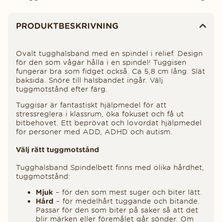
Produktinformation
PRODUKTBESKRIVNING
Ovalt tugghalsband med en spindel i relief. Design
för den som vågar hålla i en spindel! Tuggisen
fungerar bra som fidget också. Ca 5,8 cm lång. Slät
baksida. Snöre till halsbandet ingår. Välj
tuggmotstånd efter färg.
Tuggisar är fantastiskt hjälpmedel för att
stressreglera i klassrum, öka fokuset och få ut
bitbehovet. Ett beprövat och lovordat hjälpmedel
för personer med ADD, ADHD och autism.
Välj rätt tuggmotstånd
Tugghalsband Spindelbett finns med olika hårdhet,
tuggmotstånd:
Mjuk
– för den som mest suger och biter lätt.
Hård
– för medelhårt tuggande och bitande.
Passar för den som biter på saker så att det
blir märken eller föremålet går sönder. Om