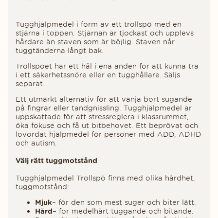
Tugghjälpmedel i form av ett trollspö med en
stjärna i toppen. Stjärnan är tjockast och upplevs
hårdare än staven som är böjlig. Staven når
tuggtänderna långt bak.
Trollspöet har ett hål i ena änden för att kunna trä
i ett säkerhetssnöre eller en tugghållare. Säljs
separat.
Ett utmärkt alternativ för att vänja bort sugande
på fingrar eller tandgnissling. Tugghjälpmedel är
uppskattade för att stressreglera i klassrummet,
öka fokuse och få ut bitbehovet. Ett beprövat och
lovordat hjälpmedel för personer med ADD, ADHD
och autism.
Välj rätt tuggmotstånd
Tugghjälpmedel Trollspö finns med olika hårdhet,
tuggmotstånd:
Mjuk
– för den som mest suger och biter lätt.
Hård
– för medelhårt tuggande och bitande.