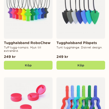
Tugghalsband RoboChew
Tugghalsband Pilspets
Tuff tugg-kompis. Mjuk till
Tunt tugghänge. Diskret design.
extrahård.
249 kr
249 kr
Köp
Köp