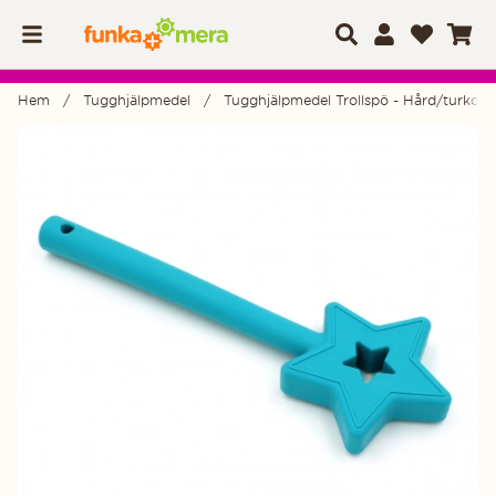
Hem
Tugghjälpmedel
Tugghjälpmedel Trollspö - Hård/turkos
Produktbilder