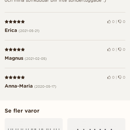
och mina soffkuddar blir inte söndertuggade :)
Recension 5 av 5
0
|
0
Erica
(2021-05-21)
Recension 5 av 5
0
|
0
Magnus
(2021-02-05)
Recension 5 av 5
0
|
0
Anna-Maria
(2020-05-17)
Se fler varor