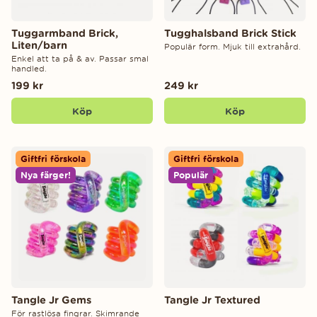
Tuggarmband Brick,
Tugghalsband Brick Stick
Liten/barn
Populär form. Mjuk till extrahård.
Enkel att ta på & av. Passar smal
handled.
199 kr
249 kr
Köp
Köp
Giftfri förskola
Giftfri förskola
Nya färger!
Populär
Tangle Jr Gems
Tangle Jr Textured
För rastlösa fingrar. Skimrande