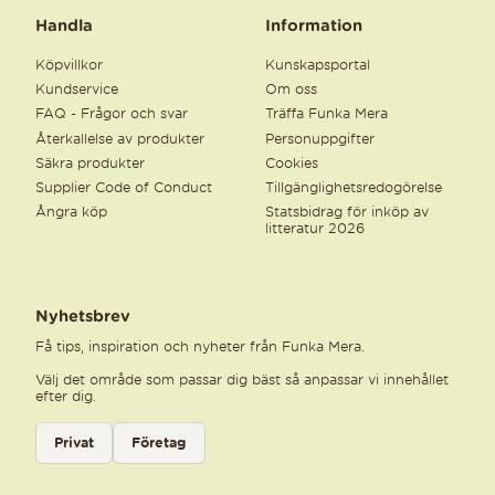
Handla
Information
Köpvillkor
Kunskapsportal
Kundservice
Om oss
FAQ - Frågor och svar
Träffa Funka Mera
Återkallelse av produkter
Personuppgifter
Säkra produkter
Cookies
Supplier Code of Conduct
Tillgänglighetsredogörelse
Ångra köp
Statsbidrag för inköp av
litteratur 2026
Nyhetsbrev
Få tips, inspiration och nyheter från Funka Mera.
Välj det område som passar dig bäst så anpassar vi innehållet
efter dig.
Välj kategori för nyhetsbrev
Privat
Företag
Välj den kategori som bäst beskriver din verksamhet för att få rele