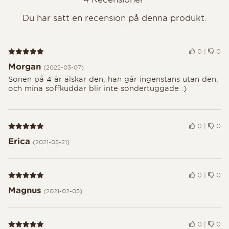
Du har satt en recension på denna produkt.
Recension 5 av 5
0
|
0
Morgan
(2022-03-07)
Sonen på 4 år älskar den, han går ingenstans utan den,
och mina soffkuddar blir inte söndertuggade :)
Recension 5 av 5
0
|
0
Erica
(2021-05-21)
Recension 5 av 5
0
|
0
Magnus
(2021-02-05)
Recension 5 av 5
0
|
0