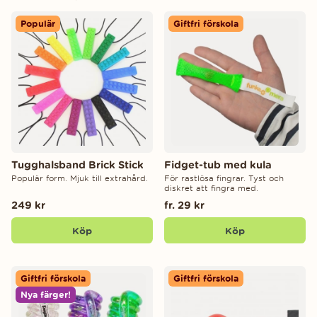
Populär
Giftfri förskola
Tugghalsband Brick Stick
Fidget-tub med kula
Populär form. Mjuk till extrahård.
För rastlösa fingrar. Tyst och
diskret att fingra med.
249 kr
fr. 29 kr
Köp
Köp
Giftfri förskola
Giftfri förskola
Nya färger!