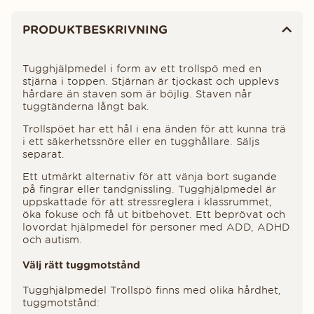
Produktinformation
PRODUKTBESKRIVNING
Tugghjälpmedel i form av ett trollspö med en
stjärna i toppen. Stjärnan är tjockast och upplevs
hårdare än staven som är böjlig. Staven når
tuggtänderna långt bak.
Trollspöet har ett hål i ena änden för att kunna trä
i ett säkerhetssnöre eller en tugghållare. Säljs
separat.
Ett utmärkt alternativ för att vänja bort sugande
på fingrar eller tandgnissling. Tugghjälpmedel är
uppskattade för att stressreglera i klassrummet,
öka fokuse och få ut bitbehovet. Ett beprövat och
lovordat hjälpmedel för personer med ADD, ADHD
och autism.
Välj rätt tuggmotstånd
Tugghjälpmedel Trollspö finns med olika hårdhet,
tuggmotstånd: