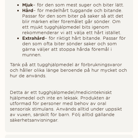
Mjuk
– för den som mest suger och biter lätt.
Hård
– för medelhårt tuggande och bitande.
Passar för den som biter på saker så att det
blir märken eller föremålet går sönder. Om
ett mjukt tugghjälpmedel bits igenom
rekommenderar vi att välja ett hårt istället.
Extrahård
– för riktigt hårt bitande. Passar för
den som ofta biter sönder saker och som
gärna väljer att stoppa hårda föremål i
munnen.
Tänk på att tugghjälpmedel är förbrukningsvaror
och håller olika länge beroende på hur mycket och
hur de används.
Detta är ett tugghjälpmedel/medicintekniskt
hjälpmedel och inte en leksak. Produkten är
utformad för personer med behov av oral
sensorisk stimulans. Används alltid under uppsikt
av vuxen, särskilt för barn. Följ alltid gällande
säkerhetsanvisningar.