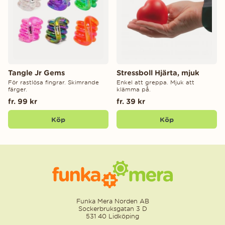
Tangle Jr Gems
Stressboll Hjärta, mjuk
För rastlösa fingrar. Skimrande
Enkel att greppa. Mjuk att
färger.
klämma på.
fr. 99 kr
fr. 39 kr
Köp
Köp
Funka Mera Norden AB
Sockerbruksgatan 3 D
531 40 Lidköping