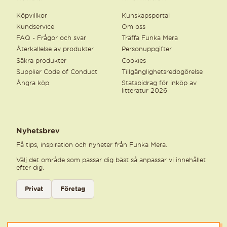
Köpvillkor
Kunskapsportal
Kundservice
Om oss
FAQ - Frågor och svar
Träffa Funka Mera
Återkallelse av produkter
Personuppgifter
Säkra produkter
Cookies
Supplier Code of Conduct
Tillgänglighetsredogörelse
Ångra köp
Statsbidrag för inköp av
litteratur 2026
Nyhetsbrev
Få tips, inspiration och nyheter från Funka Mera.
Välj det område som passar dig bäst så anpassar vi innehållet
efter dig.
Välj kategori för nyhetsbrev
Privat
Företag
Välj den kategori som bäst beskriver din verksamhet för att få rele