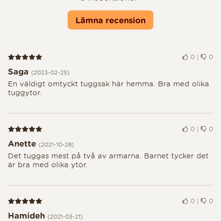
Lämna recension
Recension 5 av 5
0
|
0
Saga
(2023-02-25)
En väldigt omtyckt tuggsak här hemma. Bra med olika
tuggytor.
Recension 5 av 5
0
|
0
Anette
(2021-10-28)
Det tuggas mest på två av armarna. Barnet tycker det
är bra med olika ytor.
Recension 5 av 5
0
|
0
Hamideh
(2021-03-21)