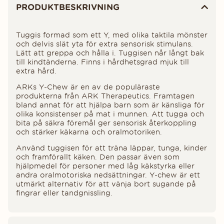
PRODUKTBESKRIVNING
Tuggis formad som ett Y, med olika taktila mönster
och delvis slät yta för extra sensorisk stimulans.
Lätt att greppa och hålla i. Tuggisen når långt bak
till kindtänderna. Finns i hårdhetsgrad mjuk till
extra hård.
ARKs Y-Chew är en av de populäraste
produkterna från ARK Therapeutics. Framtagen
bland annat för att hjälpa barn som är känsliga för
olika konsistenser på mat i munnen. Att tugga och
bita på säkra föremål ger sensorisk återkoppling
och stärker käkarna och oralmotoriken.
Använd tuggisen för att träna läppar, tunga, kinder
och framförallt käken. Den passar även som
hjälpmedel för personer med låg käkstyrka eller
andra oralmotoriska nedsättningar. Y-chew är ett
utmärkt alternativ för att vänja bort sugande på
fingrar eller tandgnissling.