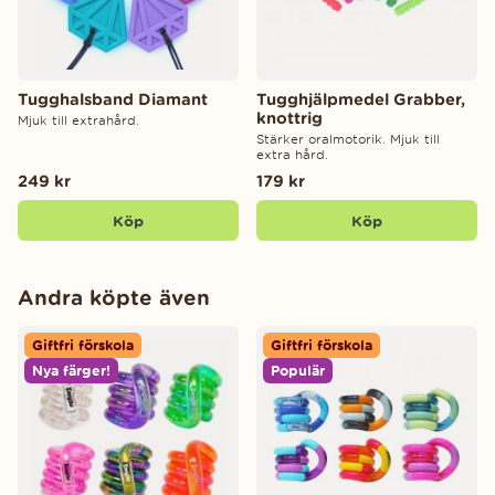
Tugghalsband Diamant
Tugghjälpmedel Grabber,
knottrig
Mjuk till extrahård.
Stärker oralmotorik. Mjuk till
extra hård.
249 kr
179 kr
Köp
Köp
Andra köpte även
Giftfri förskola
Giftfri förskola
Nya färger!
Populär