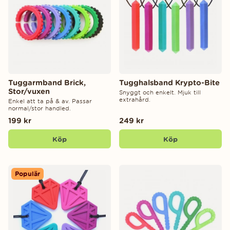
Tuggarmband Brick,
Tugghalsband Krypto-Bite
Stor/vuxen
Snyggt och enkelt. Mjuk till
extrahård.
Enkel att ta på & av. Passar
normal/stor handled.
199 kr
249 kr
Köp
Köp
Populär