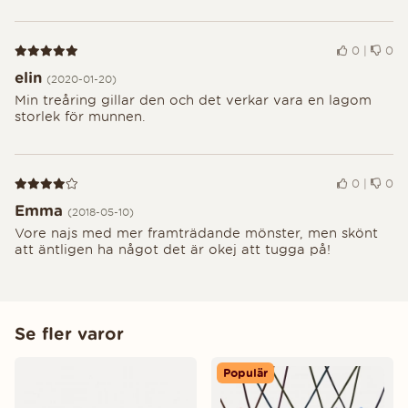
Recension 5 av 5
0
|
0
elin
(2020-01-20)
Min treåring gillar den och det verkar vara en lagom
storlek för munnen.
Recension 4 av 5
0
|
0
Emma
(2018-05-10)
Vore najs med mer framträdande mönster, men skönt
att äntligen ha något det är okej att tugga på!
Se fler varor
Populär