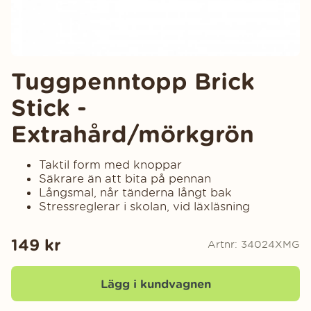
Tuggpenntopp Brick
Stick -
Extrahård/mörkgrön
Taktil form med knoppar
Säkrare än att bita på pennan
Långsmal, når tänderna långt bak
Stressreglerar i skolan, vid läxläsning
149
kr
Artnr:
34024XMG
Lägg i kundvagnen