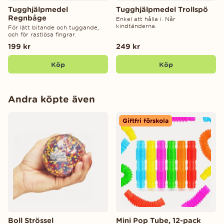
Tugghjälpmedel
Tugghjälpmedel Trollspö
Regnbåge
Enkel att hålla i. Når
kindtänderna.
För lätt bitande och tuggande,
och för rastlösa fingrar.
199 kr
249 kr
Köp
Köp
Andra köpte även
Giftfri förskola
Boll Strössel
Mini Pop Tube, 12-pack