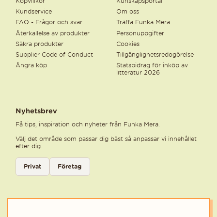
Köpvillkor
Kunskapsportal
Kundservice
Om oss
FAQ - Frågor och svar
Träffa Funka Mera
Återkallelse av produkter
Personuppgifter
Säkra produkter
Cookies
Supplier Code of Conduct
Tillgänglighetsredogörelse
Ångra köp
Statsbidrag för inköp av
litteratur 2026
Nyhetsbrev
Få tips, inspiration och nyheter från Funka Mera.
Välj det område som passar dig bäst så anpassar vi innehållet
efter dig.
Välj kategori för nyhetsbrev
Privat
Företag
Välj den kategori som bäst beskriver din verksamhet för att få rele