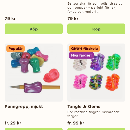
Sensoriska rör som böjs, dras ut
och poppar – perfekt för lek,
fokus och motorik.
79 kr
79 kr
Köp
Köp
Populär
Giftfri förskola
Nya färger!
Penngrepp, mjukt
Tangle Jr Gems
För rastlösa fingrar. Skimrande
färger.
fr. 29 kr
fr. 99 kr