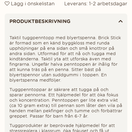
Lägg i önskelistan
Leverans:
1-2 arbetsdagar
Produktinformation
PRODUKTBESKRIVNING
Taktil tuggpenntopp med blyertspenna. Brick Stick
är formad som en känd byggkloss med runda
upphöjningar på ena sidan och små knottror på
andra sidan. Utformad för att nå och tugga med
kindtänderna. Taktil yta att utforska även med
fingrarna. Ungefär halva penntoppen är ihålig för
att kunna träs på en penna. Sitter bäst på
blyertspennor utan suddgummi i toppen. En
blyertspenna medföljer.
Tuggpenntoppar är säkrare att tugga på och
sparar pennorna. Ett hjälpmedel för att öka fokus
och koncentration. Penntoppen ger lite extra vikt
(ca 10 gram extra) till pennan som låter den vila på
handen mellan pekfinger och tumme och förbättrar
greppet. Passar för barn från 6-7 år.
Tuggprodukter är beprövade hjälpmedel för att
stressreglera i klassrum, öka fokuset och få ut