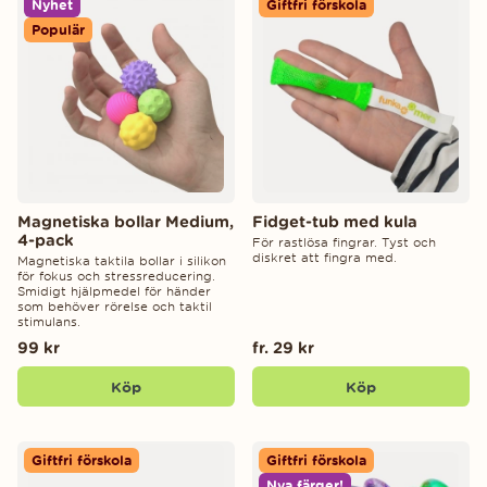
Nyhet
Giftfri förskola
Populär
Magnetiska bollar Medium,
Fidget-tub med kula
4-pack
För rastlösa fingrar. Tyst och
diskret att fingra med.
Magnetiska taktila bollar i silikon
för fokus och stressreducering.
Smidigt hjälpmedel för händer
som behöver rörelse och taktil
stimulans.
99 kr
fr. 29 kr
Köp
Köp
Giftfri förskola
Giftfri förskola
Nya färger!