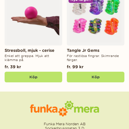
Stressboll, mjuk - cerise
Tangle Jr Gems
Enkel att greppa. Mjuk att
För rastlösa fingrar. Skimrande
klämma på.
färger.
fr. 39 kr
fr. 99 kr
Köp
Köp
Funka Mera Norden AB
Sockerbruksgatan 3 D