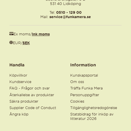
531 40 Lidköping
Tel:
0510 - 129 00
Mail:
service@funkamera.se
Ex moms
/
Ink moms
EUR
/
SEK
Handla
Information
Köpvillkor
Kunskapsportal
Kundservice
Om oss
FAQ - Frågor och svar
Träffa Funka Mera
Återkallelse av produkter
Personuppgifter
Säkra produkter
Cookies
Supplier Code of Conduct
Tillgänglighetsredogörelse
Ångra köp
Statsbidrag för inköp av
litteratur 2026