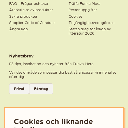
FAQ - Frågor och svar
Träffa Funka Mera
Återkallelse av produkter
Personuppgifter
Säkra produkter
Cookies
Supplier Code of Conduct
Tillgänglighetsredogörelse
Ångra köp
Statsbidrag för inköp av
litteratur 2026
Nyhetsbrev
Få tips, inspiration och nyheter från Funka Mera.
Välj det område som passar dig bäst så anpassar vi innehållet
efter dig.
Välj kategori för nyhetsbrev
Privat
Företag
Välj den kategori som bäst beskriver din verksamhet för att få rele
Cookies och liknande