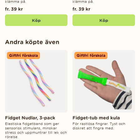
klämma på.
klämma på.
fr. 39 kr
fr. 39 kr
Köp
Köp
Andra köpte även
Giftfri förskola
Giftfri förskola
Fidget Nudlar, 3-pack
Fidget-tub med kula
Elastiska fidgetband som ger
För rastlösa fingrar. Tyst och
sensorisk stimulans, minskar
diskret att fingra med.
stress och uppmuntrar till lek och
rörelse.