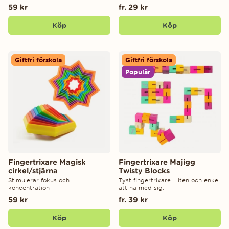
59 kr
fr. 29 kr
Köp
Köp
Giftfri förskola
Giftfri förskola
Populär
Fingertrixare Magisk
Fingertrixare Majigg
cirkel/stjärna
Twisty Blocks
Stimulerar fokus och
Tyst fingertrixare. Liten och enkel
koncentration
att ha med sig.
59 kr
fr. 39 kr
Köp
Köp