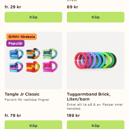
fr. 29 kr
69 kr
Köp
Köp
Giftfri förskola
Populär
Tangle Jr Classic
Tuggarmband Brick,
Liten/barn
Favorit för rastlösa fingrar.
Enkel att ta på & av. Passar smal
handled.
fr. 79 kr
199 kr
Köp
Köp