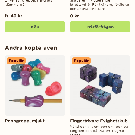
Enkel att greppa. Hård att
Skapa en inkluderande
klämma på.
idrottsmiljö. För tränare, föräldrar
och aktiva idrottare.
fr. 49 kr
0 kr
Köp
Prisförfrågan
Andra köpte även
Populär
Populär
Penngrepp, mjukt
Fingertrixare Evighetskub
Vänd och vik om och om igen på
längden och på tvären. Lugnar
stress.