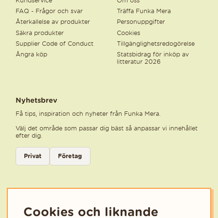
Kundservice
Om oss
FAQ - Frågor och svar
Träffa Funka Mera
Återkallelse av produkter
Personuppgifter
Säkra produkter
Cookies
Supplier Code of Conduct
Tillgänglighetsredogörelse
Ångra köp
Statsbidrag för inköp av
litteratur 2026
Nyhetsbrev
Få tips, inspiration och nyheter från Funka Mera.
Välj det område som passar dig bäst så anpassar vi innehållet
efter dig.
Välj kategori för nyhetsbrev
Privat
Företag
Välj den kategori som bäst beskriver din verksamhet för att få rele
Cookies och liknande