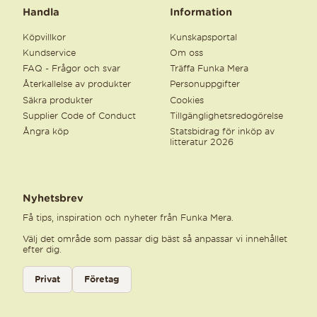
Handla
Information
Köpvillkor
Kunskapsportal
Kundservice
Om oss
FAQ - Frågor och svar
Träffa Funka Mera
Återkallelse av produkter
Personuppgifter
Säkra produkter
Cookies
Supplier Code of Conduct
Tillgänglighetsredogörelse
Ångra köp
Statsbidrag för inköp av
litteratur 2026
Nyhetsbrev
Få tips, inspiration och nyheter från Funka Mera.
Välj det område som passar dig bäst så anpassar vi innehållet
efter dig.
Välj kategori för nyhetsbrev
Privat
Företag
Välj den kategori som bäst beskriver din verksamhet för att få rele