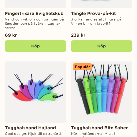
Fingertrixare Evighetskub
Tangle Prova-på-kit
Vänd och vik om och om igen på
3 olika Tangles att fingra på.
längden och på tvären. Lugnar
Vilken blir din favorit?
stress.
69 kr
239 kr
Köp
Köp
Populär
Tugghalsband Hajtand
Tugghalsband Bite Saber
Cool design. Mjuk till extrahård.
Når kindtänderna. Mjuk till