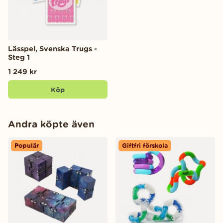
Lässpel, Svenska Trugs -
Steg 1
1 249 kr
Köp
Andra köpte även
Populär
Giftfri förskola