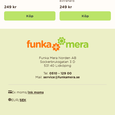
extrahård.
249 kr
249 kr
Köp
Köp
Funka Mera Norden AB
Sockerbruksgatan 3 D
531 40 Lidköping
Tel:
0510 - 129 00
Mail:
service@funkamera.se
Ex moms
/
Ink moms
EUR
/
SEK