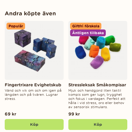
Andra köpte även
Populär
Giftfri förskola
Äntligen tillbaka
Fingertrixare Evighetskub
Stressleksak Småkompisar
Vänd och vik om och om igen på
Mjuk och handgjord liten taktil
längden och på tvären. Lugnar
kompis som ger lugn, trygghet
stress.
och fokus i vardagen. Perfekt att
hålla i vid stress, oro eller behov
av sensorisk stimulans.
69 kr
99 kr
Köp
Köp