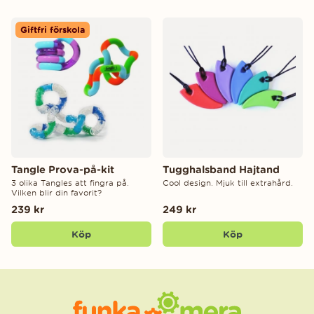
Giftfri förskola
Tangle Prova-på-kit
Tugghalsband Hajtand
3 olika Tangles att fingra på.
Cool design. Mjuk till extrahård.
Vilken blir din favorit?
239 kr
249 kr
Köp
Köp