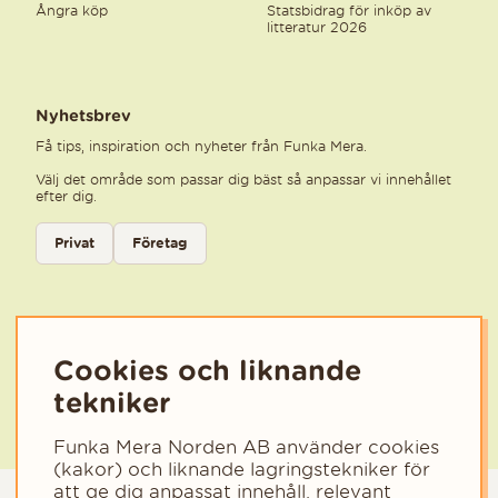
Ångra köp
Statsbidrag för inköp av
litteratur 2026
Nyhetsbrev
Få tips, inspiration och nyheter från Funka Mera.
Välj det område som passar dig bäst så anpassar vi innehållet
efter dig.
Välj kategori för nyhetsbrev
Privat
Företag
Välj den kategori som bäst beskriver din verksamhet för att få rele
Cookies och liknande
tekniker
Funka Mera Norden AB använder cookies
(kakor) och liknande lagringstekniker för
att ge dig anpassat innehåll, relevant