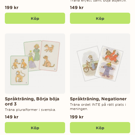
Träna en/ett samt böja adjektiv.
199 kr
149 kr
Köp
Köp
Språkträning, Börja böja
Språkträning, Negationer
ord 3
Träna ordet INTE på rätt plats i
meningen.
Träna pluralformer i svenska.
149 kr
199 kr
Köp
Köp