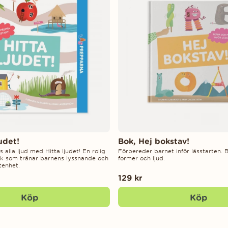
udet!
Bok, Hej bokstav!
alla ljud med Hitta ljudet! En rolig
Förbereder barnet inför lässtarten. 
ok som tränar barnens lyssnande och
former och ljud.
tenhet.
129 kr
Köp
Köp