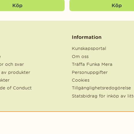
Köp
Köp
Information
Kunskapsportal
e
Om oss
r och svar
Träffa Funka Mera
e av produkter
Personuppgifter
kter
Cookies
ode of Conduct
Tillgänglighetsredogörelse
Statsbidrag för inköp av lit