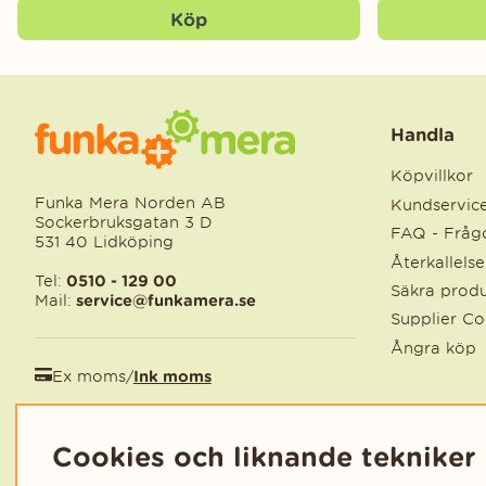
Köp
Handla
Köpvillkor
Funka Mera Norden AB
Kundservic
Sockerbruksgatan 3 D
FAQ - Frågo
531 40 Lidköping
Återkallels
Tel:
0510 - 129 00
Säkra produ
Mail:
service@funkamera.se
Supplier C
Ångra köp
Ex moms
/
Ink moms
EUR
/
SEK
Cookies och liknande tekniker