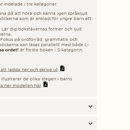
r indelade i tre kategorier:
räna på att höra och känna igen språkljud.
öckerna som är enklast för yngre barn att
. Lär dig bokstävernas former och ljud.
kerna.
 Fokus på ordförråd, grammatik och
-böckerna kan läsas parallellt med både L-
sa ordet!
är första boken i S-kategorin.
att ladda ner och skriva ut
.
llustrerar de olika stegen i barns
a ner modellen här
.