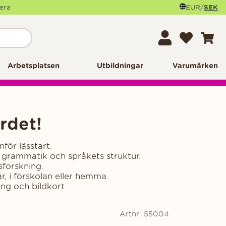
mera
EUR
/
SEK
Arbetsplatsen
Utbildningar
Varumärken
rdet!
för lässtart.
 grammatik och språkets struktur.
sforskning.
r, i förskolan eller hemma.
ng och bildkort.
Artnr:
55004