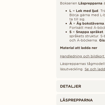
Bokserien
Läsprepparna
ä
L
=
Lek med ljud
. T
Börja gärna med L-b
ta till sig.
Ä
=
Äg bokstäverna
Fortsätt med Ä-böc
S
=
Snappa språket
.
språkets struktur. S
och Ä-böckerna.
Gis
Material att ladda ner
Handledning och bildkort 
Läsprepparnas tågmodell i
läsutveckling.
Se och ladd
DETALJER
LÄSPREPPARNA