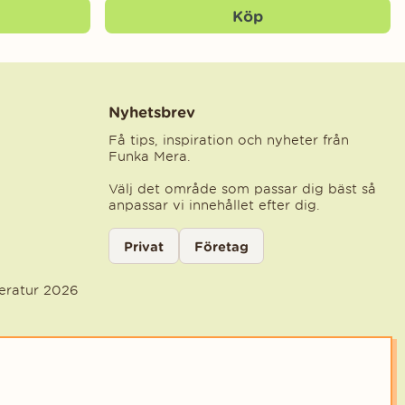
Köp
Nyhetsbrev
Få tips, inspiration och nyheter från
Funka Mera.
Välj det område som passar dig bäst så
anpassar vi innehållet efter dig.
Välj kategori för nyhetsbrev
Privat
Företag
Välj den kategori som bäst beskriver din ve
teratur 2026