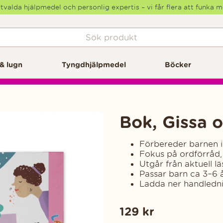
tvalda hjälpmedel och personlig expertis – vi får flera att funka 
& lugn
Tyngdhjälpmedel
Böcker
Bok, Gissa o
Förbereder barnen in
Fokus på ordförråd,
Utgår från aktuell lä
Passar barn ca 3–6 å
Ladda ner handledni
129
kr