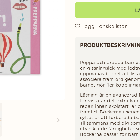
L
Lägg i önskelistan
Produktinformation
PRODUKTBESKRIVNI
Peppa och preppa barnet 
en gissningslek med ledtrå
uppmanas barnet att lista 
associera fram ord genom 
barnet gör fler kopplingar
Läsning är en avancerad f
för vissa är det extra kä
redan innan skolstart, är 
framtid. Böckerna i serie
syftet är att förbereda ba
Tillsammans med dig som 
utveckla de färdigheter 
Böckerna passar för barn i