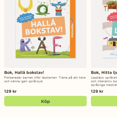
Bok, Hallå bokstav!
Bok, Hitta lj
Förbereder barnet inför lässtarten. Träna på att höra
Upptäck språkets 
och känna igen språkljud.
och interaktiv b
språkliga medve
129 kr
129 kr
Köp