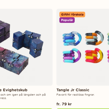
Giftfri förskola
Populär
re Evighetskub
Tangle Jr Classic
 och om igen på längden och på
Favorit för rastlösa fingrar.
ress.
fr. 79 kr