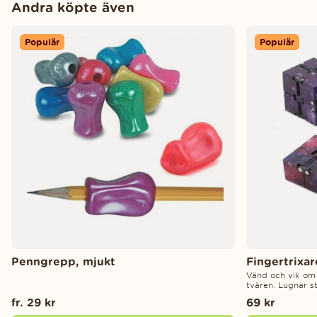
Andra köpte även
Populär
Populär
Penngrepp, mjukt
Fingertrixa
Vänd och vik om
tvären. Lugnar st
fr. 29 kr
69 kr