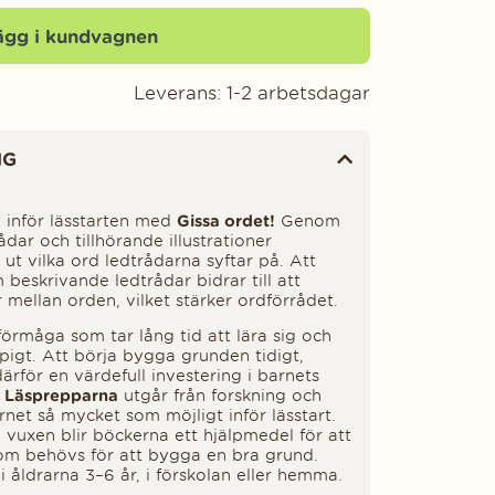
ägg i kundvagnen
Leverans:
1-2 arbetsdagar
NG
inför lässtarten med
Gissa ordet!
Genom
dar och tillhörande illustrationer
ut vilka ord ledtrådarna syftar på. Att
beskrivande ledtrådar bidrar till att
 mellan orden, vilket stärker ordförrådet.
örmåga som tar lång tid att lära sig och
mpigt. Att börja bygga grunden tidigt,
därför en värdefull investering i barnets
n
Läsprepparna
utgår från forskning och
rnet så mycket som möjligt inför lässtart.
vuxen blir böckerna ett hjälpmedel för att
som behövs för att bygga en bra grund.
 åldrarna 3–6 år, i förskolan eller hemma.