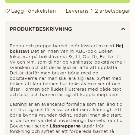
Lägg i önskelistan
Leverans:
1-2 arbetsdagar
Produktinformation
PRODUKTBESKRIVNING
Peppa och preppa barnet inför lässtarten med
Hej
bokstav!
Det är ingen vanlig ABC-bok. Boken
fokuserar på bokstäverna Ss, Ll, Oo, Rr, Ee, Nn, Ii,
Vv och Mm, som tillhör de vanligaste bokstäverna i
svenskan och att deras ljud är lätta att uppfatta.
Det är därför man brukar börja med de
bokstäverna när man ska lära sig läsa. Syftet med
boken att lära barnen hur bokstäverna ser ut och
låter. Formen och ljudet illustreras med både text
och bild, och barnen lär sig att koppla ihop dem.
Läsning är en avancerad förmåga som tar lång tid
att lära sig och för vissa är det extra kämpigt. Att
börja bygga grunden tidigt, redan innan skolstart,
är därför en värdefull investering i barnets framtid.
Böckerna i serien
Läsprepparna
utgår från
forskning och syftet är att förbereda barnet så