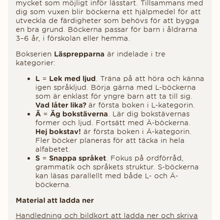
mycket som möjligt inför lässtart. Tillsammans med
dig som vuxen blir böckerna ett hjälpmedel för att
utveckla de färdigheter som behövs för att bygga
en bra grund.
Böckerna passar för barn i åldrarna
3–6 år, i förskolan eller hemma.
Bokserien
Läsprepparna
är indelade i tre
kategorier:
L
=
Lek med ljud
. Träna på att höra och känna
igen språkljud. Börja gärna med L-böckerna
som är enklast för yngre barn att ta till sig.
Vad låter lika?
är första boken i L-kategorin.
Ä
=
Äg bokstäverna
. Lär dig bokstävernas
former och ljud. Fortsätt med Ä-böckerna.
Hej bokstav!
är första boken i Ä-kategorin.
Fler böcker planeras för att täcka in hela
alfabetet.
S
=
Snappa språket
. Fokus på ordförråd,
grammatik och språkets struktur. S-böckerna
kan läsas parallellt med både L- och Ä-
böckerna.
Material att ladda ner
Handledning och bildkort att ladda ner och skriva