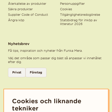
Återkallelse av produkter
Personuppgifter
Säkra produkter
Cookies
Supplier Code of Conduct
Tillgänglighetsredogörelse
Ångra köp
Statsbidrag för inköp av
litteratur 2026
Nyhetsbrev
Få tips, inspiration och nyheter från Funka Mera.
Välj det område som passar dig bäst så anpassar vi innehållet
efter dig.
Välj kategori för nyhetsbrev
Privat
Företag
Välj den kategori som bäst beskriver din verksamhet för att få rele
Cookies och liknande
tekniker