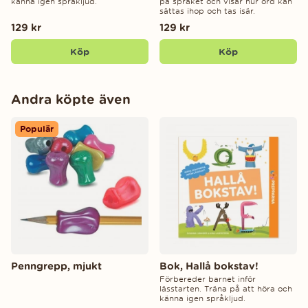
känna igen språkljud.
på språket och visar hur ord kan
sättas ihop och tas isär.
129 kr
129 kr
Köp
Köp
Andra köpte även
Populär
Penngrepp, mjukt
Bok, Hallå bokstav!
Förbereder barnet inför
lässtarten. Träna på att höra och
känna igen språkljud.