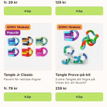
fr. 29 kr
129 kr
Köp
Köp
Giftfri förskola
Giftfri förskola
Populär
Tangle Jr Classic
Tangle Prova-på-kit
Favorit för rastlösa fingrar.
3 olika Tangles att fingra på.
Vilken blir din favorit?
fr. 79 kr
239 kr
Köp
Köp