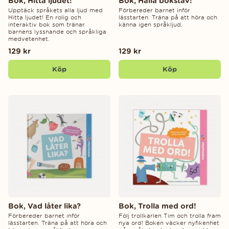
Bok, Hitta ljudet!
Bok, Hallå bokstav!
Upptäck språkets alla ljud med
Förbereder barnet inför
Hitta ljudet! En rolig och
lässtarten. Träna på att höra och
interaktiv bok som tränar
känna igen språkljud.
barnens lyssnande och språkliga
medvetenhet.
129 kr
129 kr
Köp
Köp
Bok, Vad låter lika?
Bok, Trolla med ord!
Förbereder barnet inför
Följ trollkarlen Tim och trolla fram
lässtarten. Träna på att höra och
nya ord! Boken väcker nyfikenhet